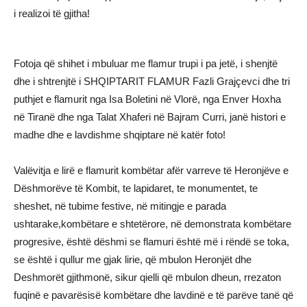
i realizoi të gjitha!
Fotoja që shihet i mbuluar me flamur trupi i pa jetë, i shenjtë
dhe i shtrenjtë i SHQIPTARIT FLAMUR Fazli Grajçevci dhe tri
puthjet e flamurit nga Isa Boletini në Vlorë, nga Enver Hoxha
në Tiranë dhe nga Talat Xhaferi në Bajram Curri, janë histori e
madhe dhe e lavdishme shqiptare në katër foto!
Valëvitja e lirë e flamurit kombëtar afër varreve të Heronjëve e
Dëshmorëve të Kombit, te lapidaret, te monumentet, te
sheshet, në tubime festive, në mitingje e parada
ushtarake,kombëtare e shtetërore, në demonstrata kombëtare
progresive, është dëshmi se flamuri është më i rëndë se toka,
se është i qullur me gjak lirie, që mbulon Heronjët dhe
Deshmorët gjithmonë, sikur qielli që mbulon dheun, rrezaton
fuqinë e pavarësisë kombëtare dhe lavdinë e të parëve tanë që