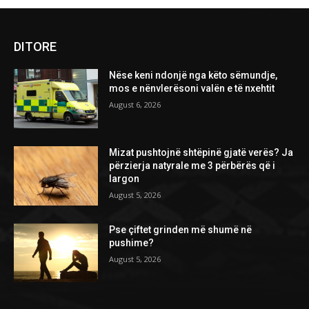
DITORE
Nëse keni ndonjë nga këto sëmundje,
mos e nënvlerësoni valën e të nxehtit
August 6, 2026
Mizat pushtojnë shtëpinë gjatë verës? Ja
përzierja natyrale me 3 përbërës që i
largon
August 5, 2026
Pse çiftet grinden më shumë në
pushime?
August 5, 2026