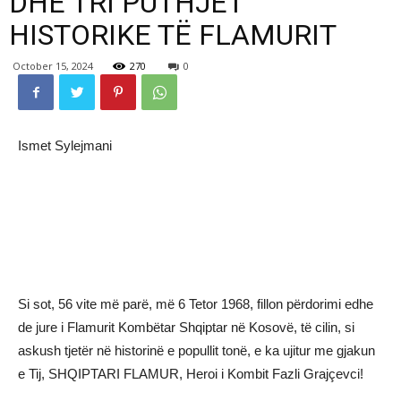
DHE TRI PUTHJET
HISTORIKE TË FLAMURIT
October 15, 2024
270
0
Ismet Sylejmani
Si sot, 56 vite më parë, më 6 Tetor 1968, fillon përdorimi edhe
de jure i Flamurit Kombëtar Shqiptar në Kosovë, të cilin, si
askush tjetër në historinë e popullit tonë, e ka ujitur me gjakun
e Tij, SHQIPTARI FLAMUR, Heroi i Kombit Fazli Grajçevci!