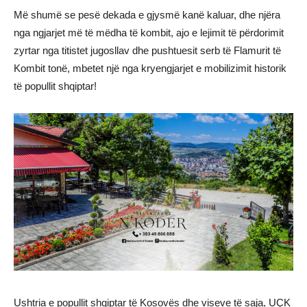
Më shumë se pesë dekada e gjysmë kanë kaluar, dhe njëra
nga ngjarjet më të mëdha të kombit, ajo e lejimit të përdorimit
zyrtar nga titistet jugosllav dhe pushtuesit serb të Flamurit të
Kombit tonë, mbetet një nga kryengjarjet e mobilizimit historik
të popullit shqiptar!
Ushtria e popullit shqiptar të Kosovës dhe viseve të saja, UÇK