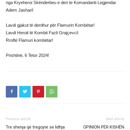
nga Kryeheroi Skënderbeu e deri te Komandanti Legjendar
Adem Jashari!
Lavdi gjakut të derdhur për Flamurin Kombëtar!
Lavdi Heroit të Kombit Fazli Grajçevci!
Rroftë Flamuri kombëtar!
Prishtinë, 6 Tetor 2024!
Previous article
Next article
Tre shenja që tregojnë se lidhja
OPINION PËR KISHËN