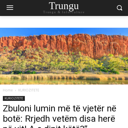
Trungu
Trungu & InforCulture
Home
KURIOZITETE
KURIOZITETE
Zbuloni lumin më të vjetër në
botë: Rrjedh vetëm disa herë