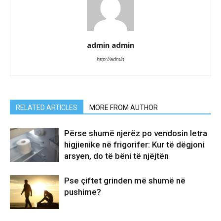
admin admin
http://admin
RELATED ARTICLES
MORE FROM AUTHOR
Përse shumë njerëz po vendosin letra
higjienike në frigorifer: Kur të dëgjoni
arsyen, do të bëni të njëjtën
Pse çiftet grinden më shumë në
pushime?