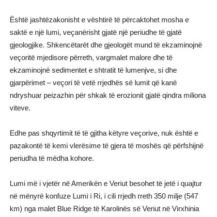
Është jashtëzakonisht e vështirë të përcaktohet mosha e
saktë e një lumi, veçanërisht gjatë një periudhe të gjatë
gjeologjike. Shkencëtarët dhe gjeologët mund të ekzaminojnë
veçoritë mjedisore përreth, vargmalet malore dhe të
ekzaminojnë sedimentet e shtratit të lumenjve, si dhe
gjarpërimet – veçori të vetë rrjedhës së lumit që kanë
ndryshuar peizazhin për shkak të erozionit gjatë qindra miliona
viteve.
Edhe pas shqyrtimit të të gjitha këtyre veçorive, nuk është e
pazakontë të kemi vlerësime të gjera të moshës që përfshijnë
periudha të mëdha kohore.
Lumi më i vjetër në Amerikën e Veriut besohet të jetë i quajtur
në mënyrë konfuze Lumi i Ri, i cili rrjedh rreth 350 milje (547
km) nga malet Blue Ridge të Karolinës së Veriut në Virxhinia