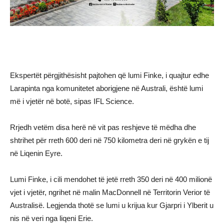
Ekspertët përgjithësisht pajtohen që lumi Finke, i quajtur edhe
Larapinta nga komunitetet aborigjene në Australi, është lumi
më i vjetër në botë, sipas IFL Science.
Rrjedh vetëm disa herë në vit pas reshjeve të mëdha dhe
shtrihet për rreth 600 deri në 750 kilometra deri në grykën e tij
në Liqenin Eyre.
Lumi Finke, i cili mendohet të jetë rreth 350 deri në 400 milionë
vjet i vjetër, ngrihet në malin MacDonnell në Territorin Verior të
Australisë. Legjenda thotë se lumi u krijua kur Gjarpri i Ylberit u
nis në veri nga liqeni Erie.