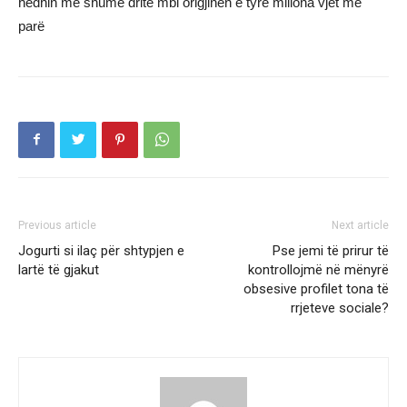
hedhin më shumë dritë mbi origjinën e tyre miliona vjet më
parë
Previous article
Next article
Jogurti si ilaç për shtypjen e
Pse jemi të prirur të
lartë të gjakut
kontrollojmë në mënyrë
obsesive profilet tona të
rrjeteve sociale?