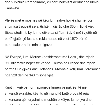
dhe Virxhinia Perëndimore, ku përfundimisht derdhet në lumin
Kanawha.
Vlerësimet e moshës së këtij lumi ndryshojnë shumë, por
shumica tregojnë se ai është midis 10 dhe 360 ​​milionë vjet.
Sipas studimit, ky lum u etiketua si “lumi i dytë më i vjetër në
botë” gjatë një fushate reklamuese në vitet 1970 për të
parandaluar ndërtimin e digave.
Në Evropë, lumi Meuse konsiderohet më i vjetri, dhe rrjedh
950 kilometra nëpër tre vende – buron në Francë dhe rrjedh
përmes Belgjikës dhe Holandës. Mosha e këtij lumi vlerësohet
nga 320 deri në 340 milionë vjet.
Kuptimi ynë për formacionet e lumenjve nuk është një
shkencë ekzakte, kështu që mund të ketë prova të reja
shkencore që ndryshojnë moshën e këtyre lumenjve dhe