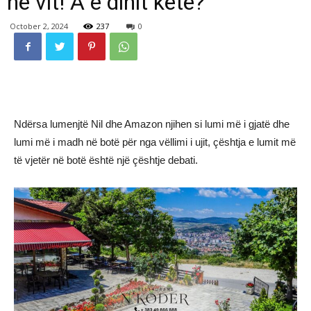
në vit! A e dinit këtë?”
October 2, 2024
237
0
Ndërsa lumenjtë Nil dhe Amazon njihen si lumi më i gjatë dhe
lumi më i madh në botë për nga vëllimi i ujit, çështja e lumit më
të vjetër në botë është një çështje debati.