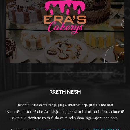
RRETH NESH
InForCulture është faqja juaj e internetit që ju sjell më afër
Kulturës,Historisë dhe Artit.Kjo faqe poashtu i`u ofron informacione të
sakta e kuriozitete rreth fushave të ndryshme nga rajoni dhe bota.