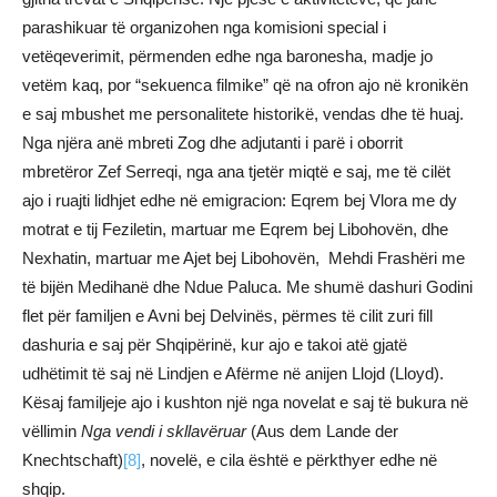
parashikuar të organizohen nga komisioni special i
vetëqeverimit, përmenden edhe nga baronesha, madje jo
vetëm kaq, por “sekuenca filmike” që na ofron ajo në kronikën
e saj mbushet me personalitete historikë, vendas dhe të huaj.
Nga njëra anë mbreti Zog dhe adjutanti i parë i oborrit
mbretëror Zef Serreqi, nga ana tjetër miqtë e saj, me të cilët
ajo i ruajti lidhjet edhe në emigracion: Eqrem bej Vlora me dy
motrat e tij Feziletin, martuar me Eqrem bej Libohovën, dhe
Nexhatin, martuar me Ajet bej Libohovën, Mehdi Frashëri me
të bijën Medihanë dhe Ndue Paluca. Me shumë dashuri Godini
flet për familjen e Avni bej Delvinës, përmes të cilit zuri fill
dashuria e saj për Shqipërinë, kur ajo e takoi atë gjatë
udhëtimit të saj në Lindjen e Afërme në anijen Llojd (Lloyd).
Kësaj familjeje ajo i kushton një nga novelat e saj të bukura në
vëllimin
Nga vendi i skllavëruar
(Aus dem Lande der
Knechtschaft)
[8]
, novelë, e cila është e përkthyer edhe në
shqip.