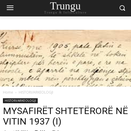
Trungu
Trungu & InforCulture
Home
HISTORI/ARKEOLOGJI
HISTORI/ARKEOLOGJI
MYSAFIRËT SHTETËRORË NË
VITIN 1937 (I)