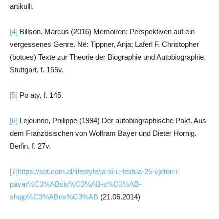
artikulli.
[4]
Billson, Marcus (2016) Memoiren: Perspektiven auf ein
vergessenes Genre. Në: Tippner, Anja; Laferl F. Christopher
(botues) Texte zur Theorie der Biographie und Autobiographie.
Stuttgart, f. 155v.
[5]
Po aty, f. 145.
[6]
Lejeunne, Philippe (1994) Der autobiographische Pakt. Aus
dem Französischen von Wolfram Bayer und Dieter Hornig.
Berlin, f. 27v.
[7]
https://sot.com.al/lifestyle/ja-si-u-festua-25-vjetori-i-
pavar%C3%ABsis%C3%AB-s%C3%AB-
shqip%C3%ABris%C3%AB
(21.06.2014)