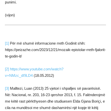
punimi.
(vijon)
[1]
Për më shumë informacione rreth Godinit shih:
https://peizazhe.com/2023/12/21/mozaik-epistolar-rreth-fjalorit-
te-godin-it/
[2]
https://www.youtube.com/watch?
v=NMzc_dI9LD4
(18.05.2012)
[3]
Malltezi, Luan (2013) 25 vjetori i shpalljes së pavarësisë.
Në: Nacional, nr. 203, 16-23 qershor 2013, f. 15. Falënderojmë
me këtë rast përkthyesen dhe studiuesen Elda Gjana Boriçi, e
cila na mundësoi me shumë dashamirësi një kopje të këtij