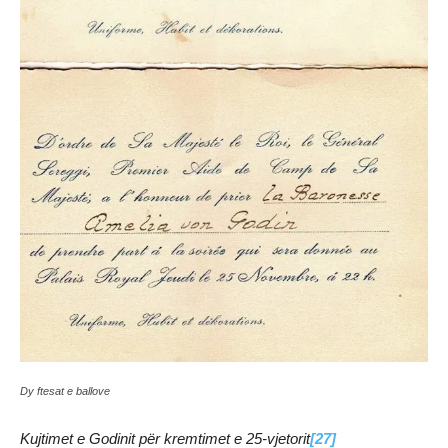
Dy ftesat e ballove
Kujtimet e Godinit për kremtimet e 25-vjetorit
[27]