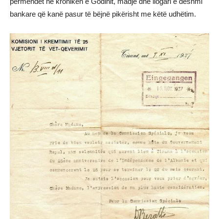
përmendet në kronikën e Godinit, madje dhe llogari e dëshmi
bankare që kanë pasur të bëjnë pikërisht me këtë udhëtim.