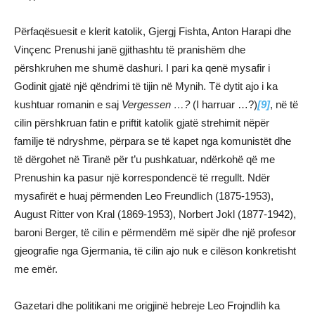
Përfaqësuesit e klerit katolik, Gjergj Fishta, Anton Harapi dhe
Vinçenc Prenushi janë gjithashtu të pranishëm dhe
përshkruhen me shumë dashuri. I pari ka qenë mysafir i
Godinit gjatë një qëndrimi të tijin në Mynih. Të dytit ajo i ka
kushtuar romanin e saj
Vergessen …?
(I harruar …?)
[9]
, në të
cilin përshkruan fatin e priftit katolik gjatë strehimit nëpër
familje të ndryshme, përpara se të kapet nga komunistët dhe
të dërgohet në Tiranë për t’u pushkatuar, ndërkohë që me
Prenushin ka pasur një korrespondencë të rregullt. Ndër
mysafirët e huaj përmenden Leo Freundlich (1875-1953),
August Ritter von Kral (1869-1953), Norbert Jokl (1877-1942),
baroni Berger, të cilin e përmendëm më sipër dhe një profesor
gjeografie nga Gjermania, të cilin ajo nuk e cilëson konkretisht
me emër.
Gazetari dhe politikani me origjinë hebreje Leo Frojndlih ka