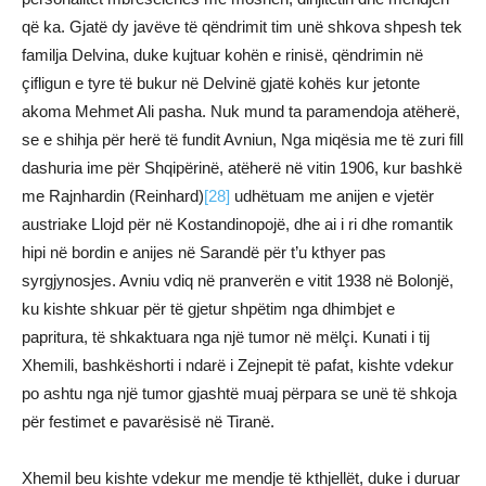
që ka. Gjatë dy javëve të qëndrimit tim unë shkova shpesh tek
familja Delvina, duke kujtuar kohën e rinisë, qëndrimin në
çifligun e tyre të bukur në Delvinë gjatë kohës kur jetonte
akoma Mehmet Ali pasha. Nuk mund ta paramendoja atëherë,
se e shihja për herë të fundit Avniun, Nga miqësia me të zuri fill
dashuria ime për Shqipërinë, atëherë në vitin 1906, kur bashkë
me Rajnhardin (Reinhard)
[28]
udhëtuam me anijen e vjetër
austriake Llojd për në Kostandinopojë, dhe ai i ri dhe romantik
hipi në bordin e anijes në Sarandë për t’u kthyer pas
syrgjynosjes. Avniu vdiq në pranverën e vitit 1938 në Bolonjë,
ku kishte shkuar për të gjetur shpëtim nga dhimbjet e
papritura, të shkaktuara nga një tumor në mëlçi. Kunati i tij
Xhemili, bashkëshorti i ndarë i Zejnepit të pafat, kishte vdekur
po ashtu nga një tumor gjashtë muaj përpara se unë të shkoja
për festimet e pavarësisë në Tiranë.
Xhemil beu kishte vdekur me mendje të kthjellët, duke i duruar