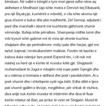
kënduan. Në vallet e këngët e tyre mori pjesë edhe nëna aq
atdhetare e Medihasë (ajo ishte motra e Dervish bej Elbasanit,
pra një Biçakçije, kushërirë e mbretit), e cila ishte akoma një
grua shumë e bukur dhe plot madhështi. Zef Serreqi, adjutanti i
parë dhe marshalli i oborrit më kushtonte gjithmonë shumë
vëmendje. Bufeja ishte përrallore. Shampanja rridhte lumë dhe
mbi tryezë ishin gatimet më të mira që ofronte kuzhina
shqiptare dhe ajo perëndimore: mëlçi pate dhe havjar, gjel me
tartuf, kajmak i mrekullueshëm malësie. Festën në bashki e
kalova duke ndenjur fare pranë Eqremit tim, i cili nuk më
ndahej sa herë që e kishte të mundur këtë gjë. Shqiptarët
muhamedanë të Jugut e mbajtën mbi supe patër Gjergjin dhe
ai u nderua si krenaria e atdheut dhe poet i pavdekshëm. Ai u
prek shumë dhe i shkëlqenin sytë nga lotët. Edhe ditët e tjera
pati shumë gjallëri e lëvizje, megjithëse, për shkak të stuhive,
disa anije nuk kishin mundur të mbërrinin dhe disa të ftuar
kishin mbetur në Bari, pa arritur të vinin në Shqipëri. Mund të