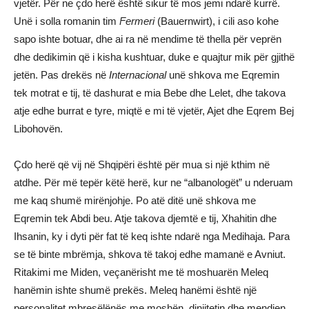
vjetër. Për ne çdo herë është sikur të mos jemi ndarë kurrë.
Unë i solla romanin tim
Fermeri
(Bauernwirt), i cili aso kohe
sapo ishte botuar, dhe ai ra në mendime të thella për veprën
dhe dedikimin që i kisha kushtuar, duke e quajtur mik për gjithë
jetën. Pas drekës në
Internacional
unë shkova me Eqremin
tek motrat e tij, të dashurat e mia Bebe dhe Lelet, dhe takova
atje edhe burrat e tyre, miqtë e mi të vjetër, Ajet dhe Eqrem Bej
Libohovën.
Çdo herë që vij në Shqipëri është për mua si një kthim në
atdhe. Për më tepër këtë herë, kur ne “albanologët” u nderuam
me kaq shumë mirënjohje. Po atë ditë unë shkova me
Eqremin tek Abdi beu. Atje takova djemtë e tij, Xhahitin dhe
Ihsanin, ky i dyti për fat të keq ishte ndarë nga Medihaja. Para
se të binte mbrëmja, shkova të takoj edhe mamanë e Avniut.
Ritakimi me Miden, veçanërisht me të moshuarën Meleq
hanëmin ishte shumë prekës. Meleq hanëmi është një
personalitet mbresëlënës me moshën, dinjitetin dhe mendjen