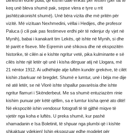
bliheshin edhe pulla, që kishin dalë enkas për festën (për fat të
keq unë bleva shumë pak, sepse vlera e tyre u rrit
jashtëzakonisht shumë). Unë bëra vizita dhe më pritën për
vizitë. Më vizituan Nexhmedini, vëllai i Hedijes, dhe profesor
Paluca (i cili pak pas festimeve erdhi për të ndenjur dy vjet në
Mynih), babai i kanakarit tim Lekës, që ishte në Mynih, si dhe
të parët e fiseve. Me Eqremin unë shkova dhe në ekspozitën
historike, të cilën ai e kishte ngritur vetë, pika kulminante e së
cilës ishte një letër që unë i kisha dërguar atij në Llogara, më
21 nëntor 1912. Ai udhëhiqte atje luftën kundër grekëve, të cilët
kishin zbarkuar në bregdet. Shumë e lumtur, unë i bëja me dije
në atë letër, se në Vlorë ishte shpallur pavarësia dhe ishte
ngritur flamuri i Skënderbeut. Me sa shumë entuziazëm rinie
kishim punuar për këtë qëllim, sa e lumtur kisha qenë ato ditë!
Në ekspozitë ishin vendosur fotografi të të gjithë miqve të
vjetër nga koha e luftës. U preka shumë, kur pashë
xhamadanin e Isa Boletinit, të shpuar nga plumbi që i kishte
shkaktuar vdekjen! Ishin ekspozuar edhe modelet për