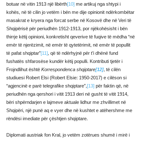
botuar në vitin 1913 një libërth
[10]
me artikuj nga shtypi i
kohës, në të cilin jo vetëm i bën me dije opinionit ndërkombëtar
masakrat e kryera nga forcat serbe në Kosovë dhe në Veri të
Shqipërisë për periudhën 1912-1913, por njëkohësisht i bën
thirrje këtij opinioni, konkretisht qeverive të fuqive të mëdha “në
emër të njerëzimit, në emër të qytetërimit, në emër të popullit
të pafat shqiptar”
[11]
, që të ndërhyjnë për t’i dhënë fund
fushatës shfarosëse kundër këtij populli. Kontributi tjetër i
Frojndlihut është
Korrespondenca shqiptare
[12]
, të cilën
studiuesi Robert Elsi (Robert Elsie: 1950-2017) e cilëson si
“agjencinë e parë telegrafike shqiptare”,
[13]
për faktin që, në
periudhën nga qershori i vitit 1913 deri në gusht të vitit 1914,
bëri shpërndarjen e lajmeve aktuale lidhur me zhvillimet në
Shqipëri, një punë aq e vyer dhe në kushtet e atëhershme me
rëndësi imediate për çështjen shqiptare.
Diplomati austriak fon Kral, jo vetëm zotërues shumë i mirë i