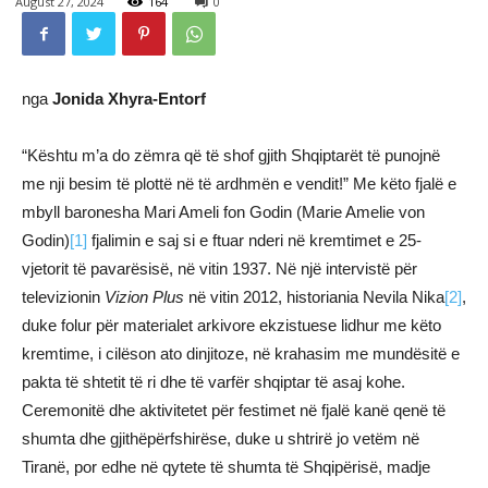
August 27, 2024
164
0
nga
Jonida Xhyra-Entorf
“Kështu m’a do zëmra që të shof gjith Shqiptarët të punojnë
me nji besim të plottë në të ardhmën e vendit!” Me këto fjalë e
mbyll baronesha Mari Ameli fon Godin (Marie Amelie von
Godin)
[1]
fjalimin e saj si e ftuar nderi në kremtimet e 25-
vjetorit të pavarësisë, në vitin 1937. Në një intervistë për
televizionin
Vizion Plus
në vitin 2012, historiania Nevila Nika
[2]
,
duke folur për materialet arkivore ekzistuese lidhur me këto
kremtime, i cilëson ato dinjitoze, në krahasim me mundësitë e
pakta të shtetit të ri dhe të varfër shqiptar të asaj kohe.
Ceremonitë dhe aktivitetet për festimet në fjalë kanë qenë të
shumta dhe gjithëpërfshirëse, duke u shtrirë jo vetëm në
Tiranë, por edhe në qytete të shumta të Shqipërisë, madje