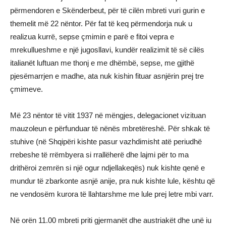
përmendoren e Skënderbeut, për të cilën mbreti vuri gurin e
themelit më 22 nëntor. Për fat të keq përmendorja nuk u
realizua kurrë, sepse çmimin e parë e fitoi vepra e
mrekullueshme e një jugosllavi, kundër realizimit të së cilës
italianët luftuan me thonj e me dhëmbë, sepse, me gjithë
pjesëmarrjen e madhe, ata nuk kishin fituar asnjërin prej tre
çmimeve.
Më 23 nëntor të vitit 1937 në mëngjes, delegacionet vizituan
mauzoleun e përfunduar të nënës mbretëreshë. Për shkak të
stuhive (në Shqipëri kishte pasur vazhdimisht atë periudhë
rrebeshe të rrëmbyera si rrallëherë dhe lajmi për to ma
drithëroi zemrën si një ogur ndjellakeqës) nuk kishte qenë e
mundur të zbarkonte asnjë anije, pra nuk kishte lule, kështu që
ne vendosëm kurora të llahtarshme me lule prej letre mbi varr.
Në orën 11.00 mbreti priti gjermanët dhe austriakët dhe unë iu