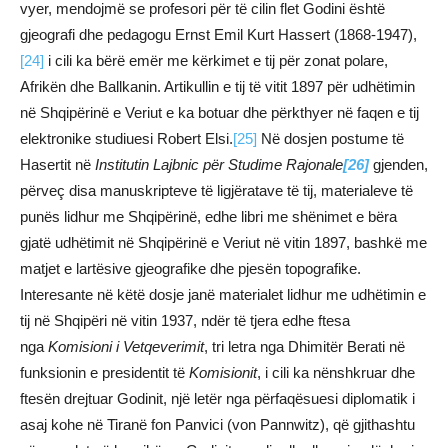
vyer, mendojmë se profesori për të cilin flet Godini është
gjeografi dhe pedagogu Ernst Emil Kurt Hassert (1868-1947),
[24]
i cili ka bërë emër me kërkimet e tij për zonat polare,
Afrikën dhe Ballkanin. Artikullin e tij të vitit 1897 për udhëtimin
në Shqipërinë e Veriut e ka botuar dhe përkthyer në faqen e tij
elektronike studiuesi Robert Elsi.
[25]
Në dosjen postume të
Hasertit në
Institutin Lajbnic për Studime Rajonale
[26]
gjenden,
përveç disa manuskripteve të ligjëratave të tij, materialeve të
punës lidhur me Shqipërinë, edhe libri me shënimet e bëra
gjatë udhëtimit në Shqipërinë e Veriut në vitin 1897, bashkë me
matjet e lartësive gjeografike dhe pjesën topografike.
Interesante në këtë dosje janë materialet lidhur me udhëtimin e
tij në Shqipëri në vitin 1937, ndër të tjera edhe ftesa
nga
Komisioni i Vetqeverimit
, tri letra nga Dhimitër Berati në
funksionin e presidentit të
Komisionit
, i cili ka nënshkruar dhe
ftesën drejtuar Godinit, një letër nga përfaqësuesi diplomatik i
asaj kohe në Tiranë fon Panvici (von Pannwitz), që gjithashtu