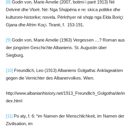
[8]
Godin von, Marie Amelie (2007, botimi i parë 1913) Në
Delvinë dhe Vlorë. Në: Nga Shqipëria e re: skica politike dhe
kulturore-historike; novela. Përkthyer në shqip nga Elda Boriçi
Gjana dhe Afrim Koçi. Tiranë, f. 153-191.
[9]
Godin von, Marie Amelie (1963) Vergessen …? Roman aus
der jüngsten Geschichte Albaniens. St. Augustin über
Siegburg.
[10]
Freundlich, Leo (1913) Albaniens Golgatha: Anklageakten
gegen die Vernichter des Albanervolkes. Wien.
http://www.albanianhistory.net/1913_Freundlich_Golgotha/de/in
dex.html
[11]
Po aty, f. 6: “im Namen der Menschlichkeit, im Namen der
Zivilisation, im