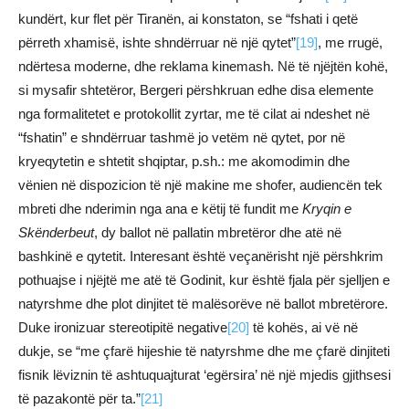
kundërt, kur flet për Tiranën, ai konstaton, se “fshati i qetë
përreth xhamisë, ishte shndërruar në një qytet”
[19]
, me rrugë,
ndërtesa moderne, dhe reklama kinemash. Në të njëjtën kohë,
si mysafir shtetëror, Bergeri përshkruan edhe disa elemente
nga formalitetet e protokollit zyrtar, me të cilat ai ndeshet në
“fshatin” e shndërruar tashmë jo vetëm në qytet, por në
kryeqytetin e shtetit shqiptar, p.sh.: me akomodimin dhe
vënien në dispozicion të një makine me shofer, audiencën tek
mbreti dhe nderimin nga ana e këtij të fundit me
Kryqin e
Skënderbeut
, dy ballot në pallatin mbretëror dhe atë në
bashkinë e qytetit. Interesant është veçanërisht një përshkrim
pothuajse i njëjtë me atë të Godinit, kur është fjala për sjelljen e
natyrshme dhe plot dinjitet të malësorëve në ballot mbretërore.
Duke ironizuar stereotipitë negative
[20]
të kohës, ai vë në
dukje, se “me çfarë hijeshie të natyrshme dhe me çfarë dinjiteti
fisnik lëviznin të ashtuquajturat ‘egërsira’ në një mjedis gjithsesi
të pazakontë për ta.”
[21]