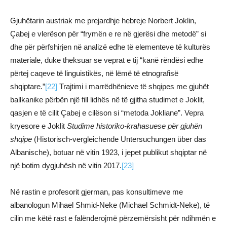
Gjuhëtarin austriak me prejardhje hebreje Norbert Joklin,
Çabej e vlerëson për “frymën e re në gjerësi dhe metodë” si
dhe për përfshirjen në analizë edhe të elementeve të kulturës
materiale, duke theksuar se veprat e tij “kanë rëndësi edhe
përtej caqeve të linguistikës, në lëmë të etnografisë
shqiptare.”
[22]
Trajtimi i marrëdhënieve të shqipes me gjuhët
ballkanike përbën një fill lidhës në të gjitha studimet e Joklit,
qasjen e të cilit Çabej e cilëson si “metoda Jokliane”. Vepra
kryesore e Joklit
Studime historiko-krahasuese për gjuhën
shqipe
(Historisch-vergleichende Untersuchungen über das
Albanische), botuar në vitin 1923, i jepet publikut shqiptar në
një botim dygjuhësh në vitin 2017.
[23]
Në rastin e profesorit gjerman, pas konsultimeve me
albanologun Mihael Shmid-Neke (Michael Schmidt-Neke), të
cilin me këtë rast e falënderojmë përzemërsisht për ndihmën e