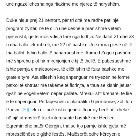
unë ngazëllehesha nga ritakime me njerëz të ndryshëm.
Duke nisur prej 21 nëntorit, për tri ditë me radhë pati një
program zyrtar, në të cilin unë qeshë e pranishme vetëm
pjesërisht, që të mos vdisja fare nga lodhja. Në datat 21 dhe 23
u dha ballo tek mbreti, më 22 në bashki. Unë mora pjesë në të
tria ballot. Ishin ballo të paharrueshme. Ahmed Zogu i pashëm
më shprehu plot hir mirënjohjen e tij të thellë. E pabesueshme
ishte pamja e malësorëve, të cilët ishin të ftuar bashkë me
gratë e tyre. Ata silleshin kaq shpenguar në tryezën në formë
patkoi të shtruar me takëme të florinjta, a thua se kishin jetuar
qysh në vogëli vetëm nëpër pallate. Mrekullisht krenarë, të lirë
e të shpenguar. Përfaqësuesi diplomatik i Gjermanisë, zoti fon
Panvic,
[30]
tek i cili unë kisha qenë e ftuar dy herë për drekë
në një atmosferë tejet interesante bashkë me Hedijen,
Eqremin dhe patër Gjergjin, tha se kjo pamje ishte gjëja më
mbresëlënëse e gjithë festës. Malësorët edhe kërcyen e