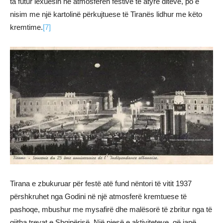
ta futur lexuesin në atmosferën festive të atyre ditëve, po e
nisim me një kartolinë përkujtuese të Tiranës lidhur me këto
kremtime.
[7]
Tirana e zbukuruar për festë atë fund nëntori të vitit 1937
përshkruhet nga Godini në një atmosferë kremtuese të
pashoqe, mbushur me mysafirë dhe malësorë të zbritur nga të
gjitha trevat e Shqipërisë. Një pjesë e aktiviteteve, që janë