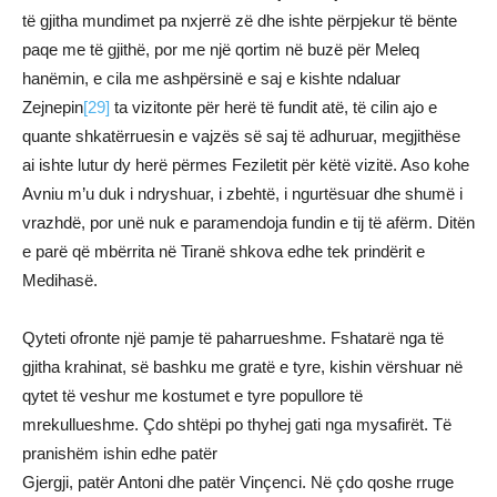
të gjitha mundimet pa nxjerrë zë dhe ishte përpjekur të bënte
paqe me të gjithë, por me një qortim në buzë për Meleq
hanëmin, e cila me ashpërsinë e saj e kishte ndaluar
Zejnepin
[29]
ta vizitonte për herë të fundit atë, të cilin ajo e
quante shkatërruesin e vajzës së saj të adhuruar, megjithëse
ai ishte lutur dy herë përmes Feziletit për këtë vizitë. Aso kohe
Avniu m’u duk i ndryshuar, i zbehtë, i ngurtësuar dhe shumë i
vrazhdë, por unë nuk e paramendoja fundin e tij të afërm. Ditën
e parë që mbërrita në Tiranë shkova edhe tek prindërit e
Medihasë.
Qyteti ofronte një pamje të paharrueshme. Fshatarë nga të
gjitha krahinat, së bashku me gratë e tyre, kishin vërshuar në
qytet të veshur me kostumet e tyre popullore të
mrekullueshme. Çdo shtëpi po thyhej gati nga mysafirët. Të
pranishëm ishin edhe patër
Gjergji, patër Antoni dhe patër Vinçenci. Në çdo qoshe rruge