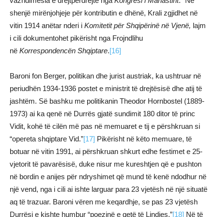
vazhdimësia e drejtpërdrejtë nga
Kongresi i Manastirit
.” Në
shenjë mirënjohjeje për kontributin e dhënë, Krali zgjidhet në
vitin 1914 anëtar nderi i
Komitetit për Shqipërinë në Vjenë,
lajm
i cili dokumentohet pikërisht nga Frojndlihu
në
Korrespondencën Shqiptare
.
[16]
Baroni fon Berger, politikan dhe jurist austriak, ka ushtruar në
periudhën 1934-1936 postet e ministrit të drejtësisë dhe atij të
jashtëm. Së bashku me politikanin Theodor Hornbostel (1889-
1973) ai ka qenë në Durrës gjatë sundimit 180 ditor të princ
Vidit, kohë të cilën më pas në memuaret e tij e përshkruan si
“opereta shqiptare Vid.”
[17]
Pikërisht në këto memuare, të
botuar në vitin 1991, ai përshkruan shkurt edhe festimet e 25-
vjetorit të pavarësisë, duke nisur me kureshtjen që e pushton
në bordin e anijes për ndryshimet që mund të kenë ndodhur në
një vend, nga i cili ai ishte larguar para 23 vjetësh në një situatë
aq të trazuar. Baroni vëren me keqardhje, se pas 23 vjetësh
Durrësi e kishte humbur “poezinë e qetë të Lindjes.”
[18]
Në të