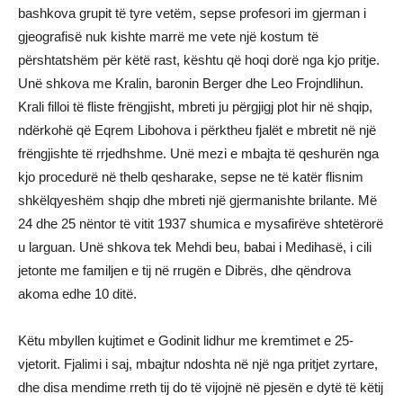
bashkova grupit të tyre vetëm, sepse profesori im gjerman i
gjeografisë nuk kishte marrë me vete një kostum të
përshtatshëm për këtë rast, kështu që hoqi dorë nga kjo pritje.
Unë shkova me Kralin, baronin Berger dhe Leo Frojndlihun.
Krali filloi të fliste frëngjisht, mbreti ju përgjigj plot hir në shqip,
ndërkohë që Eqrem Libohova i përktheu fjalët e mbretit në një
frëngjishte të rrjedhshme. Unë mezi e mbajta të qeshurën nga
kjo procedurë në thelb qesharake, sepse ne të katër flisnim
shkëlqyeshëm shqip dhe mbreti një gjermanishte brilante. Më
24 dhe 25 nëntor të vitit 1937 shumica e mysafirëve shtetërorë
u larguan. Unë shkova tek Mehdi beu, babai i Medihasë, i cili
jetonte me familjen e tij në rrugën e Dibrës, dhe qëndrova
akoma edhe 10 ditë.
Këtu mbyllen kujtimet e Godinit lidhur me kremtimet e 25-
vjetorit. Fjalimi i saj, mbajtur ndoshta në një nga pritjet zyrtare,
dhe disa mendime rreth tij do të vijojnë në pjesën e dytë të këtij