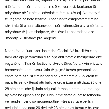
me emra atdhetarësh, organizimin e një konkursi për himnin e
ri të flamurit, për monumentin e Skënderbeut, konkurse të
ndryshme në fushën e letërsisë e të muzikës etj. Në mënyrë
të veçantë në këto festime u nderuan “filoshqiptarët” e ftuar,
shkrimtarët e huaj, albanologët, për ndihmesën e tyre në fusha
ndryshme të jetës shqiptare, të cilëve iu shpërndanë dhe
“medalje kujtimtare” prej argjendi.
Ndër këta të ftuar nderi ishte dhe Godini. Në kronikën e saj
familjare ajo përshkruan disa nga aktivitetet e mësipërme dhe
veçanërisht Tiranën festive të atyre ditëve. Në arkivin privat të
baroneshës kemi pasur fatin të gjejmë ftesën personale që i
është bërë asaj si e ftuar nderi në kremtimet e 25-vjetorit të
pavarësisë, dy ftesat për ballot e organizuara në datat 25 dhe
28 nëntor, si dhe fjalimin origjinal të mbajtur me këtë rast nga
ajo vetë në gjuhën shqipe. Lidhur me datat, duhet të tërheqim
vëmendjen për disa mospërputhje. Ftesa zyrtare përfshin
periudhën nga data 26 deri më 28 nëntor, dy ftesat e ballove