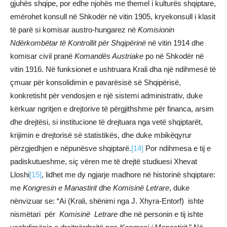
gjuhës shqipe, por edhe njohës me themel i kulturës shqiptare,
emërohet konsull në Shkodër në vitin 1905, kryekonsull i klasit
të parë si komisar austro-hungarez në
Komisionin
Ndërkombëtar të Kontrollit për Shqipërinë
në vitin 1914 dhe
komisar civil pranë
Komandës Austriake
po në Shkodër në
vitin 1916. Në funksionet e ushtruara Krali dha një ndihmesë të
çmuar për konsolidimin e pavarësisë së Shqipërisë,
konkretisht për vendosjen e një sistemi administrativ, duke
kërkuar ngritjen e drejtorive të përgjithshme për financa, arsim
dhe drejtësi, si institucione të drejtuara nga vetë shqiptarët,
krijimin e drejtorisë së statistikës, dhe duke mbikëqyrur
përzgjedhjen e nëpunësve shqiptarë.
[14]
Por ndihmesa e tij e
padiskutueshme, siç vëren me të drejtë studiuesi Xhevat
Lloshi
[15]
, lidhet me dy ngjarje madhore në historinë shqiptare:
me
Kongresin e Manastirit
dhe
Komisinë Letrare
, duke
nënvizuar se: “Ai (Krali, shënimi nga J. Xhyra-Entorf) ishte
nismëtari për
Komisinë Letrare
dhe në personin e tij ishte