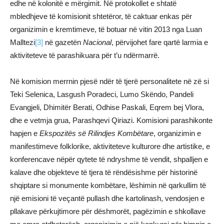
edhe në kolonitë e mërgimit. Në protokollet e shtatë
mbledhjeve të komisionit shtetëror, të caktuar enkas për
organizimin e kremtimeve, të botuar në vitin 2013 nga Luan
Malltezi
[3]
në gazetën
Nacional
, përvijohet fare qartë larmia e
aktiviteteve të parashikuara për t’u ndërmarrë.
Në komision merrnin pjesë ndër të tjerë personalitete në zë si
Teki Selenica, Lasgush Poradeci, Lumo Skëndo, Pandeli
Evangjeli, Dhimitër Berati, Odhise Paskali, Eqrem bej Vlora,
dhe e vetmja grua, Parashqevi Qiriazi. Komisioni parashikonte
hapjen e
Ekspozitës së Rilindjes Kombëtare
, organizimin e
manifestimeve folklorike, aktiviteteve kulturore dhe artistike, e
konferencave nëpër qytete të ndryshme të vendit, shpalljen e
kalave dhe objekteve të tjera të rëndësishme për historinë
shqiptare si monumente kombëtare, lëshimin në qarkullim të
një emisioni të veçantë pullash dhe kartolinash, vendosjen e
pllakave përkujtimore për dëshmorët, pagëzimin e shkollave