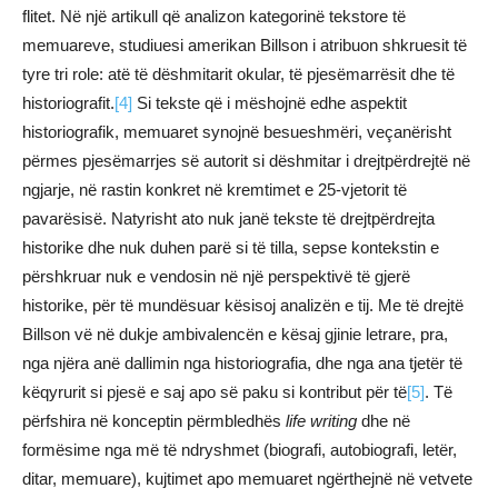
flitet. Në një artikull që analizon kategorinë tekstore të
memuareve, studiuesi amerikan Billson i atribuon shkruesit të
tyre tri role: atë të dëshmitarit okular, të pjesëmarrësit dhe të
historiografit.
[4]
Si tekste që i mëshojnë edhe aspektit
historiografik, memuaret synojnë besueshmëri, veçanërisht
përmes pjesëmarrjes së autorit si dëshmitar i drejtpërdrejtë në
ngjarje, në rastin konkret në kremtimet e 25-vjetorit të
pavarësisë. Natyrisht ato nuk janë tekste të drejtpërdrejta
historike dhe nuk duhen parë si të tilla, sepse kontekstin e
përshkruar nuk e vendosin në një perspektivë të gjerë
historike, për të mundësuar kësisoj analizën e tij. Me të drejtë
Billson vë në dukje ambivalencën e kësaj gjinie letrare, pra,
nga njëra anë dallimin nga historiografia, dhe nga ana tjetër të
këqyrurit si pjesë e saj apo së paku si kontribut për të
[5]
. Të
përfshira në konceptin përmbledhës
life writing
dhe në
formësime nga më të ndryshmet (biografi, autobiografi, letër,
ditar, memuare), kujtimet apo memuaret ngërthejnë në vetvete