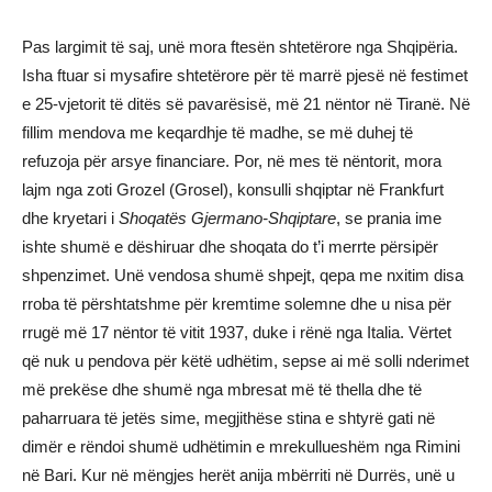
Pas largimit të saj, unë mora ftesën shtetërore nga Shqipëria.
Isha ftuar si mysafire shtetërore për të marrë pjesë në festimet
e 25-vjetorit të ditës së pavarësisë, më 21 nëntor në Tiranë. Në
fillim mendova me keqardhje të madhe, se më duhej të
refuzoja për arsye financiare. Por, në mes të nëntorit, mora
lajm nga zoti Grozel (Grosel), konsulli shqiptar në Frankfurt
dhe kryetari i
Shoqatës Gjermano-Shqiptare
, se prania ime
ishte shumë e dëshiruar dhe shoqata do t’i merrte përsipër
shpenzimet. Unë vendosa shumë shpejt, qepa me nxitim disa
rroba të përshtatshme për kremtime solemne dhe u nisa për
rrugë më 17 nëntor të vitit 1937, duke i rënë nga Italia. Vërtet
që nuk u pendova për këtë udhëtim, sepse ai më solli nderimet
më prekëse dhe shumë nga mbresat më të thella dhe të
paharruara të jetës sime, megjithëse stina e shtyrë gati në
dimër e rëndoi shumë udhëtimin e mrekullueshëm nga Rimini
në Bari. Kur në mëngjes herët anija mbërriti në Durrës, unë u