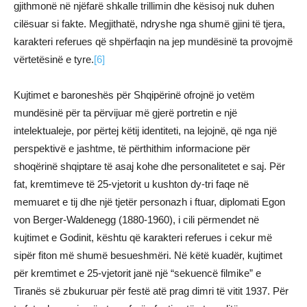
gjithmonë në njëfarë shkalle trillimin dhe kësisoj nuk duhen
cilësuar si fakte. Megjithatë, ndryshe nga shumë gjini të tjera,
karakteri referues që shpërfaqin na jep mundësinë ta provojmë
vërtetësinë e tyre.
[6]
Kujtimet e baroneshës për Shqipërinë ofrojnë jo vetëm
mundësinë për ta përvijuar më gjerë portretin e një
intelektualeje, por përtej këtij identiteti, na lejojnë, që nga një
perspektivë e jashtme, të përthithim informacione për
shoqërinë shqiptare të asaj kohe dhe personalitetet e saj. Për
fat, kremtimeve të 25-vjetorit u kushton dy-tri faqe në
memuaret e tij dhe një tjetër personazh i ftuar, diplomati Egon
von Berger-Waldenegg (1880-1960), i cili përmendet në
kujtimet e Godinit, kështu që karakteri referues i cekur më
sipër fiton më shumë besueshmëri. Në këtë kuadër, kujtimet
për kremtimet e 25-vjetorit janë një “sekuencë filmike” e
Tiranës së zbukuruar për festë atë prag dimri të vitit 1937. Për