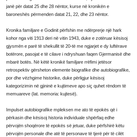
janë për datat 25 dhe 28 nëntor, kurse në kronikën e
baroneshës përmenden datat 21, 22, dhe 23 nëntor.
Kronika familjare e Godinit përfshin me ndërprerje një hark
kohor nga viti 1913 deri në vitin 1943, duke e zotëruar kësisoj
gjysmën e parë të shekullit të 20-të me ngjarjet e dy luftërave
botërore, pasojat e të cilave i ndryshuan faqen Gjermanisë dhe
mbarë botës. Në këtë kronikë familjare rrëfimi jetësor
retrospektiv gërsheton elemente biografike dhe autobiografike,
por dhe vëzhgime historike, duke përligjur kësisoj
kategorizimin në gjininë e kujtimeve apo siç quhet rëndom të
memuareve (lat. memoria: kujtesë).
Impulset autobiografike mpleksen me ato të epokës që i
përkasin dhe kësisoj historia individuale shpërfaq edhe
përvojën shoqërore të epokës së jetuar, duke përfshirë këtu
përvojën personale dhe atë të personave të tjerë për të cilët