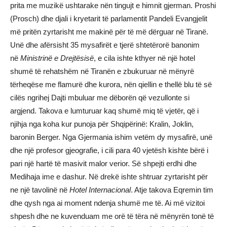
prita me muzikë ushtarake nën tingujt e himnit gjerman. Proshi
(Prosch) dhe djali i kryetarit të parlamentit Pandeli Evangjelit
më pritën zyrtarisht me makinë për të më dërguar në Tiranë.
Unë dhe afërsisht 35 mysafirët e tjerë shtetërorë banonim
në
Ministrinë e Drejtësisë
, e cila ishte kthyer në një hotel
shumë të rehatshëm në Tiranën e zbukuruar në mënyrë
tërheqëse me flamurë dhe kurora, nën qiellin e thellë blu të së
cilës ngrihej Dajti mbuluar me dëborën që vezullonte si
argjend. Takova e lumturuar kaq shumë miq të vjetër, që i
njihja nga koha kur punoja për Shqipërinë: Kralin, Joklin,
baronin Berger. Nga Gjermania ishim vetëm dy mysafirë, unë
dhe një profesor gjeografie, i cili para 40 vjetësh kishte bërë i
pari një hartë të masivit malor verior. Së shpejti erdhi dhe
Medihaja ime e dashur. Në drekë ishte shtruar zyrtarisht për
ne një tavolinë në
Hotel Internacional
. Atje takova Eqremin tim
dhe qysh nga ai moment ndenja shumë me të. Ai më vizitoi
shpesh dhe ne kuvenduam me orë të tëra në mënyrën tonë të