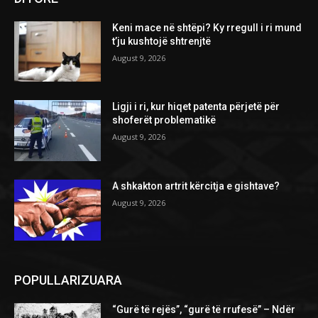
Keni mace në shtëpi? Ky rregull i ri mund
t’ju kushtojë shtrenjtë
August 9, 2026
Ligji i ri, kur hiqet patenta përjetë për
shoferët problematikë
August 9, 2026
A shkakton artrit kërcitja e gishtave?
August 9, 2026
POPULLARIZUARA
“Gurë të rejës”, “gurë të rrufesë” – Ndër