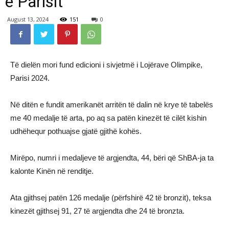
e Parisit
August 13, 2024
151
0
Të dielën mori fund edicioni i sivjetmë i Lojërave Olimpike,
Parisi 2024.
Në ditën e fundit amerikanët arritën të dalin në krye të tabelës
me 40 medalje të arta, po aq sa patën kinezët të cilët kishin
udhëhequr pothuajse gjatë gjithë kohës.
Mirëpo, numri i medaljeve të argjendta, 44, bëri që ShBA-ja ta
kalonte Kinën në renditje.
Ata gjithsej patën 126 medalje (përfshirë 42 të bronzit), teksa
kinezët gjithsej 91, 27 të argjendta dhe 24 të bronzta.