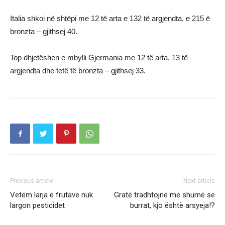
Italia shkoi në shtëpi me 12 të arta e 132 të argjendta, e 215 ë
bronzta – gjithsej 40.
Top dhjetëshen e mbylli Gjermania me 12 të arta, 13 të
argjendta dhe tetë të bronzta – gjithsej 33.
Previous article
Next article
Vetëm larja e frutave nuk
Gratë tradhtojnë me shumë se
largon pesticidet
burrat, kjo është arsyeja!?