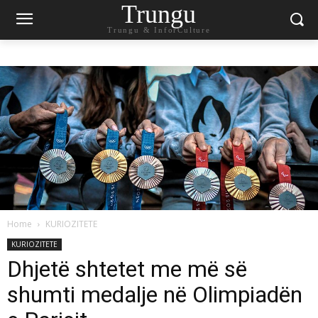
Trungu
Trungu & InforCulture
Home
KURIOZITETE
KURIOZITETE
Dhjetë shtetet me më së
shumti medalje në Olimpiadën