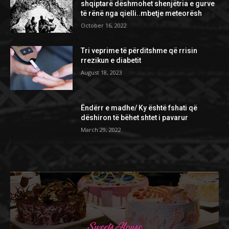
shqiptarë dëshmohet shenjëtria e gurve
të rënë nga qielli..mbetje meteorësh
October 16, 2022
Tri veprime të përditshme që rrisin
rrezikun e diabetit
August 18, 2023
Ëndërr e madhe/ Ky është fshati që
dëshiron të bëhet shtet i pavarur
March 29, 2022