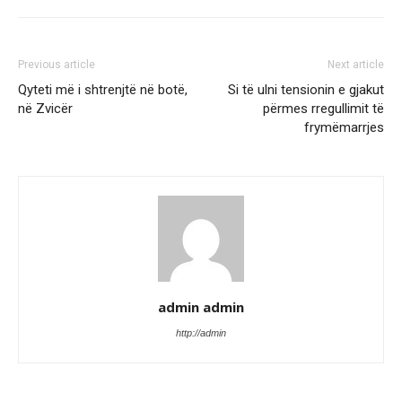
Previous article
Next article
Qyteti më i shtrenjtë në botë,
Si të ulni tensionin e gjakut
në Zvicër
përmes rregullimit të
frymëmarrjes
admin admin
http://admin