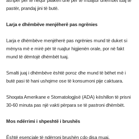
ashpër për të hequr pllakën dhe për të mbajtur dhëmbët tuaj të
pastër, prandaj jini të butë.
Larja e dhëmbëve menjëherë pas ngrënies
Larja e dhëmbëve menjëherë pas ngrënies mund të duket si
mënyra më e mirë për të ruajtur higjienën orale, por në fakt
mund të dëmtojë dhëmbët tuaj.
Smalti juaj i dhëmbëve është poroz dhe mund të bëhet më i
butë pasi të hani ushqime ose të konsumoni pije caktuara.
Shoqata Amerikane e Stomatologjisë (ADA) këshillon të prisni
30-60 minuta pas një vakti përpara se të pastroni dhëmbët.
Mos ndërrimi i shpeshtë i brushës
Është esenciale të ndërroni brushën çdo disa muaj.