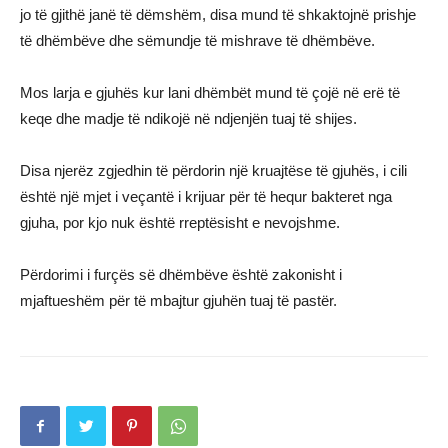
jo të gjithë janë të dëmshëm, disa mund të shkaktojnë prishje
të dhëmbëve dhe sëmundje të mishrave të dhëmbëve.
Mos larja e gjuhës kur lani dhëmbët mund të çojë në erë të
keqe dhe madje të ndikojë në ndjenjën tuaj të shijes.
Disa njerëz zgjedhin të përdorin një kruajtëse të gjuhës, i cili
është një mjet i veçantë i krijuar për të hequr bakteret nga
gjuha, por kjo nuk është rreptësisht e nevojshme.
Përdorimi i furçës së dhëmbëve është zakonisht i
mjaftueshëm për të mbajtur gjuhën tuaj të pastër.