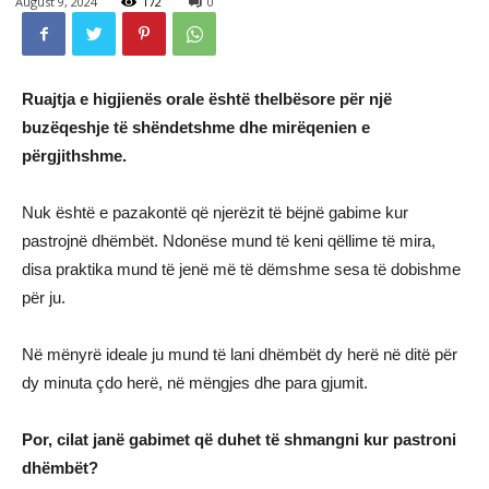
August 9, 2024
172
0
Ruajtja e higjienës orale është thelbësore për një
buzëqeshje të shëndetshme dhe mirëqenien e
përgjithshme.
Nuk është e pazakontë që njerëzit të bëjnë gabime kur
pastrojnë dhëmbët. Ndonëse mund të keni qëllime të mira,
disa praktika mund të jenë më të dëmshme sesa të dobishme
për ju.
Në mënyrë ideale ju mund të lani dhëmbët dy herë në ditë për
dy minuta çdo herë, në mëngjes dhe para gjumit.
Por, cilat janë gabimet që duhet të shmangni kur pastroni
dhëmbët?