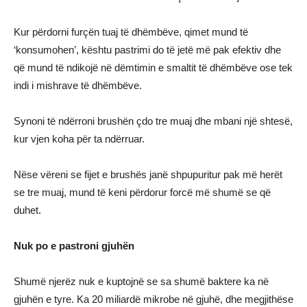
Kur përdorni furçën tuaj të dhëmbëve, qimet mund të
‘konsumohen’, kështu pastrimi do të jetë më pak efektiv dhe
që mund të ndikojë në dëmtimin e smaltit të dhëmbëve ose tek
indi i mishrave të dhëmbëve.
Synoni të ndërroni brushën çdo tre muaj dhe mbani një shtesë,
kur vjen koha për ta ndërruar.
Nëse vëreni se fijet e brushës janë shpupuritur pak më herët
se tre muaj, mund të keni përdorur forcë më shumë se që
duhet.
Nuk po e pastroni gjuhën
Shumë njerëz nuk e kuptojnë se sa shumë baktere ka në
gjuhën e tyre. Ka 20 miliardë mikrobe në gjuhë, dhe megjithëse