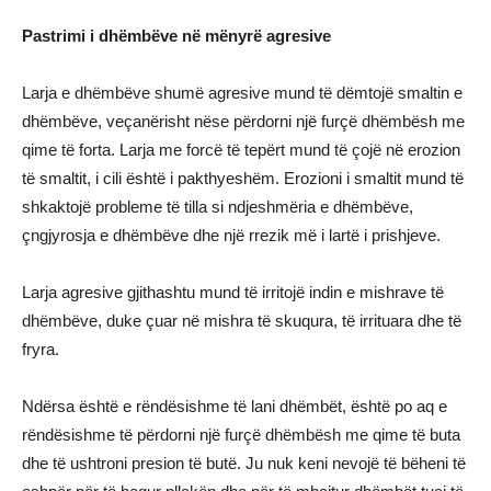
Pastrimi i dhëmbëve në mënyrë agresive
Larja e dhëmbëve shumë agresive mund të dëmtojë smaltin e
dhëmbëve, veçanërisht nëse përdorni një furçë dhëmbësh me
qime të forta. Larja me forcë të tepërt mund të çojë në erozion
të smaltit, i cili është i pakthyeshëm. Erozioni i smaltit mund të
shkaktojë probleme të tilla si ndjeshmëria e dhëmbëve,
çngjyrosja e dhëmbëve dhe një rrezik më i lartë i prishjeve.
Larja agresive gjithashtu mund të irritojë indin e mishrave të
dhëmbëve, duke çuar në mishra të skuqura, të irrituara dhe të
fryra.
Ndërsa është e rëndësishme të lani dhëmbët, është po aq e
rëndësishme të përdorni një furçë dhëmbësh me qime të buta
dhe të ushtroni presion të butë. Ju nuk keni nevojë të bëheni të