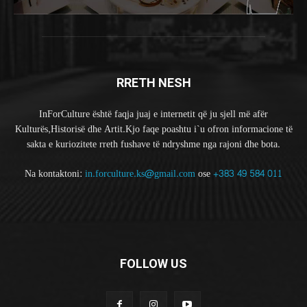
RRETH NESH
InForCulture është faqja juaj e internetit që ju sjell më afër
Kulturës,Historisë dhe Artit.Kjo faqe poashtu i`u ofron informacione të
sakta e kuriozitete rreth fushave të ndryshme nga rajoni dhe bota.
Na kontaktoni:
in.forculture.ks@gmail.com
ose
+383 49 584 011
FOLLOW US