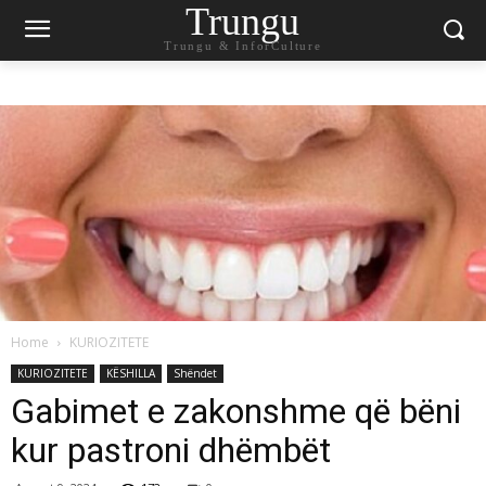
Trungu
Trungu & InforCulture
Home
KURIOZITETE
KURIOZITETE
KËSHILLA
Shëndet
Gabimet e zakonshme që bëni
kur pastroni dhëmbët