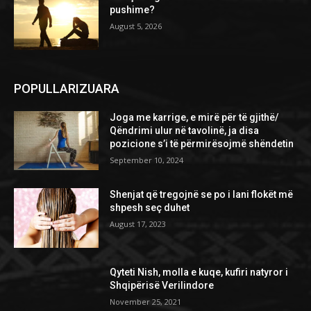
pushime?
August 5, 2026
POPULLARIZUARA
Joga me karrige, e mirë për të gjithë/
Qëndrimi ulur në tavolinë, ja disa
pozicione s’i të përmirësojmë shëndetin
September 10, 2024
Shenjat që tregojnë se po i lani flokët më
shpesh seç duhet
August 17, 2023
Qyteti Nish, molla e kuqe, kufiri natyror i
Shqipërisë Verilindore
November 25, 2021