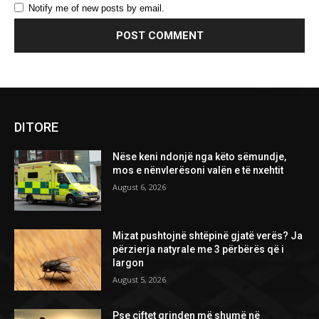
Notify me of new posts by email.
DITORE
Nëse keni ndonjë nga këto sëmundje,
mos e nënvlerësoni valën e të nxehtit
August 6, 2026
Mizat pushtojnë shtëpinë gjatë verës? Ja
përzierja natyrale me 3 përbërës që i
largon
August 5, 2026
Pse çiftet grinden më shumë në