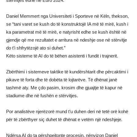
stërvitjes edhe në Euro 2024.
Daniel Memmert nga Universiteti i Sporteve në Këln, thekson,
se “tani varet se kush do të konstruktojë IA më të mirë, kush i
ka parametrat më të mirë, e natyrisht edhe se kush është në
gjendje që me rezultatet e arritura në ndeshje ose në stërvitje
do t’i shfrytëzojë ato si duhet.”
Këto sisteme të AI do të bëhen asistenti i fundit i trajnerit.
Zbërthimi i sistemeve taktike të kundërshtarit dhe përcaktimi i
pikave të forta dhe të dobëta të lojtarëve. Të dhënat janë
tashmë aty. Me çdo pasim, krosim dhe gjuajtje të kapur në
stadiume dhe në fushën e stërvitjes.
Por analistëve njerëzorë mund t’u duhen deri në tetë orë kohë
për të zbërthyer siç duhet të dhënat e vetëm një ndeshjeje.
Ndërsa AI do ta përshpejtonte procesin, nënvizon Daniel