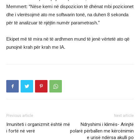
Memmert: “Nëse kemi në dispozicion të dhënat mbi pozicionet
dhe i vlerësojmë ato me softwarin tonë, na duhen 8 sekonda
për të analizuar të njëjtin numër parametrash.”
Ekipet më të mira në të ardhmen mund të jenë vërtetë ato që
punojnë krah për krah me IA.
Previous article
Next article
Imuniteti i organizmit është më
Ndryshimi i klimës- Arinjtë
i fortë në verë
polarë përballen me kërcënimin
e urisë ndërsa akulli po