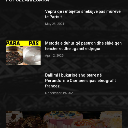
Vepra që i mbijetoi shekujve pas mureve
të Parisit
May 23, 2021
Metoda e duhur që pastron dhe shkëlqen
tenxheret dhe tiganët e djegur
April 2, 2025
Dallimi i bukurisë shqiptare në
Perandorinë Osmane sipas etnografit
francez
December 19, 2021