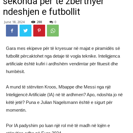
sekonda për të zbërthyer
ndeshjen e futbollit
June 18, 2024
288
0
Gara mes ekipeve për të kryesuar në majat e piramidës së
futbollit përcaktohet nga detaje të vogla teknike. Inteligjenca
artificiale është kufiri i ardhshëm vendimtar për fituesit dhe
humbësit.
A mund të stërviten Kroos, Mbappe dhe Messi nga një
Inteligjencë Artificiale (IA) në të ardhmen? Apo, ndoshta jo në
këtë jetë? Puna e Julian Nagelsmann është e sigurt për
momentin.
Por IA padyshim po luan një rol më të madh në lojën e