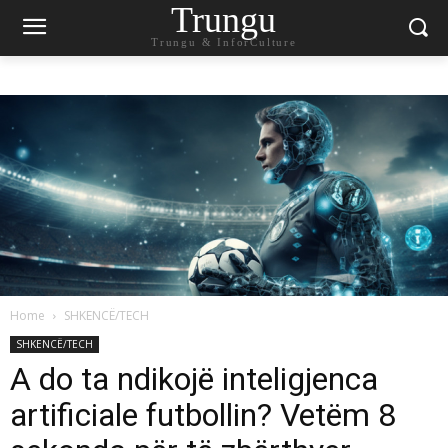
Trungu
Trungu & InforCulture
Home
SHKENCË/TECH
SHKENCË/TECH
A do ta ndikojë inteligjenca
artificiale futbollin? Vetëm 8