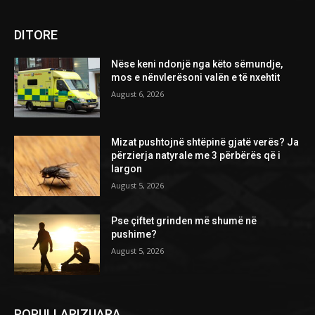
DITORE
Nëse keni ndonjë nga këto sëmundje,
mos e nënvlerësoni valën e të nxehtit
August 6, 2026
Mizat pushtojnë shtëpinë gjatë verës? Ja
përzierja natyrale me 3 përbërës që i
largon
August 5, 2026
Pse çiftet grinden më shumë në
pushime?
August 5, 2026
POPULLARIZUARA