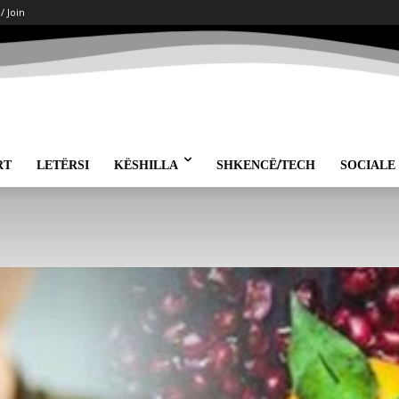
 / Join
RT
LETËRSI
KËSHILLA
SHKENCË/TECH
SOCIALE