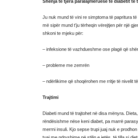
Shenja të tjera paralajmëruese të diabetit të t
Ju nuk mund të vini re simptoma të papritura të d
më sipër mund t’ju tërheqin vërejtjen për një g
shkoni te mjeku për:
– infeksione të vazhdueshme ose plagë që shë
– probleme me zemrën
– ndërlikime që shoqërohen me rritje të nivelit të
Trajtimi
Diabeti mund të trajtohet në disa mënyra. Dieta, 
rëndësishme nëse keni diabet, pa marrë parasysh l
merrni insuli. Kjo sepse trupi juaj nuk e prodhon 
tuaj me ndryshime në stilin e jetës, të tilla si d