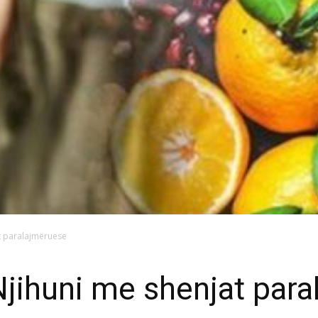
t paralajmëruese
jihuni me shenjat par