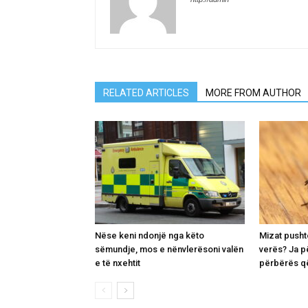
RELATED ARTICLES
MORE FROM AUTHOR
Nëse keni ndonjë nga këto
Mizat pusht
sëmundje, mos e nënvlerësoni valën
verës? Ja p
e të nxehtit
përbërës që