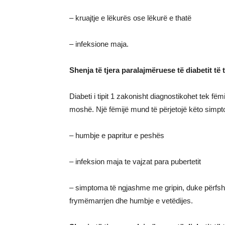
– kruajtje e lëkurës ose lëkurë e thatë
– infeksione maja.
Shenja të tjera paralajmëruese të diabetit të t
Diabeti i tipit 1 zakonisht diagnostikohet tek fëm
moshë. Një fëmijë mund të përjetojë këto simp
– humbje e papritur e peshës
– infeksion maja te vajzat para pubertetit
– simptoma të ngjashme me gripin, duke përfshi
frymëmarrjen dhe humbje e vetëdijes.