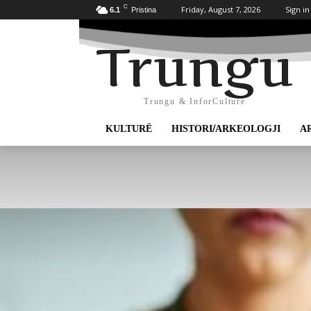
C
Friday, August 7, 2026
Sign in
6.1
Pristina
Trungu
Trungu & InforCulture
KULTURË
HISTORI/ARKEOLOGJI
A