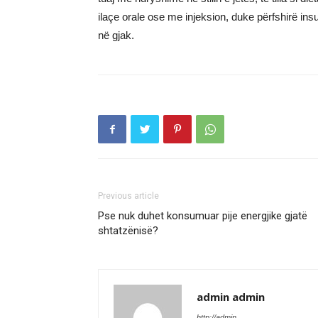
ilaçe orale ose me injeksion, duke përfshirë ins
në gjak.
Previous article
Pse nuk duhet konsumuar pije energjike gjatë
shtatzënisë?
admin admin
http://admin