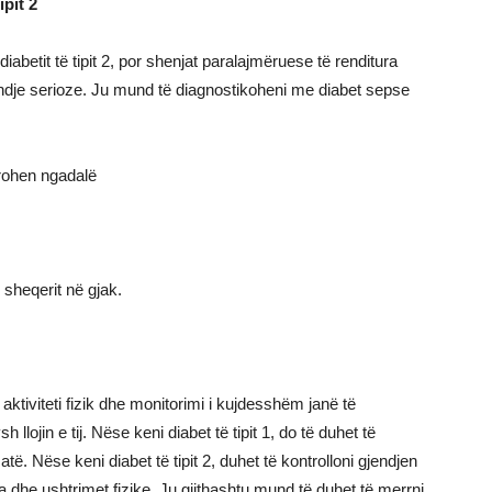
ipit 2
iabetit të tipit 2, por shenjat paralajmëruese të renditura
jendje serioze. Ju mund të diagnostikoheni me diabet sepse
rohen ngadalë
 sheqerit në gjak.
aktiviteti fizik dhe monitorimi i kujdesshëm janë të
lojin e tij. Nëse keni diabet të tipit 1, do të duhet të
atë. Nëse keni diabet të tipit 2, duhet të kontrolloni gjendjen
ieta dhe ushtrimet fizike. Ju gjithashtu mund të duhet të merrni