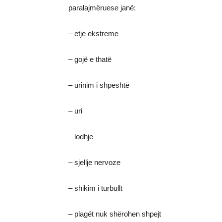
paralajmëruese janë:
– etje ekstreme
– gojë e thatë
– urinim i shpeshtë
– uri
– lodhje
– sjellje nervoze
– shikim i turbullt
– plagët nuk shërohen shpejt