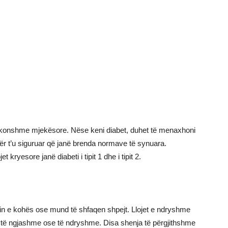
zakonshme mjekësore. Nëse keni diabet, duhet të menaxhoni
 për t’u siguruar që janë brenda normave të synuara.
et kryesore janë diabeti i tipit 1 dhe i tipit 2.
in e kohës ose mund të shfaqen shpejt. Llojet e ndryshme
 të ngjashme ose të ndryshme. Disa shenja të përgjithshme