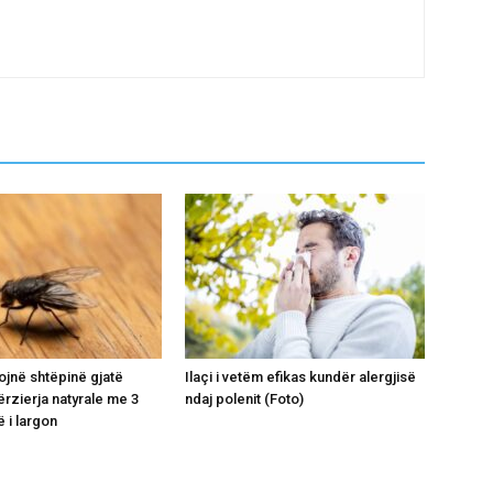
ojnë shtëpinë gjatë
Ilaçi i vetëm efikas kundër alergjisë
ërzierja natyrale me 3
ndaj polenit (Foto)
 i largon