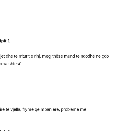
ipit 1
ijët dhe të rriturit e rinj, megjithëse mund të ndodhë në çdo
toma shtesë:
rë të vjella, frymë që mban erë, probleme me