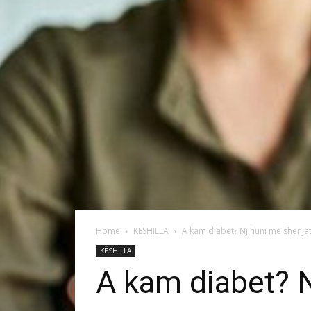
Home
KËSHILLA
A kam diabet? Njihuni me shenja
KËSHILLA
A kam diabet? N