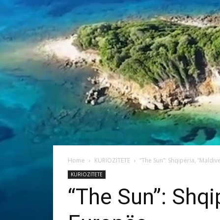
Home
KURIOZITETE
“The Sun”: Shqipëria, “Maldiv
KURIOZITETE
“The Sun”: Shqip