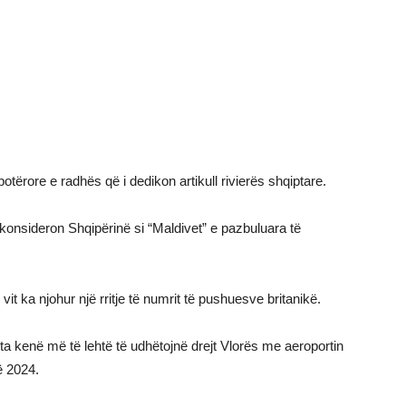
botërore e radhës që i dedikon artikull rivierës shqiptare.
konsideron Shqipërinë si “Maldivet” e pazbuluara të
t ka njohur një rritje të numrit të pushuesve britanikë.
ta kenë më të lehtë të udhëtojnë drejt Vlorës me aeroportin
ë 2024.