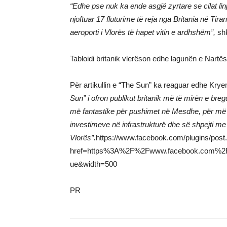
“Edhe pse nuk ka ende asgjë zyrtare se cilat lin
njoftuar 17 fluturime të reja nga Britania në Ti
aeroporti i Vlorës të hapet vitin e ardhshëm”,
shk
Tabloidi britanik vlerëson edhe lagunën e Nart
Për artikullin e “The Sun” ka reaguar edhe Kryem
Sun” i ofron publikut britanik më të mirën e bregd
më fantastike për pushimet në Mesdhe, për më 
investimeve në infrastrukturë dhe së shpejti me
Vlorës”.
https://www.facebook.com/plugins/post
href=https%3A%2F%2Fwww.facebook.com%2F
ue&width=500
PR