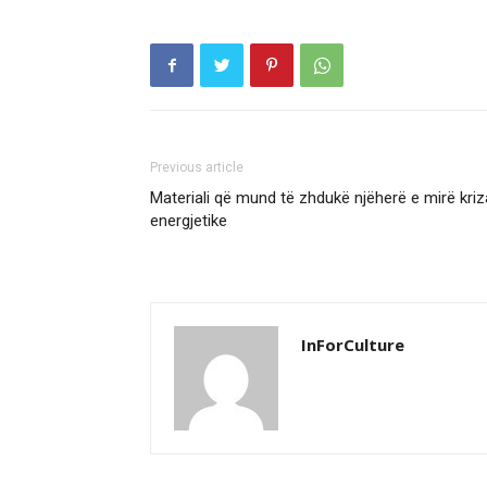
Previous article
Materiali që mund të zhdukë njëherë e mirë kriz
energjetike
InForCulture