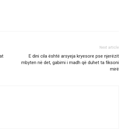
Next article
at
E dini cila është arsyeja kryesore pse njerëzit
mbyten në det, gabimi i madh që duhet ta fiksoni
mirë