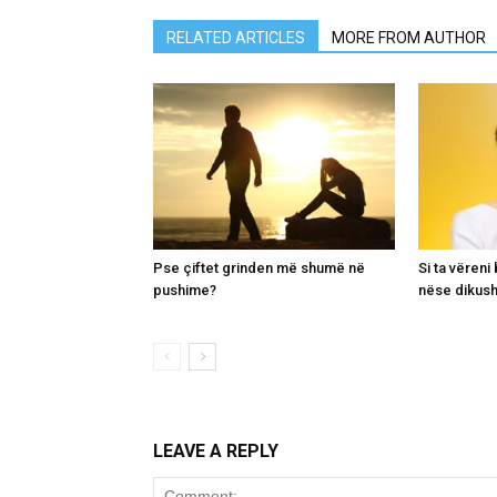
RELATED ARTICLES
MORE FROM AUTHOR
Pse çiftet grinden më shumë në
Si ta vëren
pushime?
nëse dikush
LEAVE A REPLY