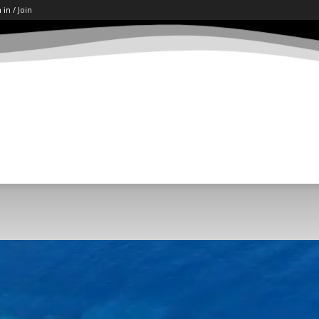
 in / Join
ART
LETËRSI
KËSHILLA
SHKENCË/TECH
SOCI