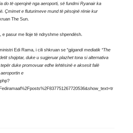
ja do të operojnë nga aeroporti, së fundmi Ryanair ka
ranë. Çmimet e fluturimeve mund të pësojnë rënie kur
ruan The Sun.
ës, e pasur me lloje të ndryshme shpendësh.
inistri Edi Rama, i cili shkruan se “
gjigandi mediatik “The
etit shqiptar, duke u sugjeruar plazhet tona si alternativa
tepër duke promovuar edhe lehtësinë e aksesit falë
 aeroportin e
.php?
ediramaal%2Fposts%2F837751267720536&show_text=tr