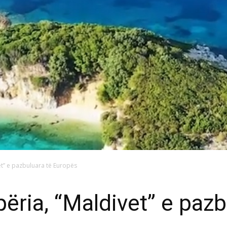
et” e pazbuluara të Europës
ëria, “Maldivet” e pazb