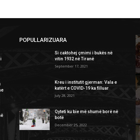
POPULLARIZUARA
Si caktohej çmimi i bukës në
i
vitin 1932 në Tiranë
September 17, 2021
Kreu i institutit gjerman: Vala e
ë
katërt e COVID-19 ka filluar
me
July 28, 2021
Qyteti ku bie më shumë borë në
në
botë
December 25, 2022