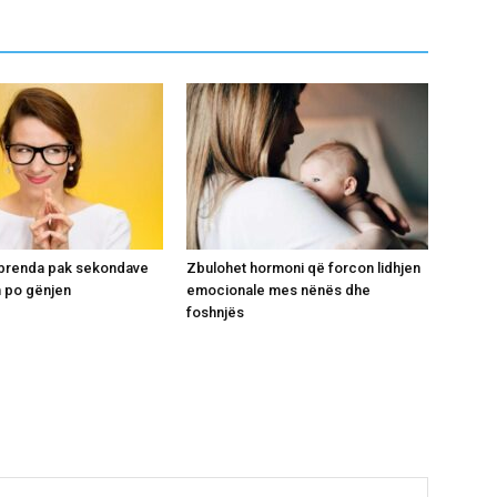
i brenda pak sekondave
Zbulohet hormoni që forcon lidhjen
 po gënjen
emocionale mes nënës dhe
foshnjës