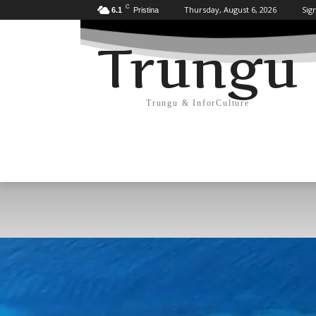
C
Thursday, August 6, 2026
Sign
6.1
Pristina
Trungu
Trungu & InforCulture
KULTURË
HISTORI/ARKEOLOGJI