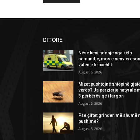
DITORE
Nëse keni ndonjë nga këto
sëmundje, mos e nënvlerëson
valën e të nxehtit
August 6, 2026
Mizat pushtojnë shtëpinë gjat
verës? Ja përzierja natyrale 
3 përbërës që i largon
August 5, 2026
Pse çiftet grinden më shumë 
pushime?
August 5, 2026