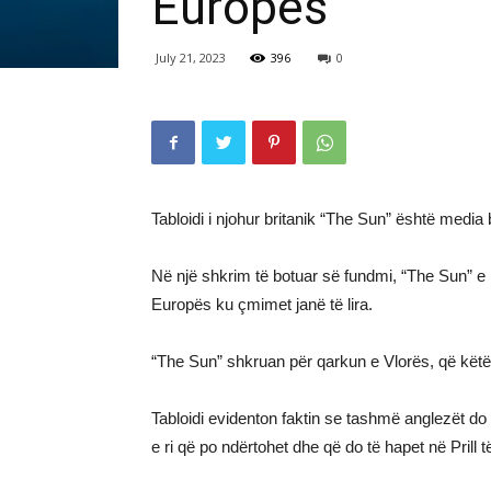
Europës
July 21, 2023
396
0
Tabloidi i njohur britanik “The Sun” është media 
Në një shkrim të botuar së fundmi, “The Sun” e 
Europës ku çmimet janë të lira.
“The Sun” shkruan për qarkun e Vlorës, që këtë vi
Tabloidi evidenton faktin se tashmë anglezët do 
e ri që po ndërtohet dhe që do të hapet në Prill t