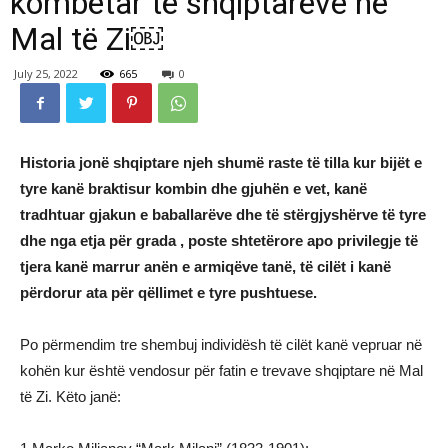
kombëtar të shqiptarëve në
Mal të Zi￼
July 25, 2022
665
0
Historia jonë shqiptare njeh shumë raste të tilla kur bijët e
tyre kanë braktisur kombin dhe gjuhën e vet, kanë
tradhtuar gjakun e baballarëve dhe të stërgjyshërve të tyre
dhe nga etja për grada , poste shtetërore apo privilegje të
tjera kanë marrur anën e armiqëve tanë, të cilët i kanë
përdorur ata për qëllimet e tyre pushtuese.
Po përmendim tre shembuj individësh të cilët kanë vepruar në
kohën kur është vendosur për fatin e trevave shqiptare në Mal
të Zi. Këto janë: