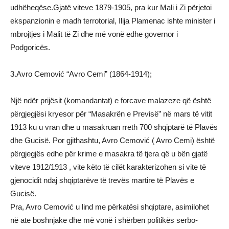
udhëheqëse.Gjatë viteve 1879-1905, pra kur Mali i Zi përjetoi
ekspanzionin e madh terrotorial, Ilija Plamenac ishte minister i
mbrojtjes i Malit të Zi dhe më vonë edhe governor i
Podgoricës.
3.Avro Cemović “Avro Cemi” (1864-1914);
Një ndër prijësit (komandantat) e forcave malazeze që është
përgjegjësi kryesor për “Masakrën e Previsë” në mars të vitit
1913 ku u vran dhe u masakruan rreth 700 shqiptarë të Plavës
dhe Gucisë. Por gjithashtu, Avro Cemović ( Avro Cemi) është
përgjegjës edhe për krime e masakra të tjera që u bën gjatë
viteve 1912/1913 , vite këto të cilët karakterizohen si vite të
gjenocidit ndaj shqiptarëve të trevës martire të Plavës e
Gucisë.
Pra, Avro Cemović u lind me përkatësi shqiptare, asimilohet
në ate boshnjake dhe më vonë i shërben politikës serbo-