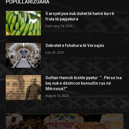
POPULLARIZUARA
5 arsyet pse nuk duhet të hamë kurrë
fruta të papjekura
February 14, 2023
Sekretet e fshehura të Versajës
July 29, 2023
Sulltan Hamidi kishte pyetur: “..Përse Isa
bej nuk e dëshiron konsullin rus në
Mitrovicë?”
August 13, 2023