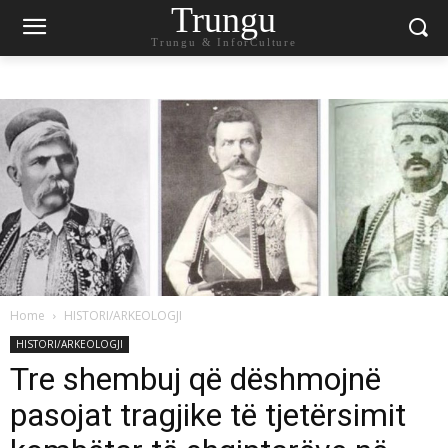
Trungu
Trungu & InforCulture
Home
HISTORI/ARKEOLOGJI
HISTORI/ARKEOLOGJI
Tre shembuj që dëshmojnë
pasojat tragjike të tjetërsimit