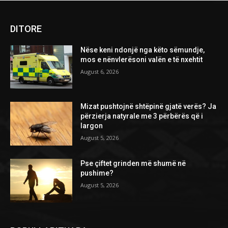
DITORE
Nëse keni ndonjë nga këto sëmundje,
mos e nënvlerësoni valën e të nxehtit
August 6, 2026
Mizat pushtojnë shtëpinë gjatë verës? Ja
përzierja natyrale me 3 përbërës që i
largon
August 5, 2026
Pse çiftet grinden më shumë në
pushime?
August 5, 2026