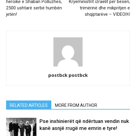
heroike e Shaban Polluzhës,
Kryeministrit izraelit për besën,
2500 ushtarë serbë humbën
trimërinë dhe mikpritjen e
jetën!
shqiptarëve – VIDEO￼
postbck postbck
RELATED ARTICLES
MORE FROM AUTHOR
Pse inxhinierët që ndërtuan vendin nuk
kanë asnjë rrugë me emrin e tyre!