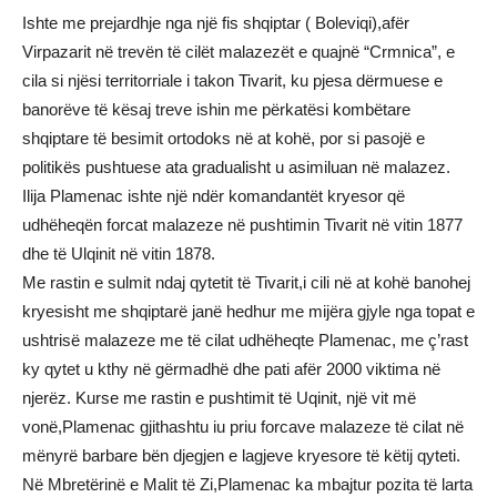
Ishte me prejardhje nga një fis shqiptar ( Boleviqi),afër
Virpazarit në trevën të cilët malazezët e quajnë “Crmnica”, e
cila si njësi territorriale i takon Tivarit, ku pjesa dërmuese e
banorëve të kësaj treve ishin me përkatësi kombëtare
shqiptare të besimit ortodoks në at kohë, por si pasojë e
politikës pushtuese ata gradualisht u asimiluan në malazez.
Ilija Plamenac ishte një ndër komandantët kryesor që
udhëheqën forcat malazeze në pushtimin Tivarit në vitin 1877
dhe të Ulqinit në vitin 1878.
Me rastin e sulmit ndaj qytetit të Tivarit,i cili në at kohë banohej
kryesisht me shqiptarë janë hedhur me mijëra gjyle nga topat e
ushtrisë malazeze me të cilat udhëheqte Plamenac, me ç’rast
ky qytet u kthy në gërmadhë dhe pati afër 2000 viktima në
njerëz. Kurse me rastin e pushtimit të Uqinit, një vit më
vonë,Plamenac gjithashtu iu priu forcave malazeze të cilat në
mënyrë barbare bën djegjen e lagjeve kryesore të këtij qyteti.
Në Mbretërinë e Malit të Zi,Plamenac ka mbajtur pozita të larta