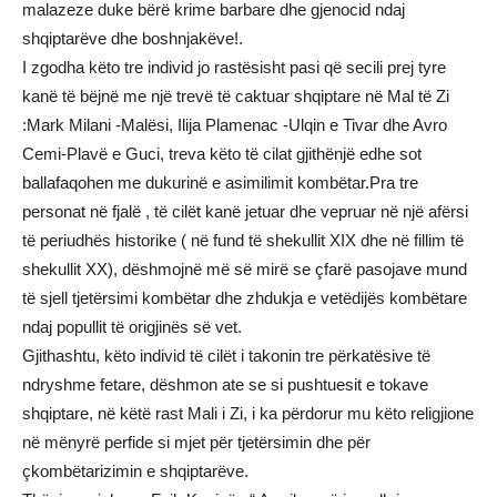
malazeze duke bërë krime barbare dhe gjenocid ndaj
shqiptarëve dhe boshnjakëve!.
I zgodha këto tre individ jo rastësisht pasi që secili prej tyre
kanë të bëjnë me një trevë të caktuar shqiptare në Mal të Zi
:Mark Milani -Malësi, Ilija Plamenac -Ulqin e Tivar dhe Avro
Cemi-Plavë e Guci, treva këto të cilat gjithënjë edhe sot
ballafaqohen me dukurinë e asimilimit kombëtar.Pra tre
personat në fjalë , të cilët kanë jetuar dhe vepruar në një afërsi
të periudhës historike ( në fund të shekullit XIX dhe në fillim të
shekullit XX), dëshmojnë më së mirë se çfarë pasojave mund
të sjell tjetërsimi kombëtar dhe zhdukja e vetëdijës kombëtare
ndaj popullit të origjinës së vet.
Gjithashtu, këto individ të cilët i takonin tre përkatësive të
ndryshme fetare, dëshmon ate se si pushtuesit e tokave
shqiptare, në këtë rast Mali i Zi, i ka përdorur mu këto religjione
në mënyrë perfide si mjet për tjetërsimin dhe për
çkombëtarizimin e shqiptarëve.