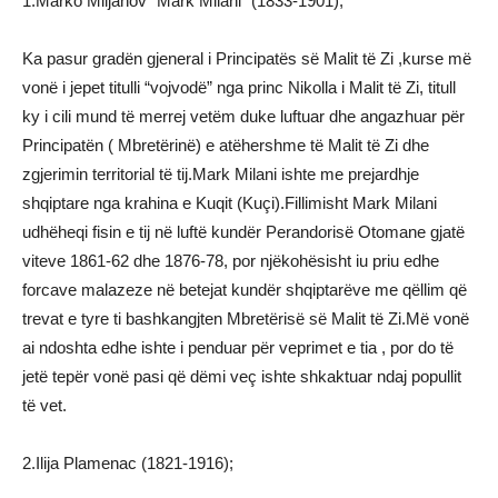
1.Marko Miljanov “Mark Milani” (1833-1901);
Ka pasur gradën gjeneral i Principatës së Malit të Zi ,kurse më
vonë i jepet titulli “vojvodë” nga princ Nikolla i Malit të Zi, titull
ky i cili mund të merrej vetëm duke luftuar dhe angazhuar për
Principatën ( Mbretërinë) e atëhershme të Malit të Zi dhe
zgjerimin territorial të tij.Mark Milani ishte me prejardhje
shqiptare nga krahina e Kuqit (Kuçi).Fillimisht Mark Milani
udhëheqi fisin e tij në luftë kundër Perandorisë Otomane gjatë
viteve 1861-62 dhe 1876-78, por njëkohësisht iu priu edhe
forcave malazeze në betejat kundër shqiptarëve me qëllim që
trevat e tyre ti bashkangjten Mbretërisë së Malit të Zi.Më vonë
ai ndoshta edhe ishte i penduar për veprimet e tia , por do të
jetë tepër vonë pasi që dëmi veç ishte shkaktuar ndaj popullit
të vet.
2.Ilija Plamenac (1821-1916);