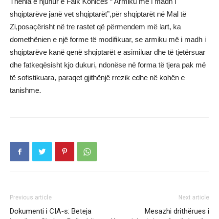
Thënia e njuhur e Faik Konicës “ Armiku më i madh i
shqiptarëve janë vet shqiptarët”,për shqiptarët në Mal të
Zi,posaçërisht në tre rastet që përmendem më lart, ka
domethënien e një forme të modifikuar, se armiku më i madh i
shqiptarëve kanë qenë shqiptarët e asimiluar dhe të tjetërsuar
dhe fatkeqësisht kjo dukuri, ndonëse në forma të tjera pak më
të sofistikuara, paraqet gjithënjë rrezik edhe në kohën e
tanishme.
Previous article
Next article
Dokumenti i CIA-s: Beteja
Mesazhi drithërues i