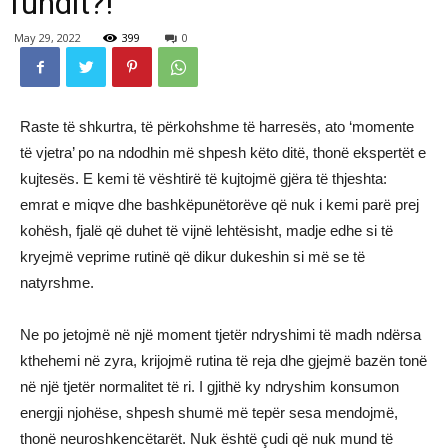
fundit?!
May 29, 2022
399
0
Raste të shkurtra, të përkohshme të harresës, ato ‘momente
të vjetra’ po na ndodhin më shpesh këto ditë, thonë ekspertët e
kujtesës. E kemi të vështirë të kujtojmë gjëra të thjeshta:
emrat e miqve dhe bashkëpunëtorëve që nuk i kemi parë prej
kohësh, fjalë që duhet të vijnë lehtësisht, madje edhe si të
kryejmë veprime rutinë që dikur dukeshin si më se të
natyrshme.
Ne po jetojmë në një moment tjetër ndryshimi të madh ndërsa
kthehemi në zyra, krijojmë rutina të reja dhe gjejmë bazën tonë
në një tjetër normalitet të ri. I gjithë ky ndryshim konsumon
energji njohëse, shpesh shumë më tepër sesa mendojmë,
thonë neuroshkencëtarët. Nuk është çudi që nuk mund të