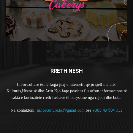
RRETH NESH
InForCulture është faqja juaj e internetit që ju sjell më afër
Kulturës,Historisë dhe Artit.Kjo faqe poashtu i`u ofron informacione të
sakta e kuriozitete rreth fushave të ndryshme nga rajoni dhe bota.
Na kontaktoni:
in.forculture.ks@gmail.com
ose
+383 49 584 011