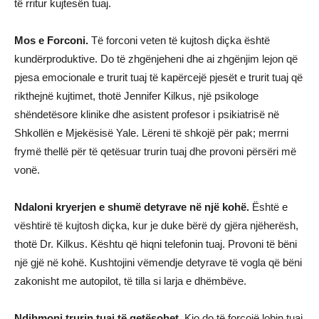
të rritur kujtesën tuaj.
Mos e Forconi.
Të forconi veten të kujtosh diçka është
kundërproduktive. Do të zhgënjeheni dhe ai zhgënjim lejon që
pjesa emocionale e trurit tuaj të kapërcejë pjesët e trurit tuaj që
rikthejnë kujtimet, thotë Jennifer Kilkus, një psikologe
shëndetësore klinike dhe asistent profesor i psikiatrisë në
Shkollën e Mjekësisë Yale. Lëreni të shkojë për pak; merrni
frymë thellë për të qetësuar trurin tuaj dhe provoni përsëri më
vonë.
Ndaloni kryerjen e shumë detyrave në një kohë.
Është e
vështirë të kujtosh diçka, kur je duke bërë dy gjëra njëherësh,
thotë Dr. Kilkus. Kështu që hiqni telefonin tuaj. Provoni të bëni
një gjë në kohë. Kushtojini vëmendje detyrave të vogla që bëni
zakonisht me autopilot, të tilla si larja e dhëmbëve.
Ndihmoni trurin tuaj të qetësohet
. Kjo do të forcojë lobin tuaj