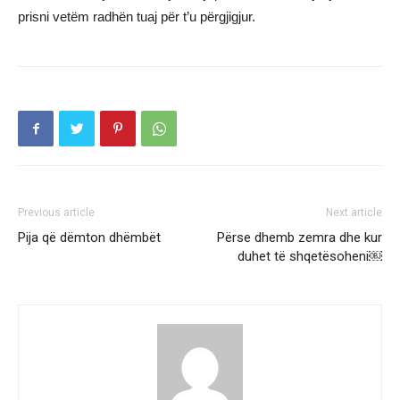
prisni vetëm radhën tuaj për t’u përgjigjur.
Previous article
Next article
Pija që dëmton dhëmbët
Përse dhemb zemra dhe kur
duhet të shqetësoheni￼