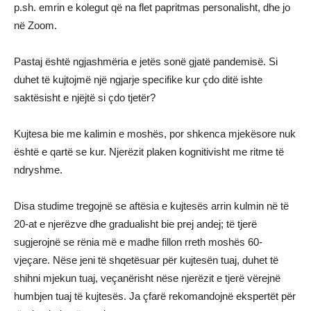
p.sh. emrin e kolegut që na flet papritmas personalisht, dhe jo
në Zoom.
Pastaj është ngjashmëria e jetës sonë gjatë pandemisë. Si
duhet të kujtojmë një ngjarje specifike kur çdo ditë ishte
saktësisht e njëjtë si çdo tjetër?
Kujtesa bie me kalimin e moshës, por shkenca mjekësore nuk
është e qartë se kur. Njerëzit plaken kognitivisht me ritme të
ndryshme.
Disa studime tregojnë se aftësia e kujtesës arrin kulmin në të
20-at e njerëzve dhe gradualisht bie prej andej; të tjerë
sugjerojnë se rënia më e madhe fillon rreth moshës 60-
vjeçare. Nëse jeni të shqetësuar për kujtesën tuaj, duhet të
shihni mjekun tuaj, veçanërisht nëse njerëzit e tjerë vërejnë
humbjen tuaj të kujtesës. Ja çfarë rekomandojnë ekspertët për