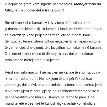
kujtojmë se çfarë kemi ngrënë për mëngjes.
Mendjet tona po
luftojnë me momentet e tranzicionit.
Stresi kronik dhe kumulativ i dy viteve të fundit ka bërë
gjithashtu ndikimin e tij. Hulumtimi i fundit mbi këtë temë tregon
se njerëzit që kanë përjetuar strese jete së fundmi kanë
dëmtuar kujtesën. Stresi ndikon negativisht në hapësirën tonë
të vëmendjes dhe gjumit, të cilat gjithashtu ndikojnë në kujtesë.
Dhe stresi kronik mund të dëmtojë trurin, duke shkaktuar
probleme të mëtejshme të kujtesës.
Vërshimi i informacionit që na vjen në kanale të shumta po na
‘zhurmon’ edhe trurin. Ne nuk jemi të aftë për t’i kushtuar
vëmendje, duke lëvizur vazhdimisht telefonat tanë ndërsa jemi
duke bërë gjëra të tjera, gjë që neuroshkencëtarët thonë se e
bën të vështirë kodimin e kujtimeve në radhë të parë. Dhe
mund të jetë e vështirë të kujtosh diçka jashtë kontekstit, si