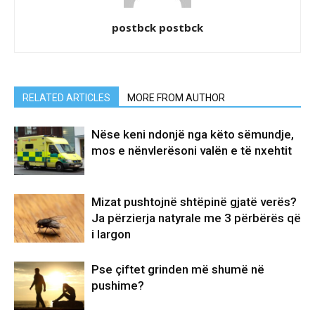
postbck postbck
RELATED ARTICLES
MORE FROM AUTHOR
Nëse keni ndonjë nga këto sëmundje,
mos e nënvlerësoni valën e të nxehtit
Mizat pushtojnë shtëpinë gjatë verës?
Ja përzierja natyrale me 3 përbërës që
i largon
Pse çiftet grinden më shumë në
pushime?