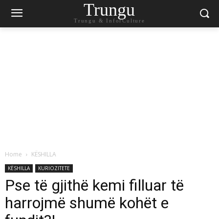
Trungu
Trungu & InforCulture
Home
KËSHILLA
KËSHILLA
KURIOZITETE
Pse të gjithë kemi filluar të
harrojmë shumë kohët e