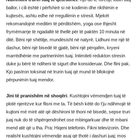
ballor, i cili është i përfshirë si në kodimin dhe rikthimin e
kujtesës, ashtu edhe në rregullimin e stresit. Mjekët
rekomandojnë meditim të përditshëm, yoga ose thjesht
frymëmarrje të ngadaltë të thellë për të paktën 10 minuta në
ditë. Bëni një shëtitje, mundësisht në natyrë. Lidhuni me një të
dashur, bëni një bisedë të gjatë, bëni një përqafim, kryeni
marrëdhënie me partnerin/en tuaj. Intimiteti redukton stresin
duke ju bërë të ndiheni të sigurt dhe konsideruar. Dhe flini pak.
Kjo pastron toksinat në trurin tuaj që mund të bllokojnë
përpunimin tuaj mendor.
Jini të pranishëm në shoqëri
. Kushtojini vëmendjen tuaj të
plotë njerëzve kur flisni me ta. Të bësh këtë do t’ju ndihmojë të
kujtoni më mirë atë që dëshironi të thoni në bisedë, sepse truri
juaj nuk do të shpërqendrohet ose mbingarkuar dhe të mbani
mend atë që u tha. Pra: Hiqeni telefonin. Fikni televizorin. Dhe
realisht kushtojini vëmendje asaj që thotë i dashuri juaj; mos