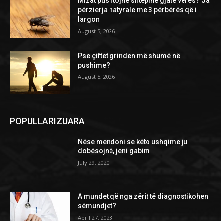
Mizat pushtojnë shtëpinë gjatë verës? Ja
përzierja natyrale me 3 përbërës që i
largon
August 5, 2026
Pse çiftet grinden më shumë në
pushime?
August 5, 2026
POPULLARIZUARA
Nëse mendoni se këto ushqime ju
dobësojnë, jeni gabim
July 29, 2020
A mundet që nga zërit të diagnostikohen
sëmundjet?
April 27, 2023