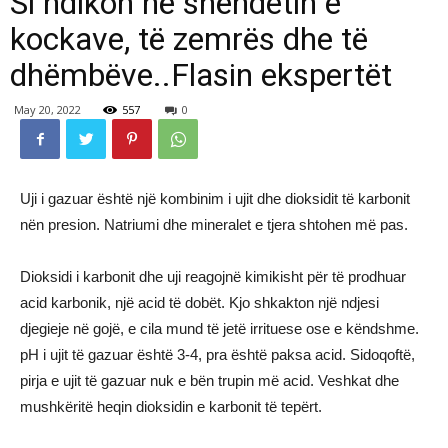
Si ndikon në shëndetin e
kockave, të zemrës dhe të
dhëmbëve..Flasin ekspertët
May 20, 2022
557
0
Uji i gazuar është një kombinim i ujit dhe dioksidit të karbonit
nën presion. Natriumi dhe mineralet e tjera shtohen më pas.
Dioksidi i karbonit dhe uji reagojnë kimikisht për të prodhuar
acid karbonik, një acid të dobët. Kjo shkakton një ndjesi
djegieje në gojë, e cila mund të jetë irrituese ose e këndshme.
pH i ujit të gazuar është 3-4, pra është paksa acid. Sidoqoftë,
pirja e ujit të gazuar nuk e bën trupin më acid. Veshkat dhe
mushkëritë heqin dioksidin e karbonit të tepërt.