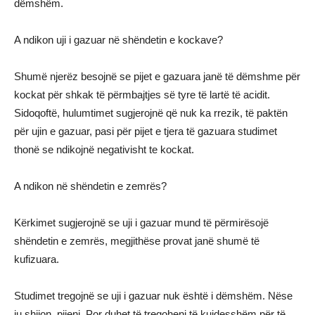
dëmshëm.
A ndikon uji i gazuar në shëndetin e kockave?
Shumë njerëz besojnë se pijet e gazuara janë të dëmshme për
kockat për shkak të përmbajtjes së tyre të lartë të acidit.
Sidoqoftë, hulumtimet sugjerojnë që nuk ka rrezik, të paktën
për ujin e gazuar, pasi për pijet e tjera të gazuara studimet
thonë se ndikojnë negativisht te kockat.
A ndikon në shëndetin e zemrës?
Kërkimet sugjerojnë se uji i gazuar mund të përmirësojë
shëndetin e zemrës, megjithëse provat janë shumë të
kufizuara.
Studimet tregojnë se uji i gazuar nuk është i dëmshëm. Nëse
ju shijon, pijeni. Por duhet të tregoheni të kujdesshëm për të