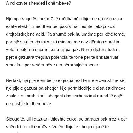
A ndikon te shëndeti i dhëmbëve?
Një nga shqetësimet më të mëdha në lidhje me ujin e gazuar
është efekti i tij në dhëmbë, pasi smalti është i ekspozuar
drejtpërdrejt në acid. Ka shumë pak hulumtime për këtë temë,
por një studim zbuloi se uji mineral me gaz dëmton smaltin
vetëm pak më shumë sesa uji pa gaz. Në një tjetër studim,
pijet e gazuara treguan potencial të fortë për të shkatërruar
smaltin – por vetëm nëse ato përmbajnë sheqer.
Në fakt, një pije e ëmbël jo e gazuar është më e dëmshme se
një pije e gazuar pa sheqer. Një përmbledhje e disa studimeve
zbuloi se kombinimi i sheqerit dhe karbonizimit mund të çojë
në prishje të dhëmbëve.
Sidoqoftë, uji i gazuar i thjeshtë duket se paraqet pak rrezik për
shëndetin e dhëmbëve. Vetëm llojet e sheqerit janë të