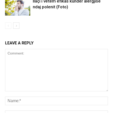
Ilaçi i vetëm efikas kundër alergjisë
ndaj polenit (Foto)
LEAVE A REPLY