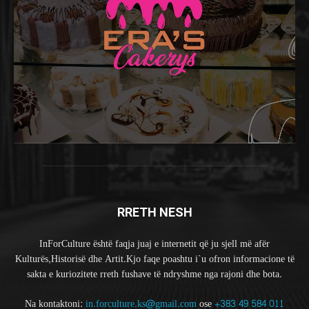
RRETH NESH
InForCulture është faqja juaj e internetit që ju sjell më afër
Kulturës,Historisë dhe Artit.Kjo faqe poashtu i`u ofron informacione të
sakta e kuriozitete rreth fushave të ndryshme nga rajoni dhe bota.
Na kontaktoni:
in.forculture.ks@gmail.com
ose
+383 49 584 011