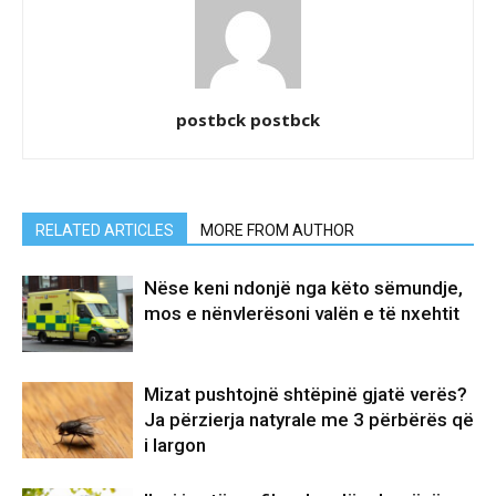
postbck postbck
RELATED ARTICLES
MORE FROM AUTHOR
Nëse keni ndonjë nga këto sëmundje,
mos e nënvlerësoni valën e të nxehtit
Mizat pushtojnë shtëpinë gjatë verës?
Ja përzierja natyrale me 3 përbërës që
i largon