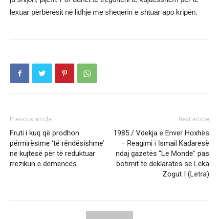
lexuar përbërësit në lidhje me sheqerin e shtuar apo kripën.
Previous article
Next article
Fruti i kuq që prodhon
1985 / Vdekja e Enver Hoxhës
përmirësime ‘të rëndësishme’
– Reagimi i Ismail Kadaresë
në kujtesë për të reduktuar
ndaj gazetës “Le Monde” pas
rrezikun e demencës
botimit të deklaratës së Leka
Zogut I (Letra)