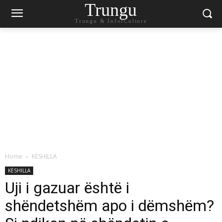
Trungu
Trungu & InforCulture
Home
KËSHILLA
KËSHILLA
Uji i gazuar është i
shëndetshëm apo i dëmshëm?