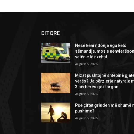
DITORE
Nëse keni ndonjë nga këto
sëmundje, mos e nënvlerëson
valën e të nxehtit
August 6, 2026
Mizat pushtojnë shtëpinë gjat
verës? Ja përzierja natyrale 
3 përbërës që i largon
August 5, 2026
Pse çiftet grinden më shumë 
pushime?
August 5, 2026