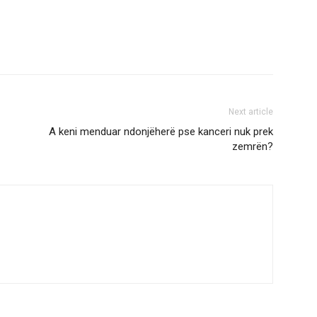
Next article
A keni menduar ndonjëherë pse kanceri nuk prek
zemrën?