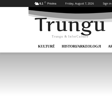
C
Friday, August 7, 2026
Sign in
6.1
Pristina
Trungu
Trungu & InforCulture
KULTURË
HISTORI/ARKEOLOGJI
A