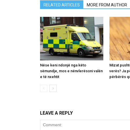
RELATED ARTICLES
MORE FROM AUTHOR
Nëse keni ndonjë nga këto
Mizat pusht
sëmundje, mos e nënvlerësoni valën
verës? Ja p
e të nxehtit
përbërës që
LEAVE A REPLY