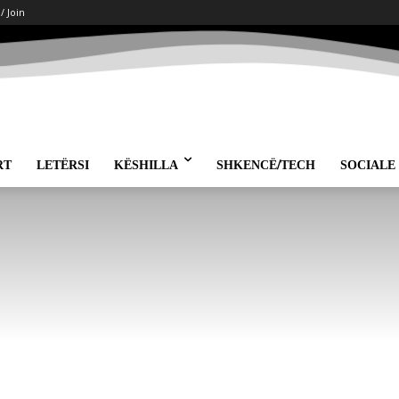
 / Join
RT
LETËRSI
KËSHILLA
SHKENCË/TECH
SOCIALE