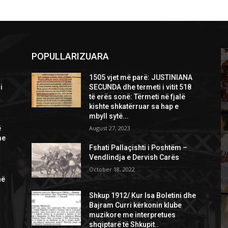
POPULLARIZUARA
1505 vjet më parë: JUSTINIANA
i
SECUNDA dhe termeti i vitit 518
të erës sonë: Tërmeti në fjalë
kishte shkatërruar sa hap e
mbyll sytë...
ë
August 27, 2023
me
Fshati Pallaçishti i Poshtëm –
Vendlindja e Dervish Carës
October 18, 2022
në
Shkup 1912/ Kur Isa Boletini dhe
Bajram Curri kërkonin klube
muzikore me interpretues
shqiptarë të Shkupit..