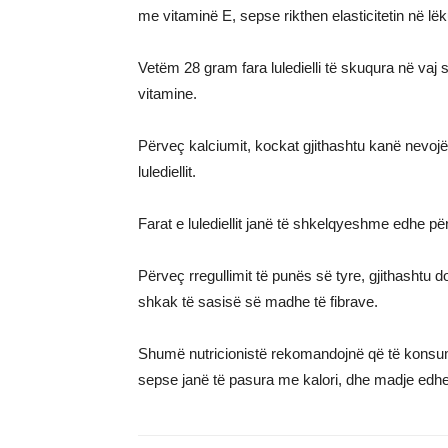
me vitaminë E, sepse rikthen elasticitetin në l
Vetëm 28 gram fara luledielli të skuqura në vaj
vitamine.
Përveç kalciumit, kockat gjithashtu kanë nevoj
lulediellit.
Farat e lulediellit janë të shkelqyeshme edhe pë
Përveç rregullimit të punës së tyre, gjithashtu
shkak të sasisë së madhe të fibrave.
Shumë nutricionistë rekomandojnë që të konsumoh
sepse janë të pasura me kalori, dhe madje edhe k