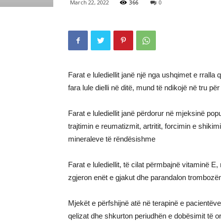
March 22, 2022
366
0
Farat e lulediellit janë një nga ushqimet e rralla
fara lule dielli në ditë, mund të ndikojë në tru për
Farat e lulediellit janë përdorur në mjeksinë po
trajtimin e reumatizmit, artritit, forcimin e shik
mineraleve të rëndësishme
Farat e lulediellit, të cilat përmbajnë vitaminë E
zgjeron enët e gjakut dhe parandalon trombozën 
Mjekët e përfshijnë atë në terapinë e pacientë
qelizat dhe shkurton periudhën e dobësimit të 