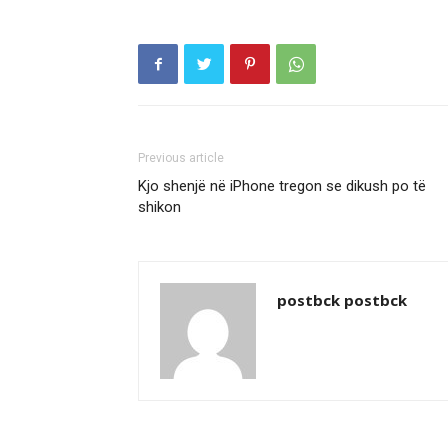
Previous article
Kjo shenjë në iPhone tregon se dikush po të
shikon
postbck postbck