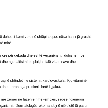
 që duhet t’i kemi vete në shtëpi, sepse nëse hani një grusht
 të mirë.
pullore për dekada dhe është veçanërisht i dobishëm për
imit dhe ngadalësimin e plakjes falë vitaminave dhe
, ruajnë shëndetin e sistemit kardiovaskular. Kjo vitaminë
dhe mbron nga presioni i lartë i gjakut.
ve me zemër në fazën e rimëkëmbjes, sepse rigjeneron
organizmit. Dermatologët rekomandojnë një dietë të pasur