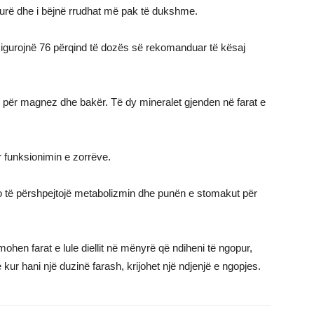
ëkurë dhe i bëjnë rrudhat më pak të dukshme.
 sigurojnë 76 përqind të dozës së rekomanduar të kësaj
ë për magnez dhe bakër. Të dy mineralet gjenden në farat e
r funksionimin e zorrëve.
 do të përshpejtojë metabolizmin dhe punën e stomakut për
en farat e lule diellit në mënyrë që ndiheni të ngopur,
ur hani një duzinë farash, krijohet një ndjenjë e ngopjes.