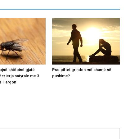
ojnë shtëpinë gjatë
Pse çiftet grinden më shumë në
ërzierja natyrale me 3
pushime?
 i largon