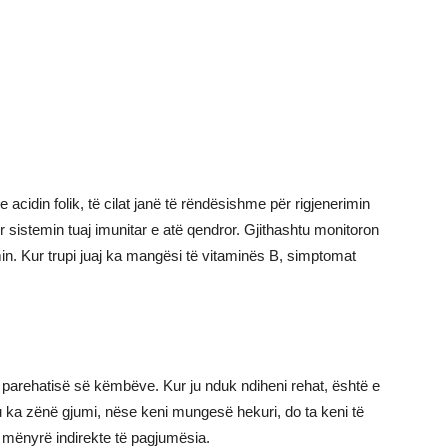
e acidin folik, të cilat janë të rëndësishme për rigjenerimin
 sistemin tuaj imunitar e atë qendror. Gjithashtu monitoron
n. Kur trupi juaj ka mangësi të vitaminës B, simptomat
arehatisë së këmbëve. Kur ju nduk ndiheni rehat, është e
iu ka zënë gjumi, nëse keni mungesë hekuri, do ta keni të
në mënyrë indirekte të pagjumësia.