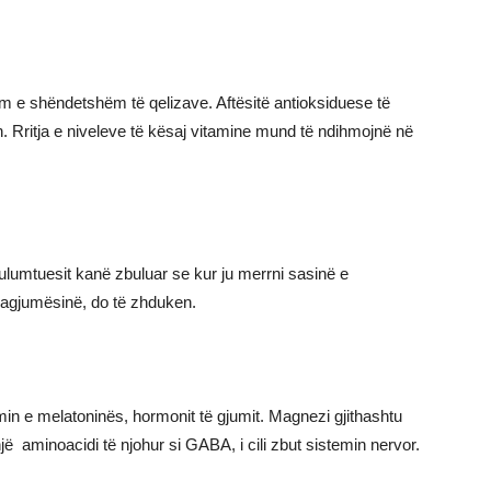
m e shëndetshëm të qelizave. Aftësitë antioksiduese të
 Rritja e niveleve të kësaj vitamine mund të ndihmojnë në
ulumtuesit kanë zbuluar se kur ju merrni sasinë e
pagjumësinë, do të zhduken.
in e melatoninës, hormonit të gjumit. Magnezi gjithashtu
ë aminoacidi të njohur si GABA, i cili zbut sistemin nervor.