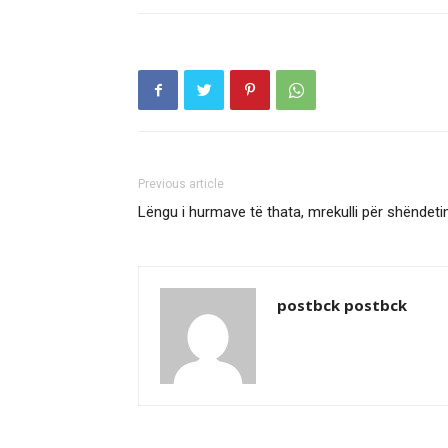
Previous article
Lëngu i hurmave të thata, mrekulli për shëndeti
postbck postbck