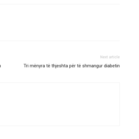
Next article
n
Tri mënyra të thjeshta për të shmangur diabetin