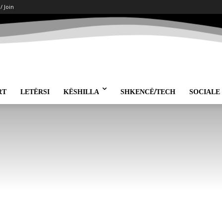
 / Join
RT
LETËRSI
KËSHILLA
SHKENCË/TECH
SOCIALE