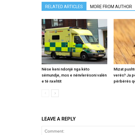
RELATED ARTICLES
MORE FROM AUTHOR
Nëse keni ndonjë nga këto
Mizat pusht
sëmundje, mos e nënvlerësoni valën
verës? Ja p
e të nxehtit
përbërës që
LEAVE A REPLY