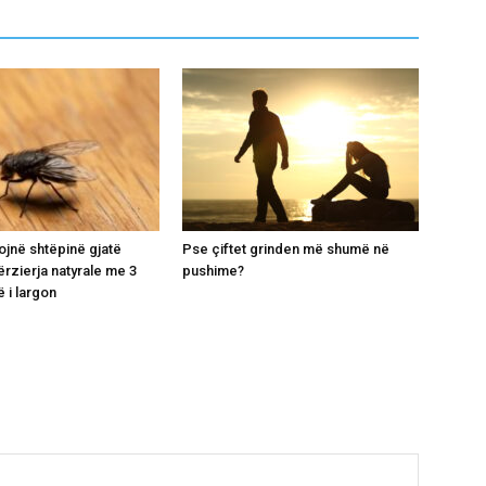
ojnë shtëpinë gjatë
Pse çiftet grinden më shumë në
ërzierja natyrale me 3
pushime?
 i largon