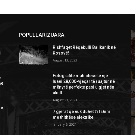
POPULLARIZUARA
Rishfaqet Rëqebulli Ballkanik në
i
Kosovë!
August 13, 2023
Fotografitë mahnitëse të një
ë
luani 28,000-vjeçar të ruajtur në
me
mënyrë perfekte pasi u gjet nën
akull
August 23, 2021
në
7 gjërat që nuk duhet t’i fshini
me thithëse elektrike
January 5, 2021