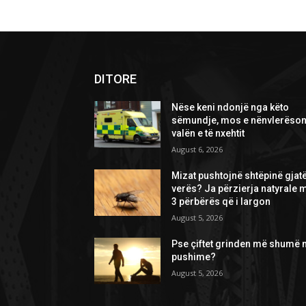
DITORE
Nëse keni ndonjë nga këto
sëmundje, mos e nënvlerëson
valën e të nxehtit
August 6, 2026
Mizat pushtojnë shtëpinë gjat
verës? Ja përzierja natyrale 
3 përbërës që i largon
August 5, 2026
Pse çiftet grinden më shumë 
pushime?
August 5, 2026