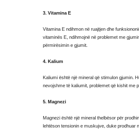
3. Vitamina E
Vitamina E ndihmon në ruajtjen dhe funksiononi
vitaminës E, ndihmojnë në problemet me gjumin.
përmirësimin e gjumit.
4. Kalium
Kaliumi është një mineral që stimulon gjumin. H
nevojshme të kaliumit, problemet që kishit me 
5. Magnezi
Magnezi është një mineral thelbësor për prodhim
lehtëson tensionin e muskujve, duke prodhuar nj