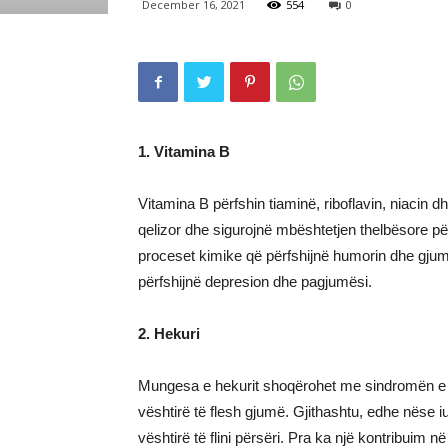
December 16, 2021
554
0
1. Vitamina B
Vitamina B përfshin tiaminë, riboflavin, niacin dh
qelizor dhe sigurojnë mbështetjen thelbësore për
proceset kimike që përfshijnë humorin dhe gjumi
përfshijnë depresion dhe pagjumësi.
2. Hekuri
Mungesa e hekurit shoqërohet me sindromën e p
vështirë të flesh gjumë. Gjithashtu, edhe nëse 
vështirë të flini përsëri. Pra ka një kontribuim 