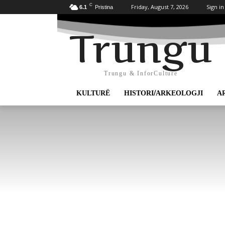
C
Friday, August 7, 2026
Sign in
6.1
Pristina
Trungu
Trungu & InforCulture
KULTURË
HISTORI/ARKEOLOGJI
A