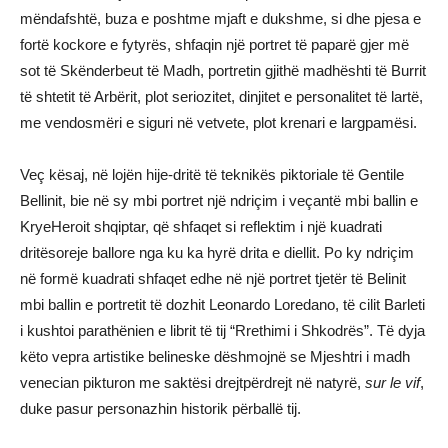
mëndafshtë, buza e poshtme mjaft e dukshme, si dhe pjesa e
fortë kockore e fytyrës, shfaqin një portret të paparë gjer më
sot të Skënderbeut të Madh, portretin gjithë madhështi të Burrit
të shtetit të Arbërit, plot seriozitet, dinjitet e personalitet të lartë,
me vendosmëri e siguri në vetvete, plot krenari e largpamësi.
Veç kësaj, në lojën hije-dritë të teknikës piktoriale të Gentile
Bellinit, bie në sy mbi portret një ndriçim i veçantë mbi ballin e
KryeHeroit shqiptar, që shfaqet si reflektim i një kuadrati
dritësoreje ballore nga ku ka hyrë drita e diellit. Po ky ndriçim
në formë kuadrati shfaqet edhe në një portret tjetër të Belinit
mbi ballin e portretit të dozhit Leonardo Loredano, të cilit Barleti
i kushtoi parathënien e librit të tij “Rrethimi i Shkodrës”. Të dyja
këto vepra artistike belineske dëshmojnë se Mjeshtri i madh
venecian pikturon me saktësi drejtpërdrejt në natyrë,
sur le vif
,
duke pasur personazhin historik përballë tij.