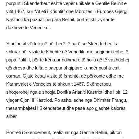
purpurt i Skënderbeut është vepër unikale e Gentile Belinit e
vitit 1467, kur “Atleti i Krishtit” dhe Mbrojtësi i Europës Gjergj
Kastrioti ka pozuar përpara Belinit, portretistit zyrtar të
dozhëve të Venedikut.
Studiuesit vërtetojnë për herë të parë se Skënderbeu ka
shkuar për vizitë të fshehtë në Venedik, me sugjerim edhe të
papa Palit II, për të kërkuar ndihma e të holla që të vazhdohej
qëndresa dhe lufta e paepur shqiptare kundër pushtuesit
osman. Gjatë kësaj vizite të fshehtë, që përkonte edhe me
Karnavalet e Venecies të shkurtit 1467, Skënderbeu
shoqërohej nga e shoqja Donika Arianiti Kastrioti dhe i biri 12
vjeçar Gjoni II Kastrioti. Po ashtu edhe nga Dhimitër Frangu,
thesarmbajtësi i Skënderbeut dhe pesë apo gjashtë kalorës
arbër.
Portreti i Skënderbeut, realizuar nga Gentile Bellini, piktori