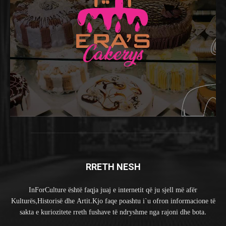
RRETH NESH
InForCulture është faqja juaj e internetit që ju sjell më afër
Kulturës,Historisë dhe Artit.Kjo faqe poashtu i`u ofron informacione të
sakta e kuriozitete rreth fushave të ndryshme nga rajoni dhe bota.