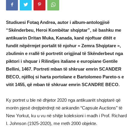
Studiuesi Fotaq Andrea, autor i album-antologjisë
“Skënderbeu, Heroi Kombëtar shqiptar”, së bashku me
antikuarin Dritan Muka, Kanada, kanë njoftuar ditët e
fundit nëpërmjet portalit të njohur « Zemra Shqiptare »,
zbulimin e rrallë të portretit origjinal të Skënderbeut nga
piktori i shquar i Rilindjes italiane e europiane Gentile
Bellini, 1467. Portreti mban të shkruar emrin SCANDER
BECO, njëlloj si harta portolane e Bartolomeo Pareto-s e
vitit 1455, që mban të shkruar emrin SCANDRE BECO.
Ky portret u ble në dhjetor 2020 nga antikuarët shqiptarë që
morën pjesë drejtpërdrejt në ankandin “Capsule Auctions” të
New Yorkut, ku u vu në shitje koleksioni i madh i Prof. Richard
I. Johnson (1925-2020), me rreth 2000 objekte.