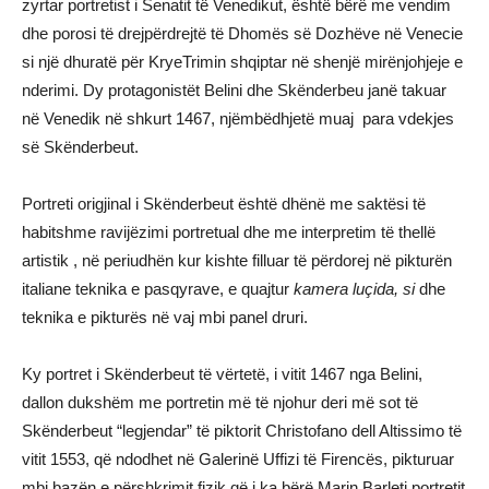
zyrtar portretist i Senatit të Venedikut, është bërë me vendim
dhe porosi të drejpërdrejtë të Dhomës së Dozhëve në Venecie
si një dhuratë për KryeTrimin shqiptar në shenjë mirënjohjeje e
nderimi. Dy protagonistët Belini dhe Skënderbeu janë takuar
në Venedik në shkurt 1467, njëmbëdhjetë muaj para vdekjes
së Skënderbeut.
Portreti origjinal i Skënderbeut është dhënë me saktësi të
habitshme ravijëzimi portretual dhe me interpretim të thellë
artistik , në periudhën kur kishte filluar të përdorej në pikturën
italiane teknika e pasqyrave, e quajtur
kamera luçida, si
dhe
teknika e pikturës në vaj mbi panel druri.
Ky portret i Skënderbeut të vërtetë, i vitit 1467 nga Belini,
dallon dukshëm me portretin më të njohur deri më sot të
Skënderbeut “legjendar” të piktorit Christofano dell Altissimo të
vitit 1553, që ndodhet në Galerinë Uffizi të Firencës, pikturuar
mbi bazën e përshkrimit fizik që i ka bërë Marin Barleti portretit