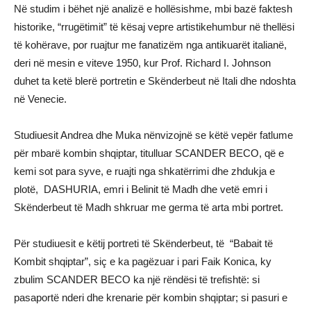
Në studim i bëhet një analizë e hollësishme, mbi bazë faktesh
historike, “rrugëtimit” të kësaj vepre artistikehumbur në thellësi
të kohërave, por ruajtur me fanatizëm nga antikuarët italianë,
deri në mesin e viteve 1950, kur Prof. Richard I. Johnson
duhet ta ketë blerë portretin e Skënderbeut në Itali dhe ndoshta
në Venecie.
Studiuesit Andrea dhe Muka nënvizojnë se këtë vepër fatlume
për mbarë kombin shqiptar, titulluar SCANDER BECO, që e
kemi sot para syve, e ruajti nga shkatërrimi dhe zhdukja e
plotë, DASHURIA, emri i Belinit të Madh dhe vetë emri i
Skënderbeut të Madh shkruar me germa të arta mbi portret.
Për studiuesit e këtij portreti të Skënderbeut, të “Babait të
Kombit shqiptar”, siç e ka pagëzuar i pari Faik Konica, ky
zbulim SCANDER BECO ka një rëndësi të trefishtë: si
pasaportë nderi dhe krenarie për kombin shqiptar; si pasuri e