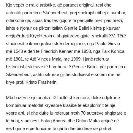
Kjo vepër e rrallë artistike, që paraqet origjinal, real dhe
autentik portretin e Skënderbeut, prej shekujsh dihej e humbur,
ndërkohë që, sipas traditës gojore të përcjellë brez pas brezi,
ishte e njohur që piktori italian Gentile Belini kishte pikturuar
drejtpërdrejt KryeHeroin e shqiptarëve gjatë shekullit XV. Tërë
studiuesit e ikonografisë skënderbegiane, nga Paolo Giovio
më 1543 e deri te Friedrich Kenner më 1893, nga Faik Konica
më 1901, te Atë Vinces Malaj më 1969, i janë referuar
historikisht skicave të humbura të Gentile Belinit për portretin e
Skënderbeut, ashtu sikurse gjithë studiuesit e sotëm me në
krye prof. Kristo Frashërin.
Mbi bazën e një analize të thellë shkencore, duke ndjekur e
kombinuar metodat kryesore klasike të eksplorimit të një
vepre arti, si dhe duke iu referuar rreth 70 autorëve shqiptarë e
të huaj, studiuesit Fotaq Andrea dhe Dritan Muka arrijnë në
vëzhgime e përfundime të qarta dhe bindëse se portreti i