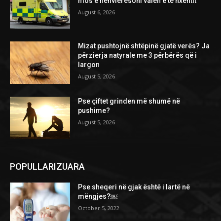
mos e nënvlerësoni valën e të nxehtit
August 6, 2026
Mizat pushtojnë shtëpinë gjatë verës? Ja
përzierja natyrale me 3 përbërës që i
largon
August 5, 2026
Pse çiftet grinden më shumë në
pushime?
August 5, 2026
POPULLARIZUARA
Pse sheqeri në gjak është i lartë në
mëngjes?￼
October 5, 2022