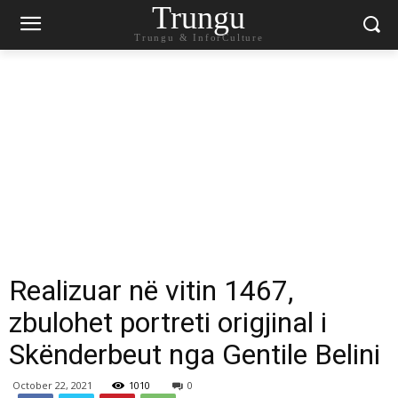
Trungu
Trungu & InforCulture
Realizuar në vitin 1467,
zbulohet portreti origjinal i
Skënderbeut nga Gentile Belini
October 22, 2021
1010
0