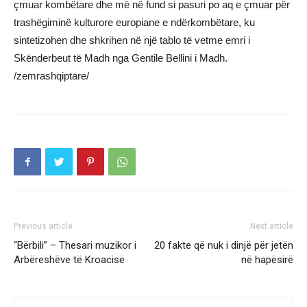
çmuar kombëtare dhe më në fund si pasuri po aq e çmuar për
trashëgiminë kulturore europiane e ndërkombëtare, ku
sintetizohen dhe shkrihen në një tablo të vetme emri i
Skënderbeut të Madh nga Gentile Bellini i Madh.
/zemrashqiptare/
Previous article
Next article
“Bërbili” – Thesari muzikor i
20 fakte që nuk i dinjë për jetën
Arbëreshëve të Kroacisë
në hapësirë