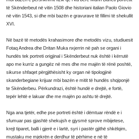
të Skënderbeut në vitin 1508 dhe historiani italian Paolo Giovio
në vitin 1543, si dhe mbi bazën e gravurave të fillimi të shekullit
XVI.
Në bazë të metodës krahasimore dhe metodës vizu, studiuesit
Fotaq Andrea dhe Dritan Muka nxjerrin në pah se organi i
hundës tek portreti origjinal i Skënderbeut nuk është i kërrutë
apo me kurriz a gungëz në mes dhe me majën të rënë poshtë,
sikurse shfaqet përgjithësisht ky organ në tipologjinë
skanderbegiane krijuar mbi bazën e mitit të hundës shqiponjë
te Skënderbeu. Përkundrazi, është hundë e drejtë, e fortë,
tepër lehtë e lakuar dhe me majën po ashtu të drejtë.
Nga ana tjetër, edhe pse portreti është i dëmtuar rëndë e i
sfumuar pas gjashtë shekujsh e gjysmë sprove mbijetese,
krejt tiparet, balli i gjerë e i lartë, syri i pastër gjithë shkëlqim,
mustaku me mjekrën e derdhur të përhime e në të