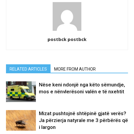
postbck postbck
RELATED ARTICLES
MORE FROM AUTHOR
Nëse keni ndonjë nga këto sëmundje,
mos e nënvlerësoni valën e të nxehtit
Mizat pushtojnë shtëpinë gjatë verës?
Ja përzierja natyrale me 3 përbërës që
i largon