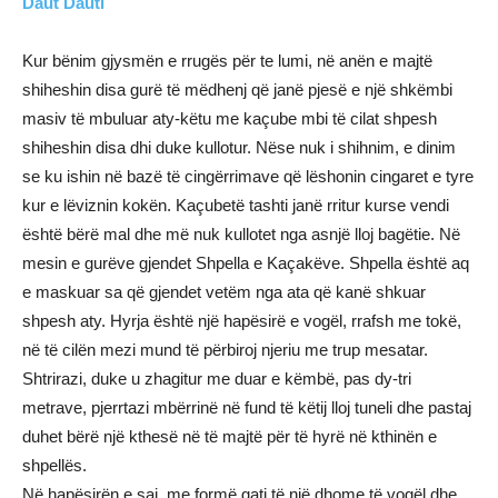
Daut Dauti
Kur bënim gjysmën e rrugës për te lumi, në anën e majtë
shiheshin disa gurë të mëdhenj që janë pjesë e një shkëmbi
masiv të mbuluar aty-këtu me kaçube mbi të cilat shpesh
shiheshin disa dhi duke kullotur. Nëse nuk i shihnim, e dinim
se ku ishin në bazë të cingërrimave që lëshonin cingaret e tyre
kur e lëviznin kokën. Kaçubetë tashti janë rritur kurse vendi
është bërë mal dhe më nuk kullotet nga asnjë lloj bagëtie. Në
mesin e gurëve gjendet Shpella e Kaçakëve. Shpella është aq
e maskuar sa që gjendet vetëm nga ata që kanë shkuar
shpesh aty. Hyrja është një hapësirë e vogël, rrafsh me tokë,
në të cilën mezi mund të përbiroj njeriu me trup mesatar.
Shtrirazi, duke u zhagitur me duar e këmbë, pas dy-tri
metrave, pjerrtazi mbërrinë në fund të këtij lloj tuneli dhe pastaj
duhet bërë një kthesë në të majtë për të hyrë në kthinën e
shpellës.
Në hapësirën e saj, me formë gati të një dhome të vogël dhe