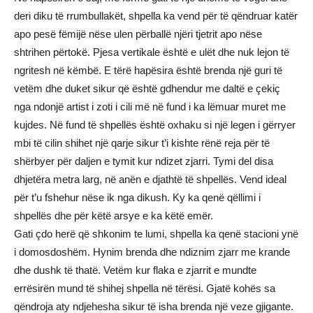
deri diku të rrumbullakët, shpella ka vend për të qëndruar katër
apo pesë fëmijë nëse ulen përballë njëri tjetrit apo nëse
shtrihen përtokë. Pjesa vertikale është e ulët dhe nuk lejon të
ngritesh në këmbë. E tërë hapësira është brenda një guri të
vetëm dhe duket sikur që është gdhendur me daltë e çekiç
nga ndonjë artist i zoti i cili më në fund i ka lëmuar muret me
kujdes. Në fund të shpellës është oxhaku si një legen i gërryer
mbi të cilin shihet një qarje sikur t’i kishte rënë reja për të
shërbyer për daljen e tymit kur ndizet zjarri. Tymi del disa
dhjetëra metra larg, në anën e djathtë të shpellës. Vend ideal
për t’u fshehur nëse ik nga dikush. Ky ka qenë qëllimi i
shpellës dhe për këtë arsye e ka këtë emër.
Gati çdo herë që shkonim te lumi, shpella ka qenë stacioni ynë
i domosdoshëm. Hynim brenda dhe ndiznim zjarr me krande
dhe dushk të thatë. Vetëm kur flaka e zjarrit e mundte
errësirën mund të shihej shpella në tërësi. Gjatë kohës sa
qëndroja aty ndjehesha sikur të isha brenda një veze gjigante.