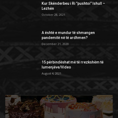
Kur Skënderbeu i Ri ”pushtoi” Ishull –
Lezhën
October 28, 2021
A është e mundur të shmangen
pandemitë në të ardhmen?
December 21, 2020
15 përbindëshat më të rrezkshëm të
lumenjëve/Video
August 4, 2021