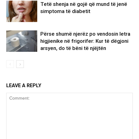
Tetë shenja në gojë që mund të jenë
simptoma të diabetit
Përse shumë njerëz po vendosin letra
higjienike në frigorifer: Kur të dëgjoni
arsyen, do të bëni të njëjtën
LEAVE A REPLY