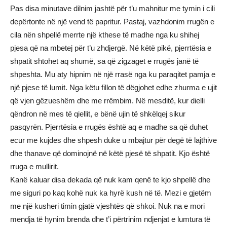
Pas disa minutave dilnim jashtë për t’u mahnitur me tymin i cili
depërtonte në një vend të papritur. Pastaj, vazhdonim rrugën e
cila nën shpellë merrte një kthese të madhe nga ku shihej
pjesa që na mbetej për t’u zhdjergë. Në këtë pikë, pjerrtësia e
shpatit shtohet aq shumë, sa që zigzaget e rrugës janë të
shpeshta. Mu aty hipnim në një rrasë nga ku paraqitet pamja e
një pjese të lumit. Nga këtu fillon të dëgjohet edhe zhurma e ujit
që vjen gëzueshëm dhe me rrëmbim. Në mesditë, kur dielli
qëndron në mes të qiellit, e bënë ujin të shkëlqej sikur
pasqyrën. Pjerrtësia e rrugës është aq e madhe sa që duhet
ecur me kujdes dhe shpesh duke u mbajtur për degë të lajthive
dhe thanave që dominojnë në këtë pjesë të shpatit. Kjo është
rruga e mullirit.
Kanë kaluar disa dekada që nuk kam qenë te kjo shpellë dhe
me siguri po kaq kohë nuk ka hyrë kush në të. Mezi e gjetëm
me një kusheri timin gjatë vjeshtës që shkoi. Nuk na e mori
mendja të hynim brenda dhe t’i përtrinim ndjenjat e lumtura të