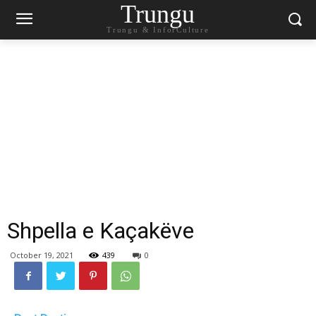
Trungu
Trungu & InforCulture
Shpella e Kaçakëve
October 19, 2021
439
0