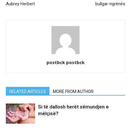
Aubrey Herbert
bullgar-ngrënës
postbck postbck
RELATED ARTICLES
MORE FROM AUTHOR
Si të dallosh herët sëmundjen e
mëlçisë?