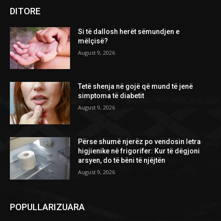
DITORE
Si të dallosh herët sëmundjen e
mëlçisë?
August 9, 2026
Tetë shenja në gojë që mund të jenë
simptoma të diabetit
August 9, 2026
Përse shumë njerëz po vendosin letra
higjienike në frigorifer: Kur të dëgjoni
arsyen, do të bëni të njëjtën
August 9, 2026
POPULLARIZUARA