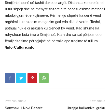
fëmijërisë sonë që tashti duket e largët. Distanca kohore është
rritur shpejt dhe në mënyrë tinzare e të pabesueshme mëton t’i
mbuloj gjurmët e kujtimeve. Për ne kjo shpellë ka qenë vend
argëtimi ku shkonim me gëzim gati çdo ditë të verës. Tashti,
pothuaj nuk e di askush ku gjendet ky vend. Kaq shumë ka
ndryshuar bota ime e fëmijërisë. Kam dro se sot përjetimet e
fëmijërisë time përngjajnë në përralla apo tregime të trillura.
/
InforCulture.info
Previous article
Next article
Sanxhaku i Novi Pazarit –
Urrejtja ballkanike: greku