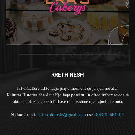
RRETH NESH
InForCulture është faqja juaj e internetit që ju sjell më afër
Kulturës,Historisë dhe Artit.Kjo faqe poashtu i`u ofron informacione të
sakta e kuriozitete rreth fushave të ndryshme nga rajoni dhe bota.
Na kontaktoni:
in.forculture.ks@gmail.com
ose
+383 49 584 011