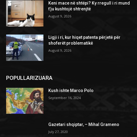
Keni mace në shtëpi? Ky rregull i ri mund
t’ju kushtojë shtrenjtë
August 9, 2026
Ligji i ri, kur hiqet patenta përjetë për
shoferët problematikë
August 9, 2026
POPULLARIZUARA
Kush ishte Marco Polo
September 16, 2024
Gazetari shqiptar, – Mihal Grameno
July 27, 2020