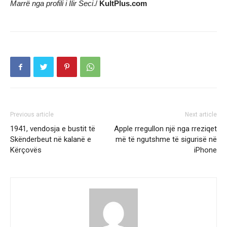
Marrë nga profili i Ilir Seci
./
KultPlus.com
Previous article
Next article
1941, vendosja e bustit të
Apple rregullon një nga rreziqet
Skënderbeut në kalanë e
më të ngutshme të sigurisë në
Kërçovës
iPhone