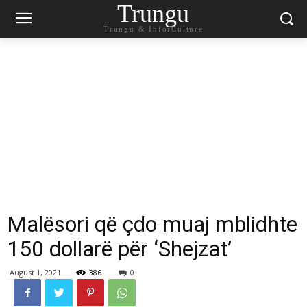
Trungu
Trungu & InforCulture
Malësori që çdo muaj mblidhte
150 dollarë për ‘Shejzat’
August 1, 2021
386
0