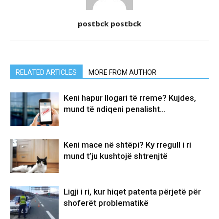
postbck postbck
RELATED ARTICLES
MORE FROM AUTHOR
Keni hapur llogari të rreme? Kujdes,
mund të ndiqeni penalisht…
Keni mace në shtëpi? Ky rregull i ri
mund t’ju kushtojë shtrenjtë
Ligji i ri, kur hiqet patenta përjetë për
shoferët problematikë