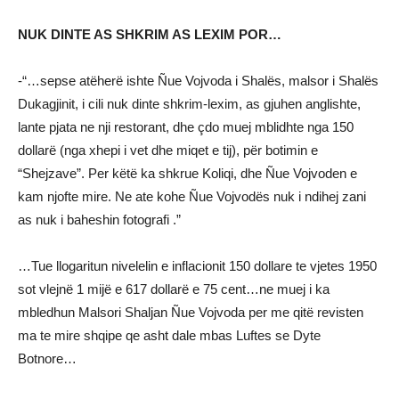
NUK DINTE AS SHKRIM AS LEXIM POR…
-“…sepse atëherë ishte Ñue Vojvoda i Shalës, malsor i Shalës
Dukagjinit, i cili nuk dinte shkrim-lexim, as gjuhen anglishte,
lante pjata ne nji restorant, dhe çdo muej mblidhte nga 150
dollarë (nga xhepi i vet dhe miqet e tij), për botimin e
“Shejzave”. Per këtë ka shkrue Koliqi, dhe Ñue Vojvoden e
kam njofte mire. Ne ate kohe Ñue Vojvodës nuk i ndihej zani
as nuk i baheshin fotografi .”
…Tue llogaritun nivelelin e inflacionit 150 dollare te vjetes 1950
sot vlejnë 1 mijë e 617 dollarë e 75 cent…ne muej i ka
mbledhun Malsori Shaljan Ñue Vojvoda per me qitë revisten
ma te mire shqipe qe asht dale mbas Luftes se Dyte
Botnore…