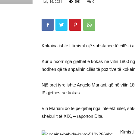
July 16, 2021
698
0
Kokaina ishte fillimisht një substancë të cilës i 
Kur u nxorr nga gjethet e kokas në vitin 1860 
hodhën që të shpallnin cilësitë pozitive të kokai
Një prej tyre ishte Angelo Mariani, që në vitin 1
të gjethes së kokas.
Vin Mariani do të pëlqehej nga intelektualët, s
shekullit të XIX, – raporton Dita.
Kimisti