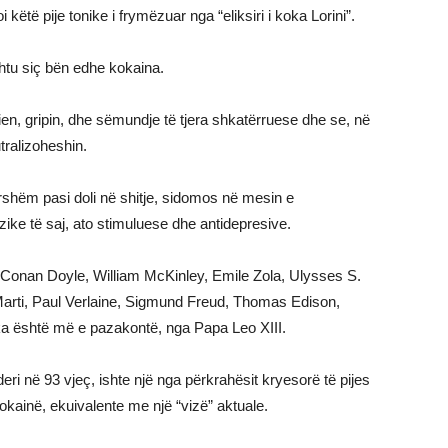
 këtë pije tonike i frymëzuar nga “eliksiri i koka Lorini”.
htu siç bën edhe kokaina.
rien, gripin, dhe sëmundje të tjera shkatërruese dhe se, në
utralizoheshin.
shëm pasi doli në shitje, sidomos në mesin e
jezike të saj, ato stimuluese dhe antidepresive.
Conan Doyle, William McKinley, Emile Zola, Ulysses S.
é Marti, Paul Verlaine, Sigmund Freud, Thomas Edison,
çka është më e pazakontë, nga Papa Leo XIII.
eri në 93 vjeç, ishte një nga përkrahësit kryesorë të pijes
kainë, ekuivalente me një “vizë” aktuale.