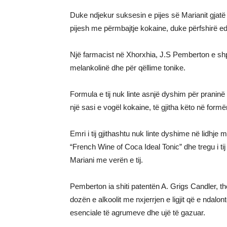
Duke ndjekur suksesin e pijes së Marianit gjatë fi
pijesh me përmbajtje kokaine, duke përfshirë 
Një farmacist në Xhorxhia, J.S Pemberton e shpë
melankolinë dhe për qëllime tonike.
Formula e tij nuk linte asnjë dyshim për praninë
një sasi e vogël kokaine, të gjitha këto në formë
Emri i tij gjithashtu nuk linte dyshime në lidhj
“French Wine of Coca Ideal Tonic” dhe tregu i tij
Mariani me verën e tij.
Pemberton ia shiti patentën A. Grigs Candler, 
dozën e alkoolit me nxjerrjen e ligjit që e ndalo
esenciale të agrumeve dhe ujë të gazuar.