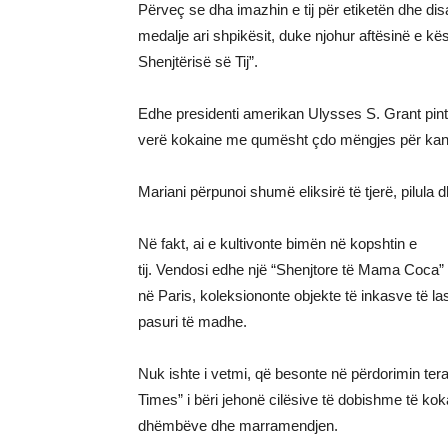
Përveç se dha imazhin e tij për etiketën dhe di
medalje ari shpikësit, duke njohur aftësinë e kës
Shenjtërisë së Tij”.
Edhe presidenti amerikan Ulysses S. Grant pint
verë kokaine me qumësht çdo mëngjes për kancerin 
Mariani përpunoi shumë eliksirë të tjerë, pilula 
Në fakt, ai e kultivonte bimën në kopshtin e
tij. Vendosi edhe një “Shenjtore të Mama Coca”
në Paris, koleksiononte objekte të inkasve të l
pasuri të madhe.
Nuk ishte i vetmi, që besonte në përdorimin te
Times” i bëri jehonë cilësive të dobishme të koka
dhëmbëve dhe marramendjen.