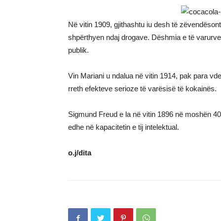
Në vitin 1909, gjithashtu iu desh të zëvendëson
shpërthyen ndaj drogave. Dëshmia e të varurve d
publik.
Vin Mariani u ndalua në vitin 1914, pak para vd
rreth efekteve serioze të varësisë të kokainës.
Sigmund Freud e la në vitin 1896 në moshën 40 v
edhe në kapacitetin e tij intelektual.
o.j/di
ta