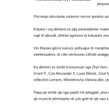
përpunoi
Përzierja stimulonte sistemin nervor qendror as
Krijuesi i saj deklaroi se pija parandalonte mala
sajë të alkoolit, efektet agresive të kokainës ne
Vin Mariani gëzoi sukses pothuajse të menjëher
intelektualëve, të cilët vlerësonin cilësitë analg
Ka dëshmi se është konsumuar nga Zhyl Vern, 
Grant P., Cari Alexander II, Louis Bleriot, Jos
vëllezërit Lumiere, Mbretëresha Viktoria dhe, 
Papa që është një nga papët më jetëgjatë, jetoi d
që mund të përmbante në çdo gotë të një sasi ko