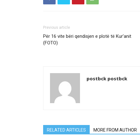
Previous article
Për 16 vite bëri qendisjen e plotë të Kur’anit
(FOTO)
postbck postbck
RELATED ARTICLES
MORE FROM AUTHOR