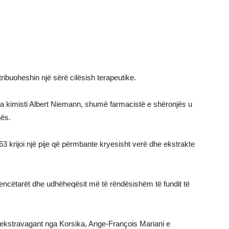
atribuoheshin një sërë cilësish terapeutike.
nga kimisti Albert Niemann, shumë farmacistë e shëronjës u
nës.
863 krijoi një pije që përmbante kryesisht verë dhe ekstrakte
hkencëtarët dhe udhëheqësit më të rëndësishëm të fundit të
 ekstravagant nga Korsika, Ange-François Mariani e