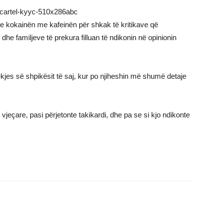
te kokainën me kafeinën për shkak të kritikave që
he familjeve të prekura filluan të ndikonin në opinionin
ekjes së shpikësit të saj, kur po njiheshin më shumë detaje
jeçare, pasi përjetonte takikardi, dhe pa se si kjo ndikonte