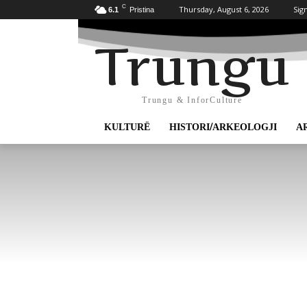
C
Thursday, August 6, 2026
Sign
6.1
Pristina
Trungu
Trungu & InforCulture
KULTURË
HISTORI/ARKEOLOGJI
A