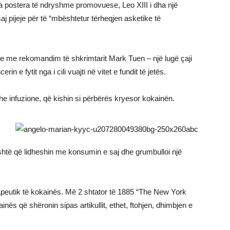
sa postera të ndryshme promovuese, Leo XIII i dha një
aj pijeje për të “mbështetur tërheqjen asketike të
e me rekomandim të shkrimtarit Mark Tuen – një lugë çaji
e fytit nga i cili vuajti në vitet e fundit të jetës.
dhe infuzione, që kishin si përbërës kryesor kokainën.
ashtë që lidheshin me konsumin e saj dhe grumbulloi një
rapeutik të kokainës. Më 2 shtator të 1885 “The New York
inës që shëronin sipas artikullit, ethet, ftohjen, dhimbjen e