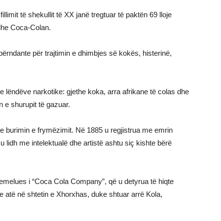
llimit të shekullit të XX janë tregtuar të paktën 69 lloje
edhe Coca-Colan.
rndante për trajtimin e dhimbjes së kokës, histerinë,
 e lëndëve narkotike: gjethe koka, arra afrikane të colas dhe
n e shurupit të gazuar.
e me burimin e frymëzimit. Në 1885 u regjistrua me emrin
 u lidh me intelektualë dhe artistë ashtu siç kishte bërë
themelues i “Coca Cola Company”, që u detyrua të hiqte
nte atë në shtetin e Xhorxhas, duke shtuar arrë Kola,