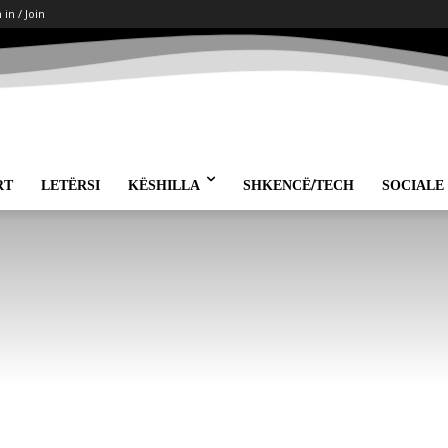
 in / Join
RT
LETËRSI
KËSHILLA
SHKENCË/TECH
SOCIALE