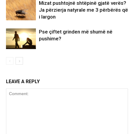
Mizat pushtojnë shtëpinë gjatë verës?
Ja përzierja natyrale me 3 përbërës që
i largon
Pse çiftet grinden më shumë në
pushime?
LEAVE A REPLY