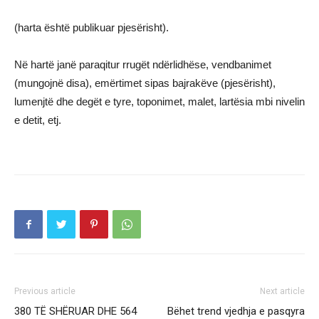
(harta është publikuar pjesërisht).
Në hartë janë paraqitur rrugët ndërlidhëse, vendbanimet
(mungojnë disa), emërtimet sipas bajrakëve (pjesërisht),
lumenjtë dhe degët e tyre, toponimet, malet, lartësia mbi nivelin
e detit, etj.
Previous article
Next article
380 TË SHËRUAR DHE 564
Bëhet trend vjedhja e pasqyra