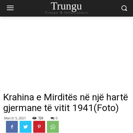
Trungu
Trungu & InforCulture
Krahina e Mirditës në një hartë
gjermane të vitit 1941(Foto)
March 5, 2021
729
0