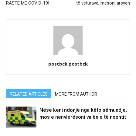
RASTE ME COVID-19!
të veturave, mësoni arsyen
postbck postbck
RELATED ARTICLES
MORE FROM AUTHOR
Nëse keni ndonjë nga këto sëmundje,
mos e nënvlerësoni valën e të nxehtit