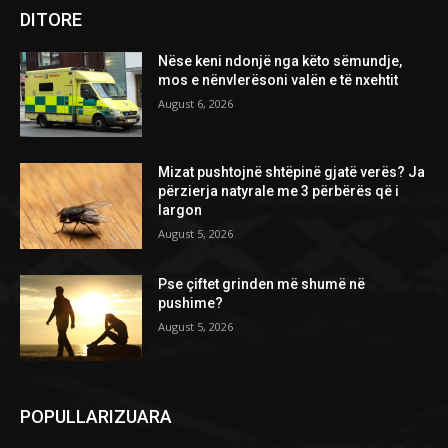
DITORE
Nëse keni ndonjë nga këto sëmundje,
mos e nënvlerësoni valën e të nxehtit
August 6, 2026
Mizat pushtojnë shtëpinë gjatë verës? Ja
përzierja natyrale me 3 përbërës që i
largon
August 5, 2026
Pse çiftet grinden më shumë në
pushime?
August 5, 2026
POPULLARIZUARA