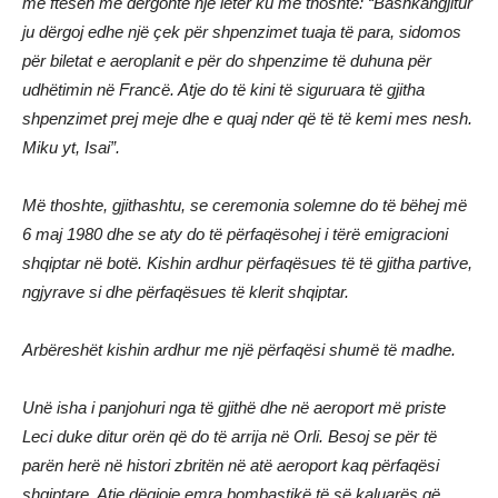
me ftesën më dërgonte një letër ku më thoshte: “Bashkangjitur
ju dërgoj edhe një çek për shpenzimet tuaja të para, sidomos
për biletat e aeroplanit e për do shpenzime të duhuna për
udhëtimin në Francë. Atje do të kini të siguruara të gjitha
shpenzimet prej meje dhe e quaj nder që të të kemi mes nesh.
Miku yt, Isai”.
Më thoshte, gjithashtu, se ceremonia solemne do të bëhej më
6 maj 1980 dhe se aty do të përfaqësohej i tërë emigracioni
shqiptar në botë. Kishin ardhur përfaqësues të të gjitha partive,
ngjyrave si dhe përfaqësues të klerit shqiptar.
Arbëreshët kishin ardhur me një përfaqësi shumë të madhe.
Unë isha i panjohuri nga të gjithë dhe në aeroport më priste
Leci duke ditur orën që do të arrija në Orli. Besoj se për të
parën herë në histori zbritën në atë aeroport kaq përfaqësi
shqiptare. Atje dëgjoje emra bombastikë të së kaluarës që