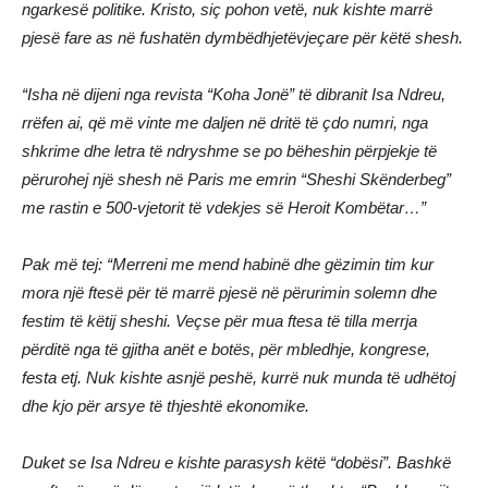
ngarkesë politike. Kristo, siç pohon vetë, nuk kishte marrë
pjesë fare as në fushatën dymbëdhjetëvjeçare për këtë shesh.
“Isha në dijeni nga revista “Koha Jonë” të dibranit Isa Ndreu,
rrëfen ai, që më vinte me daljen në dritë të çdo numri, nga
shkrime dhe letra të ndryshme se po bëheshin përpjekje të
përurohej një shesh në Paris me emrin “Sheshi Skënderbeg”
me rastin e 500-vjetorit të vdekjes së Heroit Kombëtar…”
Pak më tej: “Merreni me mend habinë dhe gëzimin tim kur
mora një ftesë për të marrë pjesë në përurimin solemn dhe
festim të këtij sheshi. Veçse për mua ftesa të tilla merrja
përditë nga të gjitha anët e botës, për mbledhje, kongrese,
festa etj. Nuk kishte asnjë peshë, kurrë nuk munda të udhëtoj
dhe kjo për arsye të thjeshtë ekonomike.
Duket se Isa Ndreu e kishte parasysh këtë “dobësi”. Bashkë