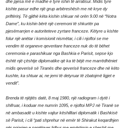
dhe pjesa më e madhe e tyre ishin të arratisur. Midis tyre
kishte pasur edhe një grup arbëreshësh me në krye dy
priftërinj. Të gjithë këta kishin shkuar në orën 9.00 në “Notra
Dame”, ku kishin bërë një ceremoni të shkurtër pa
pjesëmarrjen e autoriteteve zyrtare franceze. Këtyre u kishte
folur një anëtar i komisionit nismëtar, i cili i njoftoi se me
vendim të organeve qeveritare franceze nuk do të bëhet
ceremonia e parashikuar nga Bashkia e Parisit, sepse kjo
është një çështje diplomatike që ka të bëjë me marrëdhëniet
midis qeverisë së Tiranës dhe qeverisë franceze dhe në këto
kushte, ka shtuar ai, ne jemi të detyruar të zbatojmë ligjet e
vendit”.
Brenda të njëjtës datë, 8 maj 1980, një radiogram i dytë i
shifruar, i koduar me numrin 1095, e njoftoi MPJ në Tiranë se
në ambasadë u kishte vajtur këshilltari diplomatik i Bashkisë
së Parisit, i cili “pati shprehur në emër të Shirakut keqardhjen
për ngjarjen e papëlqyer lidhur me emërtimin e sheshit me