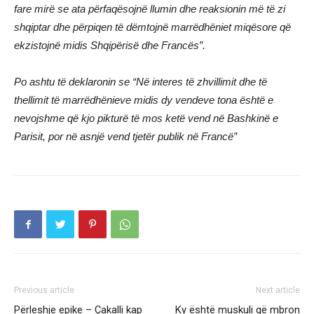
fare mirë se ata përfaqësojnë llumin dhe reaksionin më të zi
shqiptar dhe përpiqen të dëmtojnë marrëdhëniet miqësore që
ekzistojnë midis Shqipërisë dhe Francës”.
Po ashtu të deklaronin se “Në interes të zhvillimit dhe të
thellimit të marrëdhënieve midis dy vendeve tona është e
nevojshme që kjo pikturë të mos ketë vend në Bashkinë e
Parisit, por në asnjë vend tjetër publik në Francë”
Previous article
Next article
Përleshje epike – Çakalli kap
Ky është muskuli që mbron