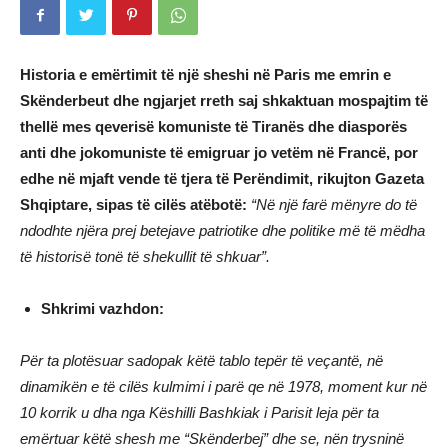
Historia e emërtimit të një sheshi në Paris me emrin e
Skënderbeut dhe ngjarjet rreth saj shkaktuan mospajtim të
thellë mes qeverisë komuniste të Tiranës dhe diasporës
anti dhe jokomuniste të emigruar jo vetëm në Francë, por
edhe në mjaft vende të tjera të Perëndimit, rikujton Gazeta
Shqiptare, sipas të cilës atëbotë:
“Në një farë mënyre do të
ndodhte njëra prej betejave patriotike dhe politike më të mëdha
të historisë tonë të shekullit të shkuar”.
Shkrimi vazhdon:
Për ta plotësuar sadopak këtë tablo tepër të veçantë, në
dinamikën e të cilës kulmimi i parë qe në 1978, moment kur në
10 korrik u dha nga Këshilli Bashkiak i Parisit leja për ta
emërtuar këtë shesh me “Skënderbej” dhe se, nën trysninë