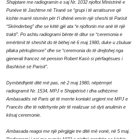
Shqiptare me radiogramin e saj Nr. 1032 njoftoi Ministrinë e
Punëve të Jashtme në Tiranë se “grupi i të arratisurve që
kishte marrë nismën për t’i dhënë emrin një sheshi të Parisit
“Skënderbeg” dhe se këtë gjë ata “e njoftonin me anë të një
trakti”. Po ashtu radiogrami bënte të ditur se “ceremonia e
emërtimit të sheshit do të bëhej në 6 maj 1980, duke u zbuluar
pllaka përkujtimore” dhe se “ceremonia do të drejtohej nga
gjenerali francez në pension Robert Kasò si përfaqësues i
Bashkisë së Parisit”.
Dymbëdhjetë ditë më pas, në 2 maj 1980, nëpërmjet
radiogramit Nr. 1534, MPJ e Shqipërisë i dha udhëzime
Ambasadës në Paris që të merrte kontakt urgjent me MPJ e
Francës dhe të ndërhynte për të realizuar së dyti anulimin e
kësaj ceremonie.
Ambasada reagoi me një përgjigje tre ditë më vonë, në 5 maj.