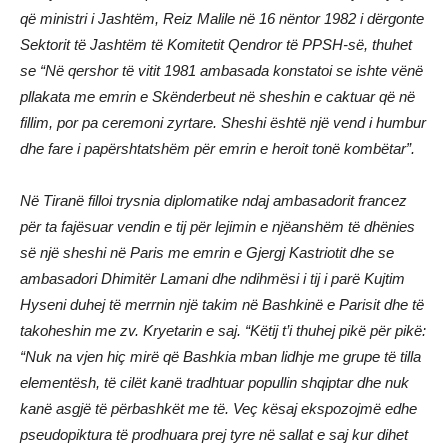
që ministri i Jashtëm, Reiz Malile në 16 nëntor 1982 i dërgonte
Sektorit të Jashtëm të Komitetit Qendror të PPSH-së, thuhet
se “Në qershor të vitit 1981 ambasada konstatoi se ishte vënë
pllakata me emrin e Skënderbeut në sheshin e caktuar që në
fillim, por pa ceremoni zyrtare. Sheshi është një vend i humbur
dhe fare i papërshtatshëm për emrin e heroit tonë kombëtar”.
Në Tiranë filloi trysnia diplomatike ndaj ambasadorit francez
për ta fajësuar vendin e tij për lejimin e njëanshëm të dhënies
së një sheshi në Paris me emrin e Gjergj Kastriotit dhe se
ambasadori Dhimitër Lamani dhe ndihmësi i tij i parë Kujtim
Hyseni duhej të merrnin një takim në Bashkinë e Parisit dhe të
takoheshin me zv. Kryetarin e saj. “Këtij t’i thuhej pikë për pikë:
“Nuk na vjen hiç mirë që Bashkia mban lidhje me grupe të tilla
elementësh, të cilët kanë tradhtuar popullin shqiptar dhe nuk
kanë asgjë të përbashkët me të. Veç kësaj ekspozojmë edhe
pseudopiktura të prodhuara prej tyre në sallat e saj kur dihet