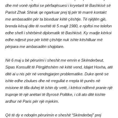
dhe më vonë njoftoi se përfaqësuesi i kryetarit të Bashkisë së
Parisit Zhak Shirak qe ngarkuar prej tij për të marrë kontakt
me ambasadën për ta biseduar këtë çështje. Të njëjtën gjë,
brenda kësaj dite të nxehtë të 5 majit 1980, e njoftoi me telefon
edhe shefi i shërbimit diplomatik të Bashkisë. Ky madje kërkoi
edhe ndjesë pse për këtë çështje nuk ishte këshilluar më
përpara me ambasadën shqiptare.
Në 6 maj u bë përurimi i sheshit me emrin e Skënderbeut.
Sipas Konsullit të Përgjithshëm në këtë vend, Idajet Hoxha, atë
ditë ai u nis për në vendngjarjen problematike. Duke qenë se
ishte edhe zbulues dhe në rregullat e rrepta të punës në
misione të tilla duhej të ishin dy vetë, i kërkoi ndihmë pranie një
truproje të një anëtari të Byrosë Politike, i cili ato ditë kishte
ardhur në Paris për një mjekim.
Që të dy e ndoqën përurimin e sheshit “Skënderbej” prej