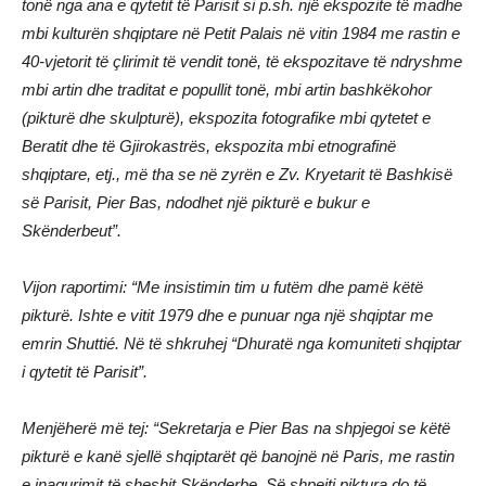
tonë nga ana e qytetit të Parisit si p.sh. një ekspozite të madhe
mbi kulturën shqiptare në Petit Palais në vitin 1984 me rastin e
40-vjetorit të çlirimit të vendit tonë, të ekspozitave të ndryshme
mbi artin dhe traditat e popullit tonë, mbi artin bashkëkohor
(pikturë dhe skulpturë), ekspozita fotografike mbi qytetet e
Beratit dhe të Gjirokastrës, ekspozita mbi etnografinë
shqiptare, etj., më tha se në zyrën e Zv. Kryetarit të Bashkisë
së Parisit, Pier Bas, ndodhet një pikturë e bukur e
Skënderbeut”.
Vijon raportimi: “Me insistimin tim u futëm dhe pamë këtë
pikturë. Ishte e vitit 1979 dhe e punuar nga një shqiptar me
emrin Shuttié. Në të shkruhej “Dhuratë nga komuniteti shqiptar
i qytetit të Parisit”.
Menjëherë më tej: “Sekretarja e Pier Bas na shpjegoi se këtë
pikturë e kanë sjellë shqiptarët që banojnë në Paris, me rastin
e inagurimit të sheshit Skënderbe. Së shpejti piktura do të