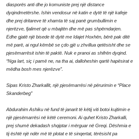
diasporës anti dhe jo komuniste prej një distance
dyqindmetërshe. Ishin vendosur në katin e dytë të një kafeje
dhe prej dritareve të xhamta të saj panë grumbullimin e
njerëzve, fjalimet që u mbajtën dhe më pas shpërndarjen.
Edhe gjatë një bisede të dytë me Idajet Hoxhën, bërë pak ditë
më parë, ai ngul këmbë se çdo gjë u zhvillua qetësisht dhe se
pjesëmarrësit ishin të paktë. Nuk e pranoi as shifrën dyqind.
“Nga lart, siç i pamë ne, na tha ai, dalloheshin qartë hapësirat e
mëdha bosh mes njerëzve”.
Sipas Kristo Zharkallit, një pjesëmarrësi në përurimin e “Place
Skanderbeg”
Abdurahim Ashiku në fund të janarit të këtij viti botoi kujtimin e
një pjesëmarrësi në këtë ceremoni. Ai quhet Kristo Zharkalli,
prej shumë dekadash shqiptar i mërguar në Greqi. Dëshmia e
tij është një ndër më të plotat e të sinqertat, tërësisht pa