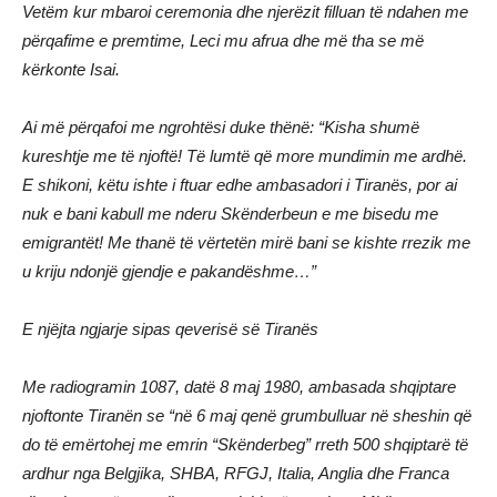
Vetëm kur mbaroi ceremonia dhe njerëzit filluan të ndahen me
përqafime e premtime, Leci mu afrua dhe më tha se më
kërkonte Isai.
Ai më përqafoi me ngrohtësi duke thënë: “Kisha shumë
kureshtje me të njoftë! Të lumtë që more mundimin me ardhë.
E shikoni, këtu ishte i ftuar edhe ambasadori i Tiranës, por ai
nuk e bani kabull me nderu Skënderbeun e me bisedu me
emigrantët! Me thanë të vërtetën mirë bani se kishte rrezik me
u kriju ndonjë gjendje e pakandëshme…”
E njëjta ngjarje sipas qeverisë së Tiranës
Me radiogramin 1087, datë 8 maj 1980, ambasada shqiptare
njoftonte Tiranën se “në 6 maj qenë grumbulluar në sheshin që
do të emërtohej me emrin “Skënderbeg” rreth 500 shqiptarë të
ardhur nga Belgjika, SHBA, RFGJ, Italia, Anglia dhe Franca