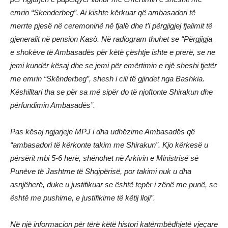
emrin “Skenderbeg”. Ai kishte kërkuar që ambasadori të
merrte pjesë në ceremoninë në fjalë dhe t’i përgjigjej fjalimit të
gjeneralit në pension Kasò. Në radiogram thuhet se “Përgjigja
e shokëve të Ambasadës për këtë çështje ishte e prerë, se ne
jemi kundër kësaj dhe se jemi për emërtimin e një sheshi tjetër
me emrin “Skënderbeg”, shesh i cili të gjindet nga Bashkia.
Këshilltari tha se për sa më sipër do të njoftonte Shirakun dhe
përfundimin Ambasadës”.
Pas kësaj ngjarjeje MPJ i dha udhëzime Ambasadës që
“ambasadori të kërkonte takim me Shirakun”. Kjo kërkesë u
përsërit mbi 5-6 herë, shënohet në Arkivin e Ministrisë së
Punëve të Jashtme të Shqipërisë, por takimi nuk u dha
asnjëherë, duke u justifikuar se është tepër i zënë me punë, se
është me pushime, e justifikime të këtij lloji”.
Në një informacion për tërë këtë histori katërmbëdhjetë vjeçare