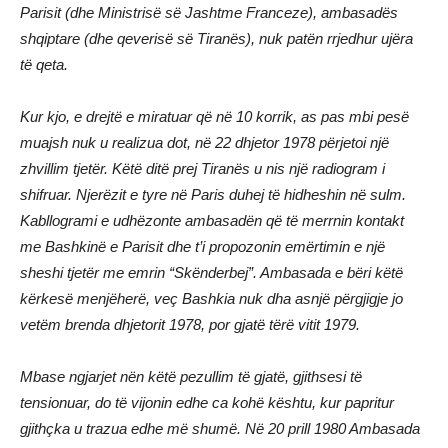
Parisit (dhe Ministrisë së Jashtme Franceze), ambasadës
shqiptare (dhe qeverisë së Tiranës), nuk patën rrjedhur ujëra
të qeta.
Kur kjo, e drejtë e miratuar që në 10 korrik, as pas mbi pesë
muajsh nuk u realizua dot, në 22 dhjetor 1978 përjetoi një
zhvillim tjetër. Këtë ditë prej Tiranës u nis një radiogram i
shifruar. Njerëzit e tyre në Paris duhej të hidheshin në sulm.
Kabllogrami e udhëzonte ambasadën që të merrnin kontakt
me Bashkinë e Parisit dhe t’i propozonin emërtimin e një
sheshi tjetër me emrin “Skënderbej”. Ambasada e bëri këtë
kërkesë menjëherë, veç Bashkia nuk dha asnjë përgjigje jo
vetëm brenda dhjetorit 1978, por gjatë tërë vitit 1979.
Mbase ngjarjet nën këtë pezullim të gjatë, gjithsesi të
tensionuar, do të vijonin edhe ca kohë kështu, kur papritur
gjithçka u trazua edhe më shumë. Në 20 prill 1980 Ambasada