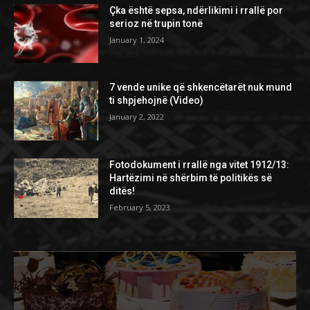
Çka është sepsa, ndërlikimi i rrallë por
serioz në trupin tonë
January 1, 2024
7 vende unike që shkencëtarët nuk mund
ti shpjehojnë (Video)
January 2, 2022
Fotodokument i rrallë nga vitet 1912/13:
Hartëzimi në shërbim të politikës së
ditës!
February 5, 2023