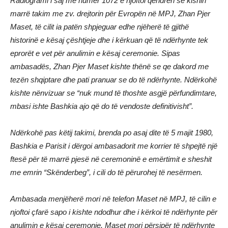
Radiogrami i saj me numër 1072 e njoftoi qendrën se kishin
marrë takim me zv. drejtorin për Evropën në MPJ, Zhan Pjer
Maset, të cilit ia patën shpjeguar edhe njëherë të gjithë
historinë e kësaj çështjeje dhe i kërkuan që të ndërhynte tek
eprorët e vet për anulimin e kësaj ceremonie. Sipas
ambasadës, Zhan Pjer Maset kishte thënë se qe dakord me
tezën shqiptare dhe pati pranuar se do të ndërhynte. Ndërkohë
kishte nënvizuar se “nuk mund të thoshte asgjë përfundimtare,
mbasi ishte Bashkia ajo që do të vendoste definitivisht”.
Ndërkohë pas këtij takimi, brenda po asaj dite të 5 majit 1980,
Bashkia e Parisit i dërgoi ambasadorit me korrier të shpejtë një
ftesë për të marrë pjesë në ceremoninë e emërtimit e sheshit
me emrin “Skënderbeg”, i cili do të përurohej të nesërmen.
Ambasada menjëherë mori në telefon Maset në MPJ, të cilin e
njoftoi çfarë sapo i kishte ndodhur dhe i kërkoi të ndërhynte për
anulimin e kësaj ceremonie. Maset mori përsipër të ndërhynte