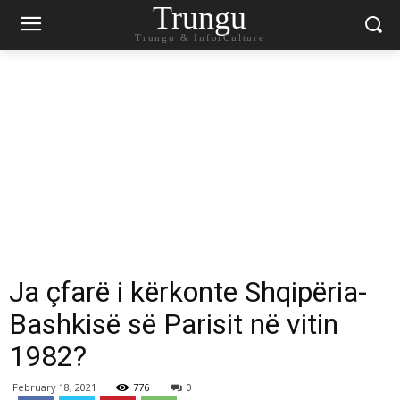
Trungu
Trungu & InforCulture
Ja çfarë i kërkonte Shqipëria-
Bashkisë së Parisit në vitin
1982?
February 18, 2021
776
0