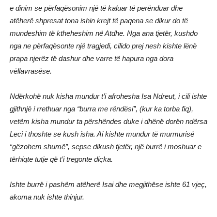
e dinim se përfaqësonim një të kaluar të perënduar dhe
atëherë shpresat tona ishin krejt të paqena se dikur do të
mundeshim të ktheheshim në Atdhe. Nga ana tjetër, kushdo
nga ne përfaqësonte një tragjedi, cilido prej nesh kishte lënë
prapa njerëz të dashur dhe varre të hapura nga dora
vëllavrasëse.
Ndërkohë nuk kisha mundur t’i afrohesha Isa Ndreut, i cili ishte
gjithnjë i rrethuar nga “burra me rëndësi”, (kur ka torba fiq),
vetëm kisha mundur ta përshëndes duke i dhënë dorën ndërsa
Leci i thoshte se kush isha. Ai kishte mundur të murmurisë
“gëzohem shumë”, sepse dikush tjetër, një burrë i moshuar e
tërhiqte tutje që t’i tregonte diçka.
Ishte burrë i pashëm atëherë Isai dhe megjithëse ishte 61 vjeç,
akoma nuk ishte thinjur.