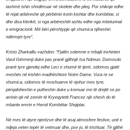
tashmë ishin shndërruar në skelete dhe pleq. Por shikoje edhe
të rejat arbëreshe që përbënin korin kishtar dhe kombëtar, si
dhe disa klerikë, si nga arbëreshët ashtu edhe nga mbeturinat
e emigracionit. Më bëri përshtypje që shumica njiheshin
ndërmjet tyre”.
Kristo Zharkalliu vazhdon: “Fjalën solemne e mbajti inxhinieri
Vasil Gërmenji duke pas pranë gjithnjë Isa Ndreun. Domosdo
pranë tyre gjendej edhe Leci e shumë të tjerë, sidomos gjatë
meshës në kishën madhështore Notre Dame. Vura re se
shumica, sidomos të moshuarve të njohur mes tyre,
përqafoheshin e putheshin duke u krenuar me të drejtë se po
arrinin që në zemër të Kryeqytetit Francez një shesh do të
mbante emrin e Heroit Kombëtar Shqiptar.
Në mes të atyre njerëzve dhe të asaj atmosfere festive, unë e
ndjeja veten tepër të vetmuar dhe, pse jo, të trishtuar. Të gjithë