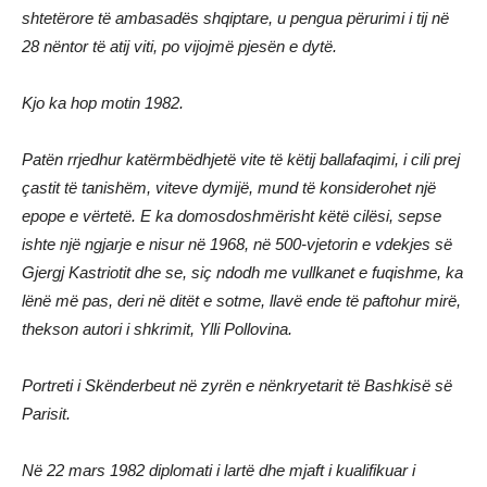
shtetërore të ambasadës shqiptare, u pengua përurimi i tij në
28 nëntor të atij viti, po vijojmë pjesën e dytë.
Kjo ka hop motin 1982.
Patën rrjedhur katërmbëdhjetë vite të këtij ballafaqimi, i cili prej
çastit të tanishëm, viteve dymijë, mund të konsiderohet një
epope e vërtetë. E ka domosdoshmërisht këtë cilësi, sepse
ishte një ngjarje e nisur në 1968, në 500-vjetorin e vdekjes së
Gjergj Kastriotit dhe se, siç ndodh me vullkanet e fuqishme, ka
lënë më pas, deri në ditët e sotme, llavë ende të paftohur mirë,
thekson autori i shkrimit, Ylli Pollovina.
Portreti i Skënderbeut në zyrën e nënkryetarit të Bashkisë së
Parisit.
Në 22 mars 1982 diplomati i lartë dhe mjaft i kualifikuar i