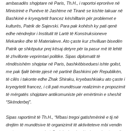
ambasadës shqiptare në Paris, Th.H., i raportoi eprorëve në
Ministrinë e Punëve të Jashtme në Tiranë se kishte takuar në
Bashkinë e kryeqytetit francez këshilltarin për problemet e
kulturës, Patrik de Sajevski. Para pak kohësh ky pati qenë
edhe nëndrejtor i Institutit të Lartë të Konstruksioneve
Mekanike dhe të Materialeve. Ato çaste kur zhvilluan bisedën
Patrik qe shkëputur prej kësaj detyre për ta pasur më të lehtë
të zhvillonte veprimtari politike. Sipas diplomatit të
rëndësishëm shqiptar në Paris, bashkëbiseduesi ishte golist,
me pak fjalë bënte pjesë në partinë Bashkimi për Republikën,
të cilës i takonte edhe Zhak Shiraku, kryebashkiaku ato çaste i
kryeqytetit francez, i cili pati mundësuar realizimin e propozimit
të mërgatës shqiptare antikomuniste për emërtimin e sheshit
“Skënderbej”.
Sipas raportimit të Th.H., “Mbasi tregoi gatishmërinë e tij në
drejtim të mundësive të organizimit të aktiviteteve mbi vendin