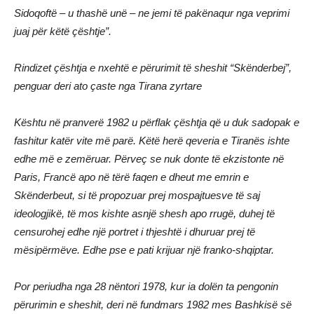
Sidoqoftë – u thashë unë – ne jemi të pakënaqur nga veprimi
juaj për këtë çështje”.
Rindizet çështja e nxehtë e përurimit të sheshit “Skënderbej”,
penguar deri ato çaste nga Tirana zyrtare
Kështu në pranverë 1982 u përflak çështja që u duk sadopak e
fashitur katër vite më parë. Këtë herë qeveria e Tiranës ishte
edhe më e zemëruar. Përveç se nuk donte të ekzistonte në
Paris, Francë apo në tërë faqen e dheut me emrin e
Skënderbeut, si të propozuar prej mospajtuesve të saj
ideologjikë, të mos kishte asnjë shesh apo rrugë, duhej të
censurohej edhe një portret i thjeshtë i dhuruar prej të
mësipërmëve. Edhe pse e pati krijuar një franko-shqiptar.
Por periudha nga 28 nëntori 1978, kur ia dolën ta pengonin
përurimin e sheshit, deri në fundmars 1982 mes Bashkisë së