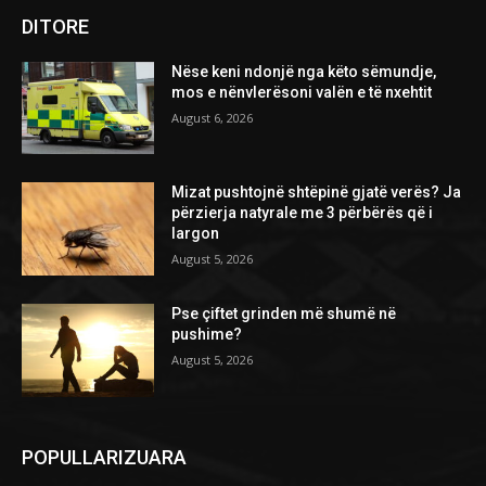
DITORE
Nëse keni ndonjë nga këto sëmundje,
mos e nënvlerësoni valën e të nxehtit
August 6, 2026
Mizat pushtojnë shtëpinë gjatë verës? Ja
përzierja natyrale me 3 përbërës që i
largon
August 5, 2026
Pse çiftet grinden më shumë në
pushime?
August 5, 2026
POPULLARIZUARA