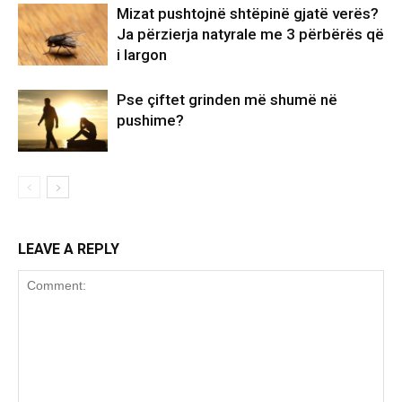
Mizat pushtojnë shtëpinë gjatë verës?
Ja përzierja natyrale me 3 përbërës që
i largon
Pse çiftet grinden më shumë në
pushime?
LEAVE A REPLY