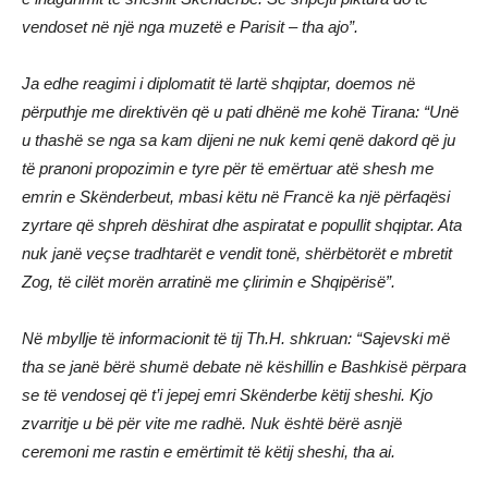
vendoset në një nga muzetë e Parisit – tha ajo”.
Ja edhe reagimi i diplomatit të lartë shqiptar, doemos në
përputhje me direktivën që u pati dhënë me kohë Tirana: “Unë
u thashë se nga sa kam dijeni ne nuk kemi qenë dakord që ju
të pranoni propozimin e tyre për të emërtuar atë shesh me
emrin e Skënderbeut, mbasi këtu në Francë ka një përfaqësi
zyrtare që shpreh dëshirat dhe aspiratat e popullit shqiptar. Ata
nuk janë veçse tradhtarët e vendit tonë, shërbëtorët e mbretit
Zog, të cilët morën arratinë me çlirimin e Shqipërisë”.
Në mbyllje të informacionit të tij Th.H. shkruan: “Sajevski më
tha se janë bërë shumë debate në këshillin e Bashkisë përpara
se të vendosej që t’i jepej emri Skënderbe këtij sheshi. Kjo
zvarritje u bë për vite me radhë. Nuk është bërë asnjë
ceremoni me rastin e emërtimit të këtij sheshi, tha ai.