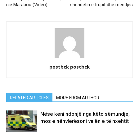
një Marabou (Video)
shëndetin e trupit dhe mendjes
postbck postbck
RELATED ARTICLES
MORE FROM AUTHOR
Nëse keni ndonjë nga këto sëmundje,
mos e nënvlerësoni valën e të nxehtit