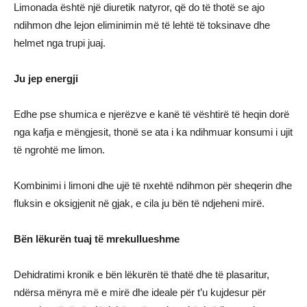
Limonada është një diuretik natyror, që do të thotë se ajo
ndihmon dhe lejon eliminimin më të lehtë të toksinave dhe
helmet nga trupi juaj.
Ju jep energji
Edhe pse shumica e njerëzve e kanë të vështirë të heqin dorë
nga kafja e mëngjesit, thonë se ata i ka ndihmuar konsumi i ujit
të ngrohtë me limon.
Kombinimi i limoni dhe ujë të nxehtë ndihmon për sheqerin dhe
fluksin e oksigjenit në gjak, e cila ju bën të ndjeheni mirë.
Bën lëkurën tuaj të mrekullueshme
Dehidratimi kronik e bën lëkurën të thatë dhe të plasaritur,
ndërsa mënyra më e mirë dhe ideale për t’u kujdesur për