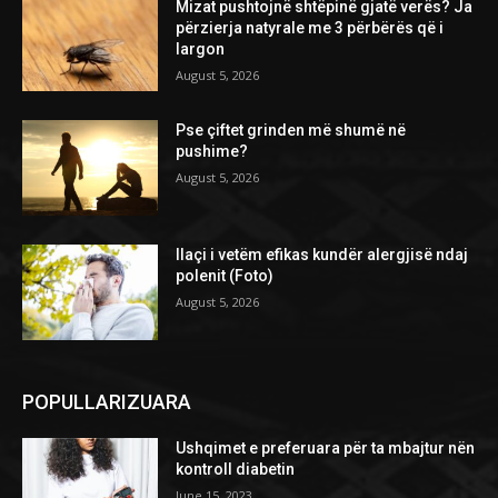
Mizat pushtojnë shtëpinë gjatë verës? Ja
përzierja natyrale me 3 përbërës që i
largon
August 5, 2026
Pse çiftet grinden më shumë në
pushime?
August 5, 2026
Ilaçi i vetëm efikas kundër alergjisë ndaj
polenit (Foto)
August 5, 2026
POPULLARIZUARA
Ushqimet e preferuara për ta mbajtur nën
kontroll diabetin
June 15, 2023