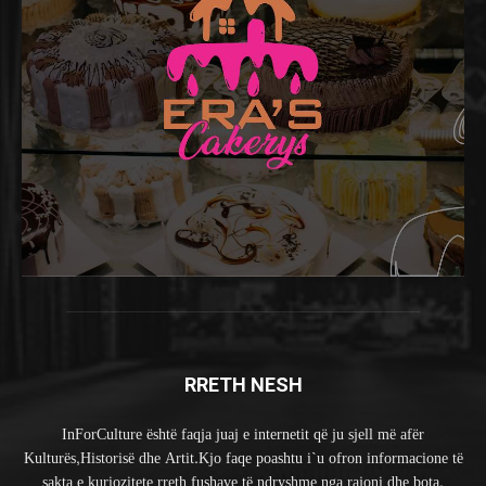
RRETH NESH
InForCulture është faqja juaj e internetit që ju sjell më afër
Kulturës,Historisë dhe Artit.Kjo faqe poashtu i`u ofron informacione të
sakta e kuriozitete rreth fushave të ndryshme nga rajoni dhe bota.