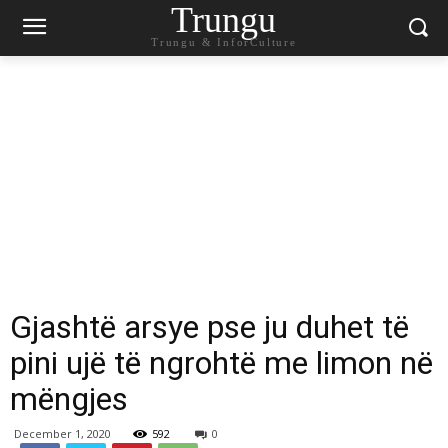
Trungu
Trungu & InforCulture
Gjashtë arsye pse ju duhet të
pini ujë të ngrohtë me limon në
mëngjes
December 1, 2020
592
0