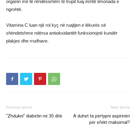
organin më të rëndësishëm të trupit tuaj është limonada e
ngrohtë.
Vitamina C luan një rol kyç në ruajtjen e lëkurës së
shëndetshme ndërsa antioksidantët funksionojnë kundër
plakjes dhe rrudhave.
Previous article
Next article
“Zhdukni” diabetin në 30 ditë
A duhet ta përtypni aspirinën
për efekt maksimal?