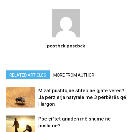
postbck postbck
RELATED ARTICLES
MORE FROM AUTHOR
Mizat pushtojnë shtëpinë gjatë verës?
Ja përzierja natyrale me 3 përbërës që
i largon
Pse çiftet grinden më shumë në
pushime?