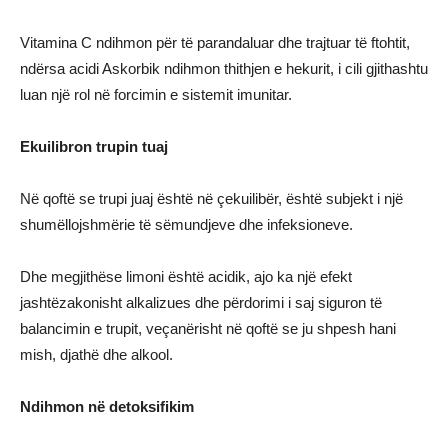
Vitamina C ndihmon për të parandaluar dhe trajtuar të ftohtit,
ndërsa acidi Askorbik ndihmon thithjen e hekurit, i cili gjithashtu
luan një rol në forcimin e sistemit imunitar.
Ekuilibron trupin tuaj
Në qoftë se trupi juaj është në çekuilibër, është subjekt i një
shumëllojshmërie të sëmundjeve dhe infeksioneve.
Dhe megjithëse limoni është acidik, ajo ka një efekt
jashtëzakonisht alkalizues dhe përdorimi i saj siguron të
balancimin e trupit, veçanërisht në qoftë se ju shpesh hani
mish, djathë dhe alkool.
Ndihmon në detoksifikim