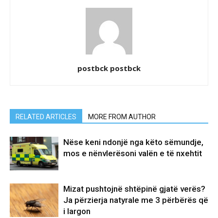
postbck postbck
RELATED ARTICLES
MORE FROM AUTHOR
Nëse keni ndonjë nga këto sëmundje,
mos e nënvlerësoni valën e të nxehtit
Mizat pushtojnë shtëpinë gjatë verës?
Ja përzierja natyrale me 3 përbërës që
i largon