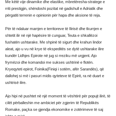
Me këtë vije dinamike dhe elastike, mbretëresha-stratege e
rriti prestigjin, shëndoshi pozitat në gadishull e Adriatik dhe
përgatiti terrenin e opinionin për hapa dhe aksione të reja.
Për të ndaluar marrjen e territoreve të Ilirisë dhe tkurrjen e
shtetit ilir në një hapësire të cunguar, Teuta e shkallëzoi
fushatën ushtarake. Me shpinë të sigurt dhe krahun lindor
aleat, ajo u vu në krye të ekspeditës se dytë ushtarake ilire
kundër Lidhjes Epirote në jug si rreziku më urgjent. Ajo
frymëzoi dhe komandoi me sukses ushtrinë e flotën.
Kryeqyteti epirot, Foinika(Finiqi i sotëm, afër Sarandës), që
dallohej si më i pasuri midis qyteteve të Epirit, ra në duart e
ushtrisë ilire.
Ajo hipi në pushtet në një moment të vështirë për popujt ilirë, të
cilët përballeshin me ambiciet për zgjerim të Republikës
Romake, paçka se gjendja ekonomike e zotërimeve të saj