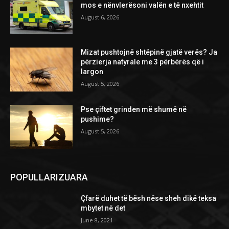
mos e nënvlerësoni valën e të nxehtit
August 6, 2026
Mizat pushtojnë shtëpinë gjatë verës? Ja
përzierja natyrale me 3 përbërës që i
largon
August 5, 2026
Pse çiftet grinden më shumë në
pushime?
August 5, 2026
POPULLARIZUARA
Çfarë duhet të bësh nëse sheh dikë teksa
mbytet në det
June 8, 2021