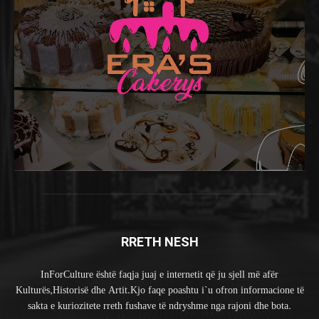
RRETH NESH
InForCulture është faqja juaj e internetit që ju sjell më afër
Kulturës,Historisë dhe Artit.Kjo faqe poashtu i`u ofron informacione të
sakta e kuriozitete rreth fushave të ndryshme nga rajoni dhe bota.