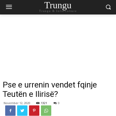
Trungu
Trungu & InforCulture
Pse e urrenin vendet fqinje
Teutën e Ilirisë?
November 12, 2020
1321
0