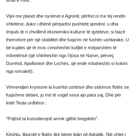
ishte e mirë.
Vijoi me planet dhe synimet e Agronit, përforcoi me tej rendin
shtetëror, duke i dhënë përparësi pushtetit qendror, u dha
impuls të ri zhvillimit ekonomiko-kulturor të qyteteve, si bazë
themelore për një stabilitet dhe fuqizim në fushën ushtarake. U
bë kujdes që të mos cenoheshin kufijtë e mëparshëm të
mbretërisë (që shtriheshin nga Vjosa në Naron, përveç
Durrësit, Apollonisë dhe Lezhës, që ende mbaheshin si koloni
nga romakët).
Vëmendjen kryesore ia kushtoi ushtrisë dhe sidomos flotës se
fuqishme detare, jo më të vogël sesa ajo para saj. Dhe për
ketë Teuta urdhëroi :
“Prijësit ta konsiderojnë armik gjithë bregdetin”.
Kështu, liburnët e flotës ilire bënin ligjin në Adriatik. Një shtet i