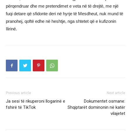
përqendruar dhe me pretendimet e veta në të drejtë, me një
fuqi detare që sfidonte deri në hyrje të Mesdheut, nuk mund të
pranohej, qoftë edhe në heshtje, nga shtetet që e kufizonin
Ilirinë.
Previous article
Next article
Ja sesi të rikuperoni llogarinë e
Dokumentet osmane:
fshirë të TikTok
Shqiptarët dominonin në katër
vilajetet