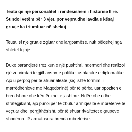
Teuta qe një personalitet i rëndësishëm i historisë Ilire.
Sundoi vetëm për 3 vjet, por vepra dhe lavdia e kësaj
gruaje ka triumfuar në shekuj.
Teuta, si një grua e zgjuar dhe largpamëse, nuk pëlqehej nga
shtetet fqinje.
Duke parandjerë rrezikun e një pushtimi, ndërmori dhe realizoi
një veprimtari të gjithanshme politike, ushtarake e diplomatike.
Ajo u përpoq për të afruar aleatë (siç ishte formimi i
marrëdhënieve me Maqedoninë) për të përballuar opozitën e
brendshme dhe kërcënimet e jashtme. Ndërkohe edhe
strategjikisht, ajo punoi për të zbutur armiqësitë e mbretërve të
veçuar dhe, përgjithësisht, për të shuar rivalitetet e grupeve
shoqërore të armatosura brenda mbretërisë.