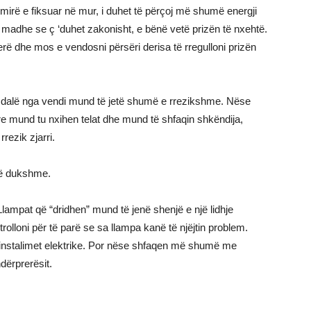
 mirë e fiksuar në mur, i duhet të përçoj më shumë energji
e madhe se ç ‘duhet zakonisht, e bënë vetë prizën të nxehtë.
herë dhe mos e vendosni përsëri derisa të rregulloni prizën
e dalë nga vendi mund të jetë shumë e rrezikshme. Nëse
yre mund tu nxihen telat dhe mund të shfaqin shkëndija,
rezik zjarri.
 të dukshme.
Llampat që “dridhen” mund të jenë shenjë e një lidhje
trolloni për të parë se sa llampa kanë të njëjtin problem.
ë instalimet elektrike. Por nëse shfaqen më shumë me
ndërprerësit.