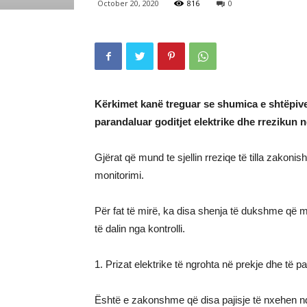
October 20, 2020
816
0
Kërkimet kanë treguar se shumica e shtëpive
parandaluar goditjet elektrike dhe rrezikun ng
Gjërat që mund te sjellin rreziqe të tilla zakon
monitorimi.
Për fat të mirë, ka disa shenja të dukshme që 
të dalin nga kontrolli.
1. Prizat elektrike të ngrohta në prekje dhe të p
Është e zakonshme që disa pajisje të nxehen n