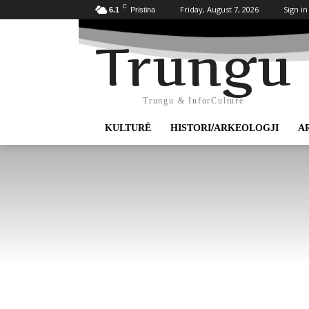
C
Friday, August 7, 2026
Sign in
6.1
Pristina
Trungu
Trungu & InforCulture
KULTURË
HISTORI/ARKEOLOGJI
A