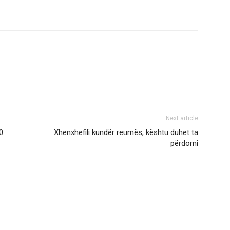
Next article
0
Xhenxhefili kundër reumës, kështu duhet ta
përdorni