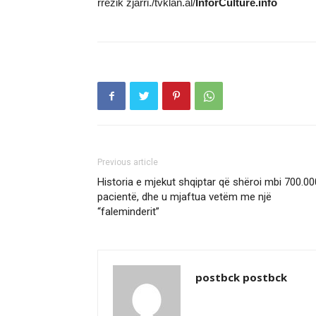
rrezik zjarri./tvklan.al/
InforCulture.info
Previous article
Historia e mjekut shqiptar që shëroi mbi 700.00
pacientë, dhe u mjaftua vetëm me një
“faleminderit”
postbck postbck