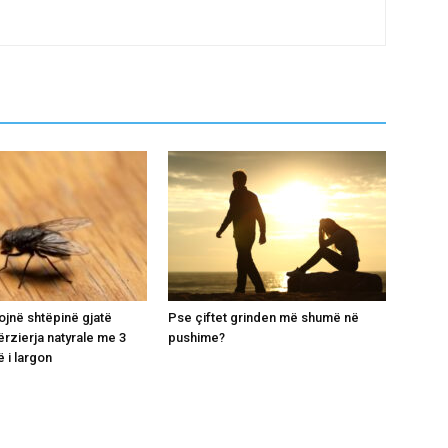
ojnë shtëpinë gjatë
Pse çiftet grinden më shumë në
ërzierja natyrale me 3
pushime?
 i largon