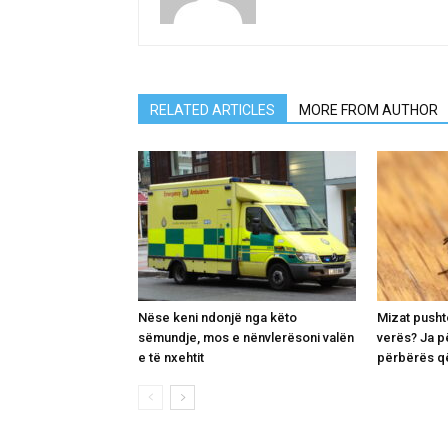
RELATED ARTICLES
MORE FROM AUTHOR
Nëse keni ndonjë nga këto
Mizat pusht
sëmundje, mos e nënvlerësoni valën
verës? Ja p
e të nxehtit
përbërës që