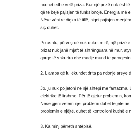
nxehet edhe vetë priza. Kur një prizë nuk është
që të bëjë pajisjen të funksionojë. Energjia më 
Nëse vëni re diçka të tillë, hiqni pajisjen menjë
siç duhet.
Po ashtu, përveç që nuk duket mirë, një prizë 
prizat nuk janë mjaft të shtrënguara në mur, at
qarqe të shkurtra dhe madje mund të paraqesin r
2. Llampa që iu lëkundet drita pa ndonjë arsye
Jo, ju nuk po jetoni në një shtëpi me fantazma. 
elektrike të lirshme. Për të gjetur problemin, kon
Nëse gjeni vetëm një, problemi duhet të jetë n
problemin e njëjtë, duhet të kontrolloni kutinë e 
3. Ka minj përreth shtëpisë.