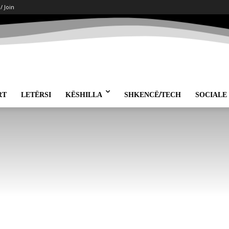
 / Join
RT
LETËRSI
KËSHILLA
SHKENCË/TECH
SOCIALE