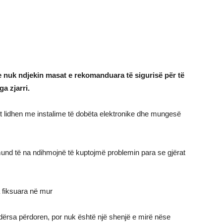
 nuk ndjekin masat e rekomanduara të sigurisë për të
a zjarri.
isht lidhen me instalime të dobëta elektronike dhe mungesë
mund të na ndihmojnë të kuptojmë problemin para se gjërat
a fiksuara në mur
dërsa përdoren, por nuk është një shenjë e mirë nëse