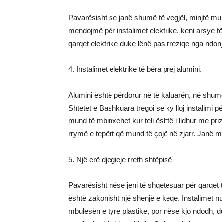
Pavarësisht se janë shumë të vegjël, minjtë mu
mendojmë për instalimet elektrike, keni arsye të
qarqet elektrike duke lënë pas rreziqe nga ndonjë
4. Instalimet elektrike të bëra prej alumini.
Alumini është përdorur në të kaluarën, në shumë
Shtetet e Bashkuara tregoi se ky lloj instalimi p
mund të mbinxehet kur teli është i lidhur me priz
rrymë e tepërt që mund të çojë në zjarr. Janë m
5. Një erë djegieje rreth shtëpisë
Pavarësisht nëse jeni të shqetësuar për qarqet tu
është zakonisht një shenjë e keqe. Instalimet n
mbulesën e tyre plastike, por nëse kjo ndodh, du