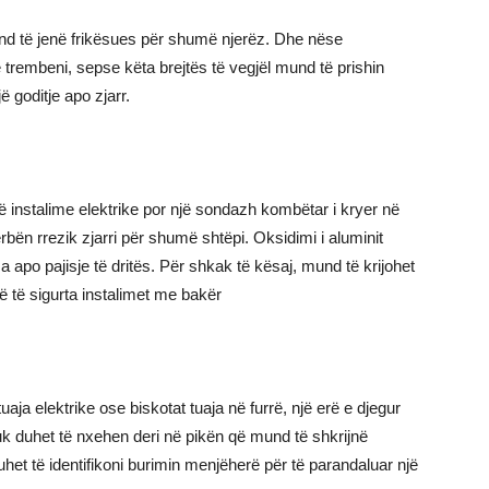
nd të jenë frikësues për shumë njerëz. Dhe nëse
 trembeni, sepse këta brejtës të vegjël mund të prishin
 goditje apo zjarr.
 instalime elektrike por një sondazh kombëtar i kryer në
ërbën rrezik zjarri për shumë shtëpi. Oksidimi i aluminit
a apo pajisje të dritës. Për shkak të kësaj, mund të krijohet
ë të sigurta instalimet me bakër
aja elektrike ose biskotat tuaja në furrë, një erë e djegur
uk duhet të nxehen deri në pikën që mund të shkrijnë
het të identifikoni burimin menjëherë për të parandaluar një