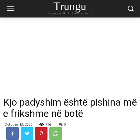
Trungu
Trungu & InforCulture
Kjo padyshim është pishina më
e frikshme në botë
October 13, 2020
716
0