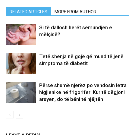
RELATED ARTICLES
MORE FROM AUTHOR
Si të dallosh herët sëmundjen e
mëlçisë?
Tetë shenja në gojë që mund të jenë
simptoma të diabetit
Përse shumë njerëz po vendosin letra
higjienike në frigorifer: Kur të dëgjoni
arsyen, do të bëni të njëjtën