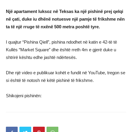
Një apartament luksoz në Teksas ka një pishinë prej qelqi
në çati, duke iu dhënë notuesve një pamje të frikshme nën
ta të një rruge të nxënë 500 metra poshtë tyre.
I quajtur “Pishina Qiell”, pishina ndodhet në katin e 42-të të
Kullës “Market Square” dhe është rreth 4m e gjerë duke u
shtrirë kështu edhe jashtë ndërtesës.
Dhe një video e publikuar kohët e fundit në YouTube, tregon se
si është të notosh në këtë pishinë të frikshme.
Shikojeni pishinën: