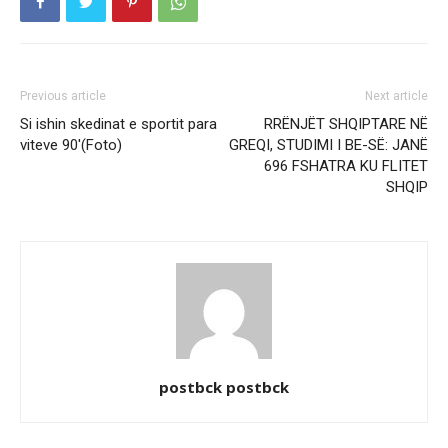
Previous article
Next article
Si ishin skedinat e sportit para
RRËNJËT SHQIPTARE NË
viteve 90′(Foto)
GREQI, STUDIMI I BE-SË: JANË
696 FSHATRA KU FLITET
SHQIP
postbck postbck