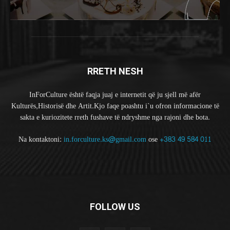
RRETH NESH
InForCulture është faqja juaj e internetit që ju sjell më afër
Kulturës,Historisë dhe Artit.Kjo faqe poashtu i`u ofron informacione të
sakta e kuriozitete rreth fushave të ndryshme nga rajoni dhe bota.
Na kontaktoni:
in.forculture.ks@gmail.com
ose
+383 49 584 011
FOLLOW US