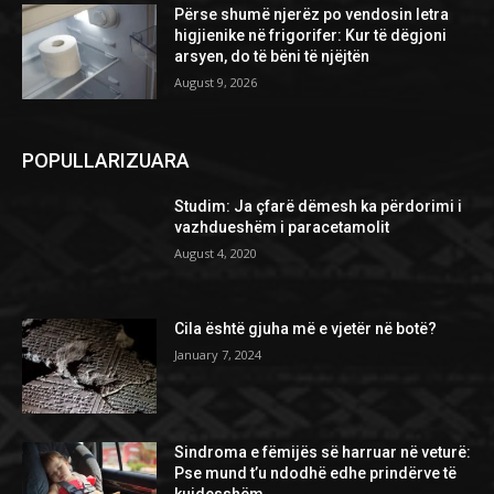
Përse shumë njerëz po vendosin letra
higjienike në frigorifer: Kur të dëgjoni
arsyen, do të bëni të njëjtën
August 9, 2026
POPULLARIZUARA
Studim: Ja çfarë dëmesh ka përdorimi i
vazhdueshëm i paracetamolit
August 4, 2020
Cila është gjuha më e vjetër në botë?
January 7, 2024
Sindroma e fëmijës së harruar në veturë:
Pse mund t’u ndodhë edhe prindërve të
kujdesshëm