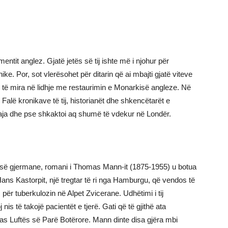
tit anglez. Gjatë jetës së tij ishte më i njohur për
ike. Por, sot vlerësohet për ditarin që ai mbajti gjatë viteve
të mira në lidhje me restaurimin e Monarkisë angleze. Në
Falë kronikave të tij, historianët dhe shkencëtarët e
aja dhe pse shkaktoi aq shumë të vdekur në Londër.
rsisë gjermane, romani i Thomas Mann-it (1875-1955) u botua
Hans Kastorpit, një tregtar të ri nga Hamburgu, që vendos të
 për tuberkulozin në Alpet Zvicerane. Udhëtimi i tij
is të takojë pacientët e tjerë. Gati që të gjithë ata
as Luftës së Parë Botërore. Mann dinte disa gjëra mbi