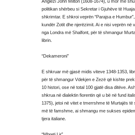
Anglezi John Milton (1608-1674), u mor me shumë g
politikan shërbeu si Sekretar i Gjuhëve të Huaja
shkrimtar. E shkroi veprën “Parajsa e Humbur”, k
kundër Zotit dhe njerëzimit. Ai e nisi veprën në v
nga Londra më Shalfont, për të shmangur Murtaj
librin.
“Dekameroni”
E shkruar më gjasë midis viteve 1348-1353, libri f
për të shmangur Vdekjen e Zezë që kishte prekur
10 histori, ose në total 100 gjatë disa ditëve. 
shkrua në dialektin fiorentin që u bë në fund ita
1375), jetoi në vitet e tmerrshme të Murtajës të
më të famshme, ai shmangu me sukses epidemin
tjera italiane.
“Mbreti Lir”…