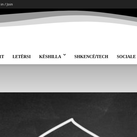
 in / Join
RT
LETËRSI
KËSHILLA
SHKENCË/TECH
SOCIALE