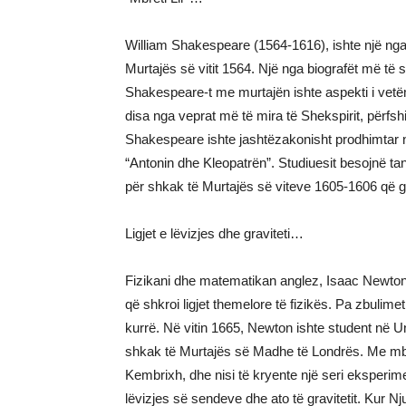
William Shakespeare (1564-1616), ishte një nga 
Murtajës së vitit 1564. Një nga biografët më të 
Shakespeare-t me murtajën ishte aspekti i vetëm
disa nga veprat më të mira të Shekspirit, përfs
Shakespeare ishte jashtëzakonisht prodhimtar në
“Antonin dhe Kleopatrën”. Studiuesit besojnë tani
për shkak të Murtajës së viteve 1605-1606 që go
Ligjet e lëvizjes dhe graviteti…
Fizikani dhe matematikan anglez, Isaac Newton (
që shkroi ligjet themelore të fizikës. Pa zbulim
kurrë. Në vitin 1665, Newton ishte student në Uni
shkak të Murtajës së Madhe të Londrës. Me mbyll
Kembrixh, dhe nisi të kryente një seri eksperimen
lëvizjes së sendeve dhe ato të gravitetit. Kur Njut