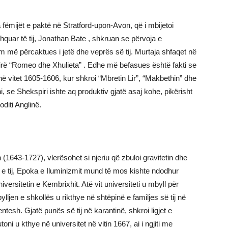
fëmijët e paktë në Stratford-upon-Avon, që i mbijetoi
shquar të tij, Jonathan Bate , shkruan se përvoja e
 më përcaktues i jetë dhe veprës së tij. Murtaja shfaqet në
hirë “Romeo dhe Xhulieta” . Edhe më befasues është fakti se
 vitet 1605-1606, kur shkroi “Mbretin Lir”, “Makbethin” dhe
, se Shekspiri ishte aq produktiv gjatë asaj kohe, pikërisht
diti Anglinë.
1643-1727), vlerësohet si njeriu që zbuloi gravitetin dhe
et e tij, Epoka e Iluminizmit mund të mos kishte ndodhur
versitetin e Kembrixhit. Atë vit universiteti u mbyll për
jen e shkollës u rikthye në shtëpinë e familjes së tij në
tesh. Gjatë punës së tij në karantinë, shkroi ligjet e
oni u kthye në universitet në vitin 1667, ai i ngjiti me