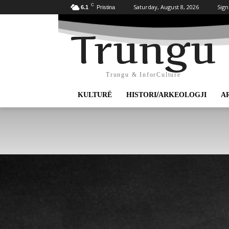
C
Saturday, August 8, 2026
Sign
6.1
Pristina
Trungu
Trungu & InforCulture
KULTURË
HISTORI/ARKEOLOGJI
A