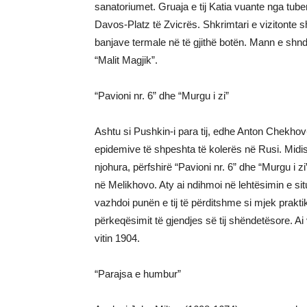
sanatoriumet. Gruaja e tij Katia vuante nga tube
Davos-Platz të Zvicrës. Shkrimtari e vizitonte sh
banjave termale në të gjithë botën. Mann e shnd
“Malit Magjik”.
“Pavioni nr. 6” dhe “Murgu i zi”
Ashtu si Pushkin-i para tij, edhe Anton Chekhov-
epidemive të shpeshta të kolerës në Rusi. Midis 
njohura, përfshirë “Pavioni nr. 6” dhe “Murgu i zi”
në Melikhovo. Aty ai ndihmoi në lehtësimin e si
vazhdoi punën e tij të përditshme si mjek prakti
përkeqësimit të gjendjes së tij shëndetësore. A
vitin 1904.
“Parajsa e humbur”