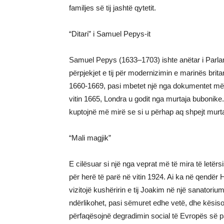
familjes së tij jashtë qytetit.
“Ditari” i Samuel Pepys-it
Samuel Pepys (1633–1703) ishte anëtar i Parlamen
përpjekjet e tij për modernizimin e marinës britan
1660-1669, pasi mbetet një nga dokumentet më 
vitin 1665, Londra u godit nga murtaja bubonike. 
kuptojnë më mirë se si u përhap aq shpejt murt
“Mali magjik”
E cilësuar si një nga veprat më të mira të letë
për herë të parë në vitin 1924. Ai ka në qendër 
vizitojë kushëririn e tij Joakim në një sanatorium
ndërlikohet, pasi sëmuret edhe vetë, dhe kësisoj n
përfaqësojnë degradimin social të Evropës së p