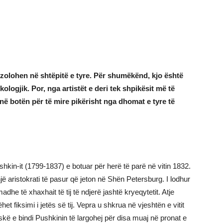
 izolohen në shtëpitë e tyre. Për shumëkënd, kjo është
ologjik. Por, nga artistët e deri tek shpikësit më të
në botën për të mire pikërisht nga dhomat e tyre të
hkin-it (1799-1837) e botuar për herë të parë në vitin 1832.
jë aristokrati të pasur që jeton në Shën Petersburg. I lodhur
he të xhaxhait të tij të ndjerë jashtë kryeqytetit. Atje
t fiksimi i jetës së tij. Vepra u shkrua në vjeshtën e vitit
kë e bindi Pushkinin të largohej për disa muaj në pronat e