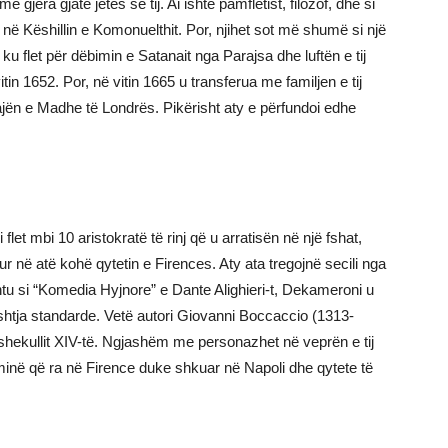
jëra gjatë jetës së tij. Ai ishte pamfletist, filozof, dhe si
 në Këshillin e Komonuelthit. Por, njihet sot më shumë si një
u flet për dëbimin e Satanait nga Parajsa dhe luftën e tij
itin 1652. Por, në vitin 1665 u transferua me familjen e tij
ën e Madhe të Londrës. Pikërisht aty e përfundoi edhe
let mbi 10 aristokratë të rinj që u arratisën në një fshat,
 në atë kohë qytetin e Firences. Aty ata tregojnë secili nga
Ashtu si “Komedia Hyjnore” e Dante Alighieri-t, Dekameroni u
lishtja standarde. Vetë autori Giovanni Boccaccio (1313-
 shekullit XIV-të. Ngjashëm me personazhet në veprën e tij
ë që ra në Firence duke shkuar në Napoli dhe qytete të