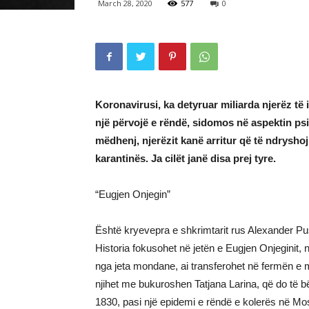
March 28, 2020
577
0
Koronavirusi, ka detyruar miliarda njerëz të
një përvojë e rëndë, sidomos në aspektin psik
mëdhenj, njerëzit kanë arritur që të ndryshoj
karantinës. Ja cilët janë disa prej tyre.
“Eugjen Onjegin”
Është kryevepra e shkrimtarit rus Alexander Pus
Historia fokusohet në jetën e Eugjen Onjeginit, n
nga jeta mondane, ai transferohet në fermën e mad
njihet me bukuroshen Tatjana Larina, që do të bëhe
1830, pasi një epidemi e rëndë e kolerës në Mos