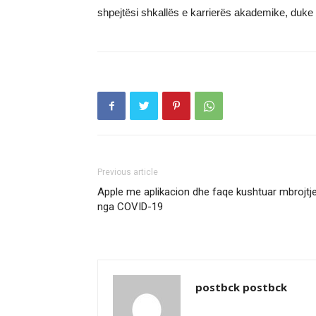
shpejtësi shkallës e karrierës akademike, duke ma
Previous article
Apple me aplikacion dhe faqe kushtuar mbrojtj
nga COVID-19
postbck postbck