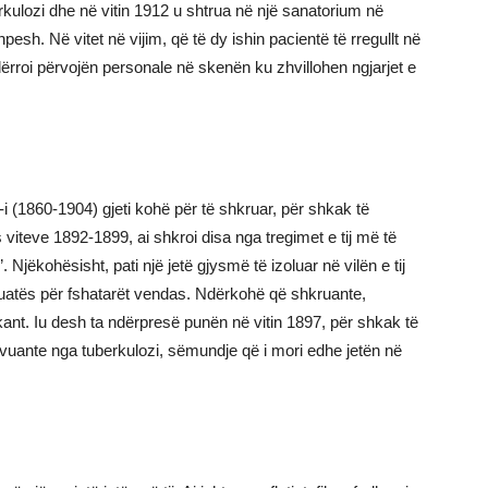
rkulozi dhe në vitin 1912 u shtrua në një sanatorium në
pesh. Në vitet në vijim, që të dy ishin pacientë të rregullt në
ërroi përvojën personale në skenën ku zhvillohen ngjarjet e
i (1860-1904) gjeti kohë për të shkruar, për shkak të
viteve 1892-1899, ai shkroi disa nga tregimet e tij më të
. Njëkohësisht, pati një jetë gjysmë të izoluar në vilën e tij
tuatës për fshatarët vendas. Ndërkohë që shkruante,
kant. Iu desh ta ndërpresë punën në vitin 1897, për shkak të
i vuante nga tuberkulozi, sëmundje që i mori edhe jetën në