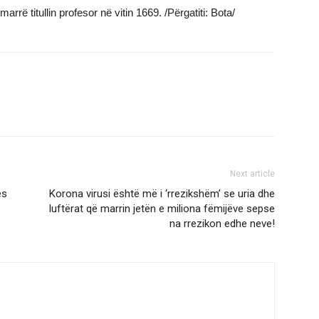
rrë titullin profesor në vitin 1669. /Përgatiti: Bota/
Next article
es
Korona virusi është më i ‘rrezikshëm’ se uria dhe
luftërat që marrin jetën e miliona fëmijëve sepse
na rrezikon edhe neve!