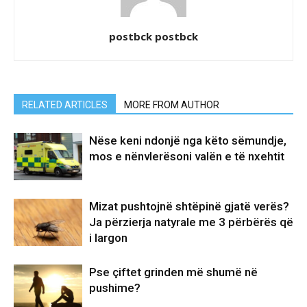
postbck postbck
RELATED ARTICLES
MORE FROM AUTHOR
Nëse keni ndonjë nga këto sëmundje,
mos e nënvlerësoni valën e të nxehtit
Mizat pushtojnë shtëpinë gjatë verës?
Ja përzierja natyrale me 3 përbërës që
i largon
Pse çiftet grinden më shumë në
pushime?