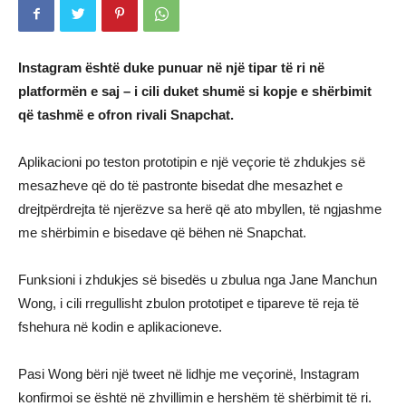
Instagram është duke punuar në një tipar të ri në
platformën e saj – i cili duket shumë si kopje e shërbimit
që tashmë e ofron rivali Snapchat.
Aplikacioni po teston prototipin e një veçorie të zhdukjes së
mesazheve që do të pastronte bisedat dhe mesazhet e
drejtpërdrejta të njerëzve sa herë që ato mbyllen, të ngjashme
me shërbimin e bisedave që bëhen në Snapchat.
Funksioni i zhdukjes së bisedës u zbulua nga Jane Manchun
Wong, i cili rregullisht zbulon prototipet e tipareve të reja të
fshehura në kodin e aplikacioneve.
Pasi Wong bëri një tweet në lidhje me veçorinë, Instagram
konfirmoi se është në zhvillimin e hershëm të shërbimit të ri.