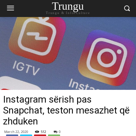
Trungu
Trungu & InforCulture
Instagram sërish pas
Snapchat, teston mesazhet që
zhduken
March 22, 2020
512
0