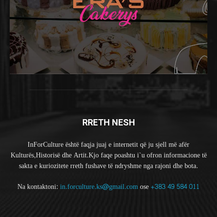
RRETH NESH
InForCulture është faqja juaj e internetit që ju sjell më afër
Kulturës,Historisë dhe Artit.Kjo faqe poashtu i`u ofron informacione të
sakta e kuriozitete rreth fushave të ndryshme nga rajoni dhe bota.
Na kontaktoni:
in.forculture.ks@gmail.com
ose
+383 49 584 011