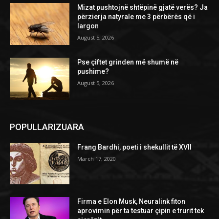
Mizat pushtojnë shtëpinë gjatë verës? Ja
përzierja natyrale me 3 përbërës që i
largon
August 5, 2026
Pse çiftet grinden më shumë në
pushime?
August 5, 2026
POPULLARIZUARA
Frang Bardhi, poeti i shekullit të XVII
March 17, 2020
Firma e Elon Musk, Neuralink fiton
aprovimin për ta testuar çipin e trurit tek