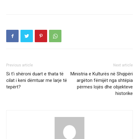
Previous article
Next article
Si t’i shëroni duart e thata të
Ministria e Kulturës në Shqipëri
cilat i keni dëmtuar me larje të
argëton fëmijët nga shtëpia
tepërt?
përmes lojës dhe objekteve
historike