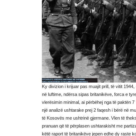
Ky divizion i krijuar pas muajit prill, të vitit
në luftime, ndërsa sipas britanikëve, forca e tyr
vlerësimin minimal, ai përbëhej nga të paktën 7
një analizë ushtarake prej 2 faqesh i bërë në m
të Kosovës me ushtrinë gjermane. Vlen të thekso
pranuan që të përplasen ushtarakisht me partiza
këtë raport të britanikëve jepen edhe dy raste 