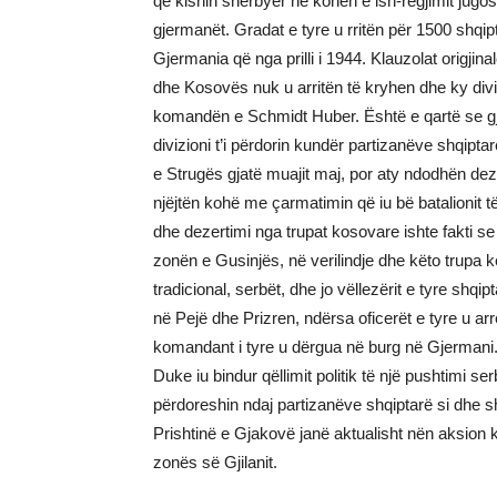
që kishin shërbyer në kohën e ish-regjimit jugos
gjermanët. Gradat e tyre u rritën për 1500 shqip
Gjermania që nga prilli i 1944. Klauzolat origji
dhe Kosovës nuk u arritën të kryhen dhe ky divi
komandën e Schmidt Huber. Është e qartë se gje
divizioni t’i përdorin kundër partizanëve shqip
e Strugës gjatë muajit maj, por aty ndodhën deze
njëjtën kohë me çarmatimin që iu bë batalionit 
dhe dezertimi nga trupat kosovare ishte fakti s
zonën e Gusinjës, në verilindje dhe këto trupa k
tradicional, serbët, dhe jo vëllezërit e tyre shq
në Pejë dhe Prizren, ndërsa oficerët e tyre u ar
komandant i tyre u dërgua në burg në Gjermani
Duke iu bindur qëllimit politik të një pushtimi 
përdoreshin ndaj partizanëve shqiptarë si dhe sh
Prishtinë e Gjakovë janë aktualisht nën aksion ku
zonës së Gjilanit.