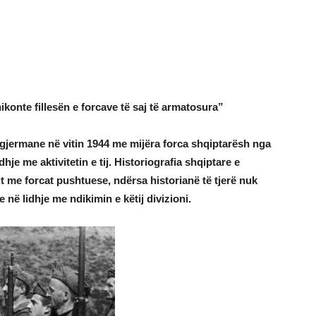
ikonte fillesën e forcave të saj të armatosura”
 gjermane në vitin 1944 me mijëra forca shqiptarësh nga
hje me aktivitetin e tij. Historiografia shqiptare e
t me forcat pushtuese, ndërsa historianë të tjerë nuk
 në lidhje me ndikimin e këtij divizioni.