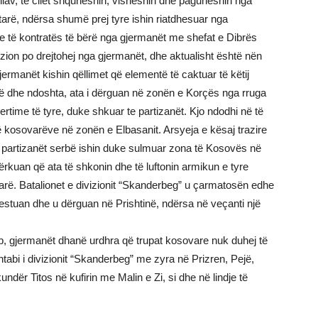
llav, të cilët shquheshin, visheshin dhe paguheshin nga
tarë, ndërsa shumë prej tyre ishin riatdhesuar nga
nale të kontratës të bërë nga gjermanët me shefat e Dibrës
zion po drejtohej nga gjermanët, dhe aktualisht është nën
rmanët kishin qëllimet që elementë të caktuar të këtij
tarë dhe ndoshta, ata i dërguan në zonën e Korçës nga rruga
rtime të tyre, duke shkuar te partizanët. Kjo ndodhi në të
të kosovarëve në zonën e Elbasanit. Arsyeja e kësaj trazire
e partizanët serbë ishin duke sulmuar zona të Kosovës në
ërkuan që ata të shkonin dhe të luftonin armikun e tyre
iptarë. Batalionet e divizionit “Skanderbeg” u çarmatosën edhe
restuan dhe u dërguan në Prishtinë, ndërsa në veçanti një
.
serb, gjermanët dhanë urdhra që trupat kosovare nuk duhej të
tabi i divizionit “Skanderbeg” me zyra në Prizren, Pejë,
ndër Titos në kufirin me Malin e Zi, si dhe në lindje të