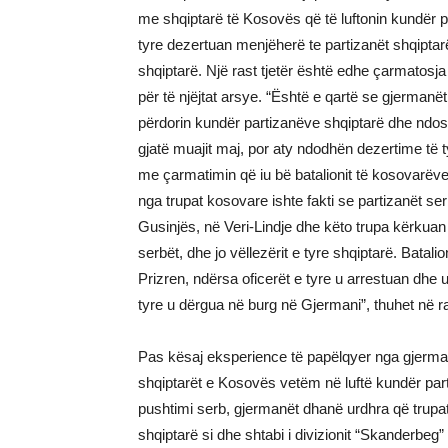
me shqiptarë të Kosovës që të luftonin kundër p
tyre dezertuan menjëherë te partizanët shqiptarë
shqiptarë. Një rast tjetër është edhe çarmatos
për të njëjtat arsye. “Është e qartë se gjermanët k
përdorin kundër partizanëve shqiptarë dhe ndos
gjatë muajit maj, por aty ndodhën dezertime të t
me çarmatimin që iu bë batalionit të kosovarëve
nga trupat kosovare ishte fakti se partizanët 
Gusinjës, në Veri-Lindje dhe këto trupa kërkuan q
serbët, dhe jo vëllezërit e tyre shqiptarë. Bata
Prizren, ndërsa oficerët e tyre u arrestuan dhe
tyre u dërgua në burg në Gjermani”, thuhet në rap
Pas kësaj eksperience të papëlqyer nga gjerman
shqiptarët e Kosovës vetëm në luftë kundër partiz
pushtimi serb, gjermanët dhanë urdhra që trupa
shqiptarë si dhe shtabi i divizionit “Skanderbeg