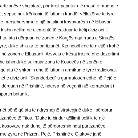
artizanëve shqiptarë, por krejt papritur një masë e madhe e
, sepse nuk kërkonin të luftonin kundër vëllezërve të tyre
ja e menjëhershme e një batalioni kosovarësh në Elbasan
ishin qëllim që elementë të caktuar të këtij divizioni t’i
hta, ata i dërguan në zonën e Korçës nga rruga e Strugës
yre, duke shkuar te partizanët. Kjo ndodhi në të njëjtën kohë
 në zonën e Elbasanit. Arsyeja e kësaj trazire dhe dezertimi
serbë ishin duke sulmuar zona të Kosovës në zonën e
ë ata të shkonin dhe të luftonin armikun e tyre tradicional,
lionet e divizionit “Skanderbeg” u çarmatosën edhe në Pejë e
 u dërguan në Prishtinë, ndërsa në veçanti një komandant i
ortin britanik.
ët bënë që ata të ndryshojnë strategjinë duke i përdorur
anëve të Titos. “Duke iu bindur qëllimit politik të një
t kosovare nuk duhej të përdoreshin ndaj partizanëve
” me zyra në Prizren, Pejë, Prishtinë e Gjakovë janë