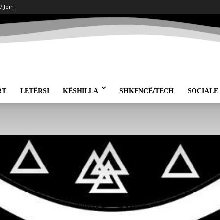
 / Join
RT
LETËRSI
KËSHILLA
SHKENCË/TECH
SOCIALE