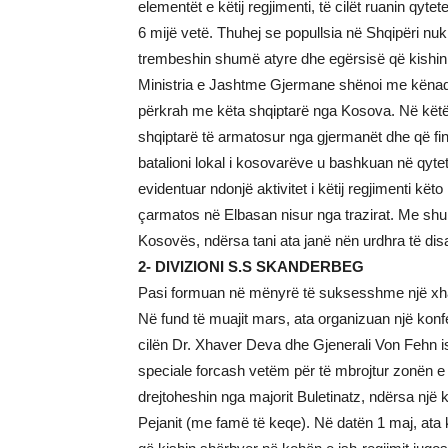
elementët e këtij regjimenti, të cilët ruanin qyt
6 mijë vetë. Thuhej se popullsia në Shqipëri nu
trembeshin shumë atyre dhe egërsisë që kishi
Ministria e Jashtme Gjermane shënoi me kënaqës
përkrah me këta shqiptarë nga Kosova. Në këtë 
shqiptarë të armatosur nga gjermanët dhe që fi
batalioni lokal i kosovarëve u bashkuan në qyt
evidentuar ndonjë aktivitet i këtij regjimenti kë
çarmatos në Elbasan nisur nga trazirat. Me sh
Kosovës, ndërsa tani ata janë nën urdhra të dis
2- DIVIZIONI S.S SKANDERBEG
Pasi formuan në mënyrë të suksesshme një xh
Në fund të muajit mars, ata organizuan një ko
cilën Dr. Xhaver Deva dhe Gjenerali Von Fehn is
speciale forcash vetëm për të mbrojtur zonën e
drejtoheshin nga majorit Buletinatz, ndërsa një
Pejanit (me famë të keqe). Në datën 1 maj, ata 