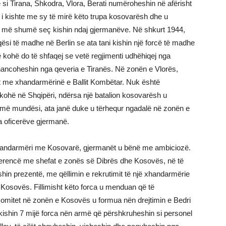
ete si Tirana, Shkodra, Vlora, Berati numëroheshin në afërisht
k i kishte me sy të mirë këto trupa kosovarësh dhe u
n më shumë seç kishin ndaj gjermanëve. Në shkurt 1944,
i të madhe në Berlin se ata tani kishin një forcë të madhe
kohë do të shfaqej se vetë regjimenti udhëhiqej nga
nancoheshin nga qeveria e Tiranës. Në zonën e Vlorës,
et me xhandarmërinë e Ballit Kombëtar. Nuk është
to kohë në Shqipëri, ndërsa një batalion kosovarësh u
umë mundësi, ata janë duke u tërhequr ngadalë në zonën e
a oficerëve gjermanë.
andarmëri me Kosovarë, gjermanët u bënë me ambiciozë.
nferencë me shefat e zonës së Dibrës dhe Kosovës, në të
hin prezentë, me qëllimin e rekrutimit të një xhandarmërie
 Kosovës. Fillimisht këto forca u menduan që të
 komitet në zonën e Kosovës u formua nën drejtimin e Bedri
kishin 7 mijë forca nën armë që përshkruheshin si personel