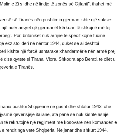
Malin e Zi si dhe në lindje të zonës së Gjilanit”, thuhet më
verisë së Tiranës nën pushtimin gjerman ishte një sukses
te një ndër arsyet që gjermanët kërkuan të shkojnë më tej
eg”. Por, britanikët nuk arrijnë të specifikojnë fuqinë
që ekzistoi deri në nëntor 1944, duket se ai dështoi
ipëri kishte një forcë ushtarake xhandarmërie nën armë prej
 disa qytete si Tirana, Vlora, Shkodra apo Berati, të cilët u
everia e Tiranës.
mania pushtoi Shqipërinë në gusht dhe shtator 1943, dhe
gjysmë qeverisjeje italiane, ata panë se nuk kishte asnjë
an të rekrutojnë një regjiment me kosovarë nën komandën e
tja e rendit nga vetë Shqipëria. Në janar dhe shkurt 1944,