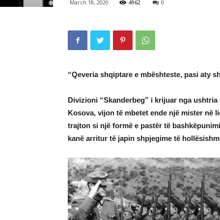
March 18, 2020
4962
0
“Qeveria shqiptare e mbështeste, pasi aty sh
Divizioni “Skanderbeg” i krijuar nga ushtria
Kosova, vijon të mbetet ende një mister në lid
trajton si një formë e pastër të bashkëpunimi
kanë arritur të japin shpjegime të hollësishme