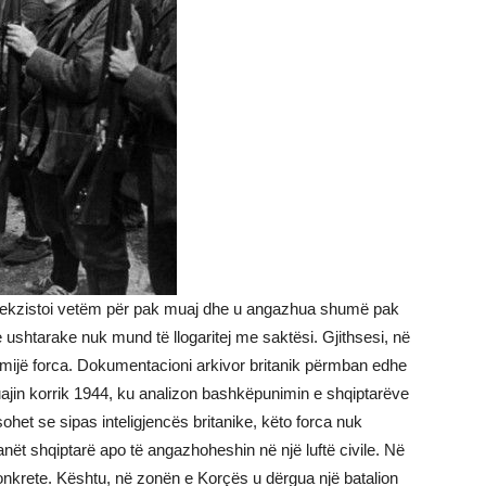
 1944, ekzistoi vetëm për pak muaj dhe u angazhua shumë pak
e ushtarake nuk mund të llogaritej me saktësi. Gjithsesi, në
 mijë forca. Dokumentacioni arkivor britanik përmban edhe
uajin korrik 1944, ku analizon bashkëpunimin e shqiptarëve
het se sipas inteligjencës britanike, këto forca nuk
nët shqiptarë apo të angazhoheshin në një luftë civile. Në
konkrete. Kështu, në zonën e Korçës u dërgua një batalion