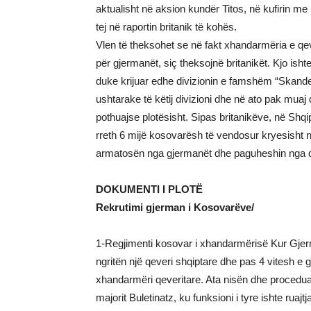
aktualisht në aksion kundër Titos, në kufirin me 
tej në raportin britanik të kohës.
Vlen të theksohet se në fakt xhandarmëria e qe
për gjermanët, siç theksojnë britanikët. Kjo ish
duke krijuar edhe divizionin e famshëm “Skanderb
ushtarake të këtij divizioni dhe në ato pak muaj 
pothuajse plotësisht. Sipas britanikëve, në Shq
rreth 6 mijë kosovarësh të vendosur kryesisht në
armatosën nga gjermanët dhe paguheshin nga q
DOKUMENTI I PLOTË
Rekrutimi gjerman i Kosovarëve/
1-Regjimenti kosovar i xhandarmërisë Kur Gjer
ngritën një qeveri shqiptare dhe pas 4 vitesh e 
xhandarmëri qeveritare. Ata nisën dhe procedu
majorit Buletinatz, ku funksioni i tyre ishte ruaj