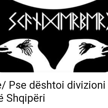
e/ Pse dështoi divizion
ë Shqipëri