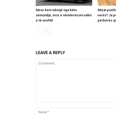
Nëse keni ndonjë nga këto
Mizat pusht
sëmundje, mos e nënvlerësoni valën
verës? Ja p
e të nxehtit
përbërës që
LEAVE A REPLY