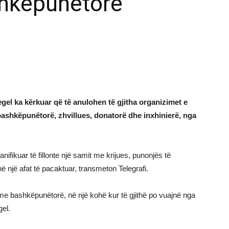
hkëpunëtorë
egel ka kërkuar që të anulohen të gjitha organizimet e
bashkëpunëtorë, zhvillues, donatorë dhe inxhinierë, nga
anifikuar të fillonte një samit me krijues, punonjës të
ë një afat të pacaktuar, transmeton Telegrafi.
e bashkëpunëtorë, në një kohë kur të gjithë po vuajnë nga
gel.