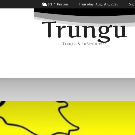
C
Thursday, August 6, 2026
Sign
6.1
Pristina
Trungu
Trungu & InforCulture
KULTURË
HISTORI/ARKEOLOGJI