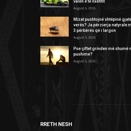
valën e të nxehtit
August 6, 2026
Mizat pushtojnë shtëpinë gjat
verës? Ja përzierja natyrale 
3 përbërës që i largon
August 5, 2026
Pse çiftet grinden më shumë 
pushime?
August 5, 2026
RRETH NESH