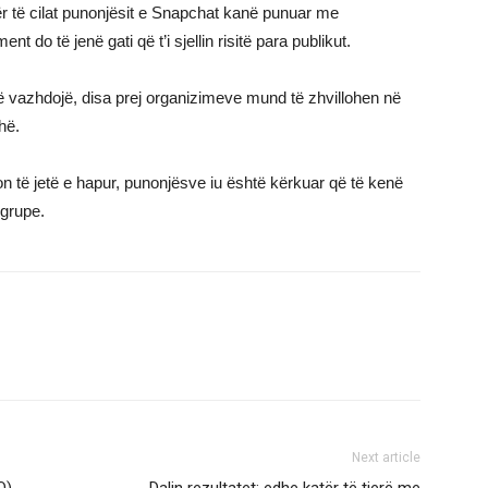
ër të cilat punonjësit e Snapchat kanë punuar me
o të jenë gati që t’i sjellin risitë para publikut.
ë vazhdojë, disa prej organizimeve mund të zhvillohen në
hë.
n të jetë e hapur, punonjësve iu është kërkuar që të kenë
 grupe.
Next article