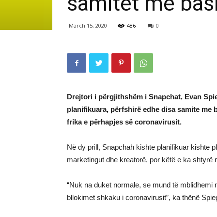
samitet me bas
March 15, 2020
486
0
Drejtori i përgjithshëm i Snapchat, Evan Spi
planifikuara, përfshirë edhe disa samite me 
frika e përhapjes së coronavirusit.
Në dy prill, Snapchah kishte planifikuar kishte pl
marketingut dhe kreatorë, por këtë e ka shtyrë n
“Nuk na duket normale, se mund të mblidhemi m
bllokimet shkaku i coronavirusit”, ka thënë Spie