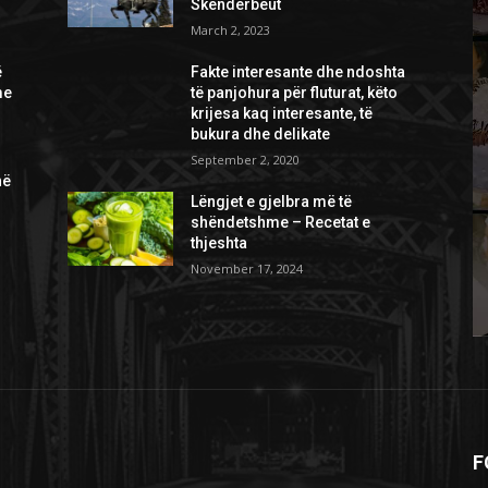
Skënderbeut
March 2, 2023
ë
Fakte interesante dhe ndoshta
me
të panjohura për fluturat, këto
krijesa kaq interesante, të
bukura dhe delikate
September 2, 2020
në
Lëngjet e gjelbra më të
shëndetshme – Recetat e
thjeshta
November 17, 2024
F