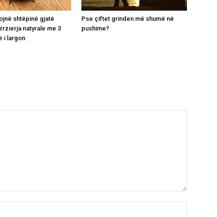
ojnë shtëpinë gjatë
Pse çiftet grinden më shumë në
ërzierja natyrale me 3
pushime?
 i largon