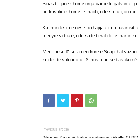
Sipas tij, janë shumë organizime të gatshme, p
përkushtim shumë të madh, ndërsa në çdo moment d
Ka mundësi, që nëse përhapja e coronavirusit t
mënyrë virtuale, ndërsa të tjerat do të marrin ko
Megjithëse të selia qendrore e Snapchat vazhdo
kujdes të shtuar dhe të mos rrinë së bashku në
Previous article