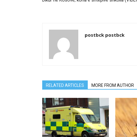
Dikur në Kosovë, koha e shtëpive shkolla (VIDE
postbck postbck
RELATED ARTICLES
MORE FROM AUTHOR