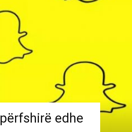
 përfshirë edhe