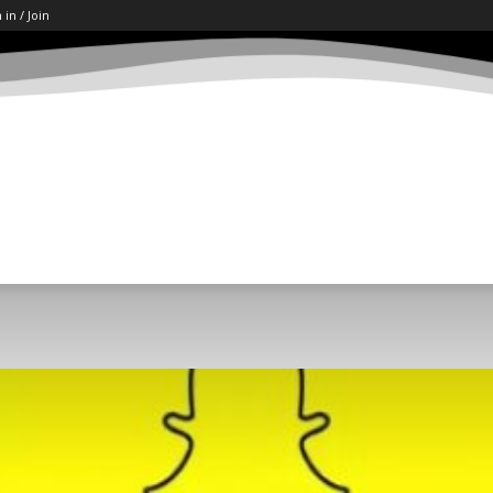
 in / Join
ART
LETËRSI
KËSHILLA
SHKENCË/TECH
SOCI