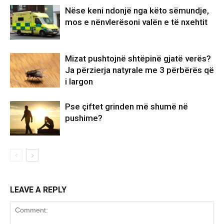
Nëse keni ndonjë nga këto sëmundje,
mos e nënvlerësoni valën e të nxehtit
Mizat pushtojnë shtëpinë gjatë verës?
Ja përzierja natyrale me 3 përbërës që
i largon
Pse çiftet grinden më shumë në
pushime?
LEAVE A REPLY