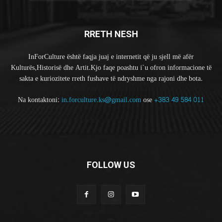
RRETH NESH
InForCulture është faqja juaj e internetit që ju sjell më afër
Kulturës,Historisë dhe Artit.Kjo faqe poashtu i`u ofron informacione të
sakta e kuriozitete rreth fushave të ndryshme nga rajoni dhe bota.
Na kontaktoni:
in.forculture.ks@gmail.com
ose
+383 49 584 011
FOLLOW US