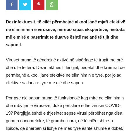
Dezinfektuesit, të cilët përmbajnë alkool janë mjaft efektivë
në eliminimin e viruseve, mirëpo sipas ekspertëve, metoda
më e mirë e pastrimit të duarve është me anë të ujit dhe
sapunit.
Viruset mund të qëndrojnë aktivë në sipërfaqe të trupit me orë
dhe ditë të tëra. Dezinfektuesit, lëngjet, pecetat dhe kremrat që
përmbajnë alkool, janë efektive në eliminimin e tyre, por jo aq
efektive sa larja e tyre me ujë dhe sapun.
Por pse një sapun mund të funksionojë kaq mirë në eliminimin
dhe mbytjen e viruseve, duke përfshirë edhe virusin COVID-
19? Përgjigja është e thjeshtë: sepse virusi përbëhet nga disa
grimca nanometrike, të grumbulluara, në të cilën shtresa
lipikde, që shërben si lidhje në mes tyre është shumë e dobët.