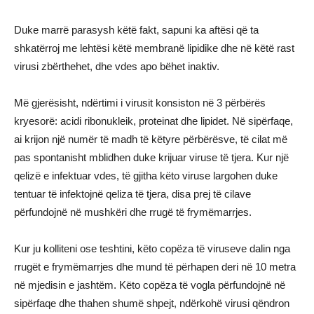
Duke marrë parasysh këtë fakt, sapuni ka aftësi që ta
shkatërroj me lehtësi këtë membranë lipidike dhe në këtë rast
virusi zbërthehet, dhe vdes apo bëhet inaktiv.
Më gjerësisht, ndërtimi i virusit konsiston në 3 përbërës
kryesorë: acidi ribonukleik, proteinat dhe lipidet. Në sipërfaqe,
ai krijon një numër të madh të këtyre përbërësve, të cilat më
pas spontanisht mblidhen duke krijuar viruse të tjera. Kur një
qelizë e infektuar vdes, të gjitha këto viruse largohen duke
tentuar të infektojnë qeliza të tjera, disa prej të cilave
përfundojnë në mushkëri dhe rrugë të frymëmarrjes.
Kur ju kolliteni ose teshtini, këto copëza të viruseve dalin nga
rrugët e frymëmarrjes dhe mund të përhapen deri në 10 metra
në mjedisin e jashtëm. Këto copëza të vogla përfundojnë në
sipërfaqe dhe thahen shumë shpejt, ndërkohë virusi qëndron