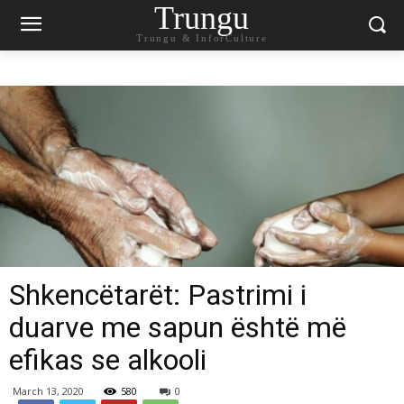
Trungu
Trungu & InforCulture
Shkencëtarët: Pastrimi i
duarve me sapun është më
efikas se alkooli
March 13, 2020
580
0