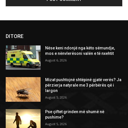
DITORE
Nëse keni ndonjë nga këto sëmundje,
mos e nënvlerësoni valën e të nxehtit
August 6, 2026
Mizat pushtojnë shtëpinë gjatë verës? Ja
përzierja natyrale me 3 përbërës që i
largon
August 5, 2026
Pse çiftet grinden më shumë në
pushime?
August 5, 2026