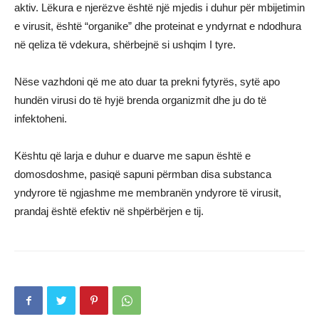
aktiv. Lëkura e njerëzve është një mjedis i duhur për mbijetimin
e virusit, është “organike” dhe proteinat e yndyrnat e ndodhura
në qeliza të vdekura, shërbejnë si ushqim I tyre.
Nëse vazhdoni që me ato duar ta prekni fytyrës, sytë apo
hundën virusi do të hyjë brenda organizmit dhe ju do të
infektoheni.
Kështu që larja e duhur e duarve me sapun është e
domosdoshme, pasiqë sapuni përmban disa substanca
yndyrore të ngjashme me membranën yndyrore të virusit,
prandaj është efektiv në shpërbërjen e tij.