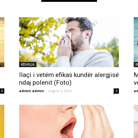
KËSHILLA
K
Ilaçi i vetëm efikas kundër alergjisë
M
ndaj polenit (Foto)
v
admin admin
-
August 5, 2026
a
0
0