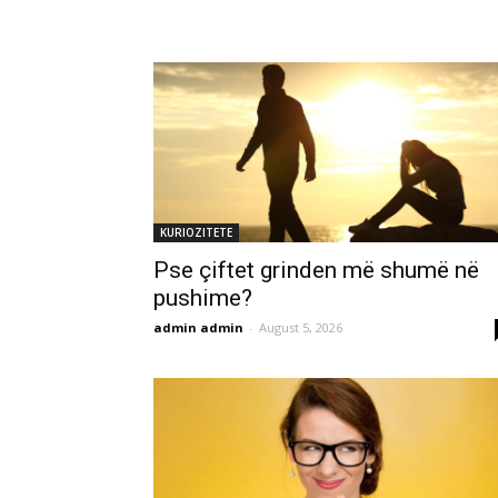
KURIOZITETE
Pse çiftet grinden më shumë në
pushime?
admin admin
-
August 5, 2026