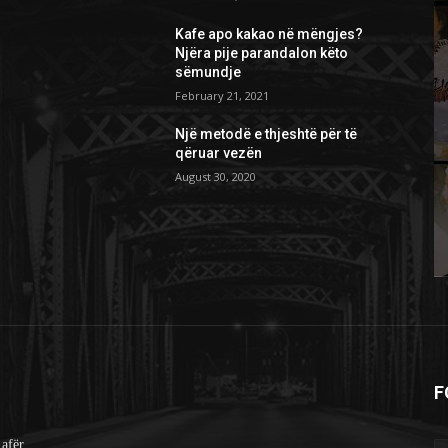
Kafe apo kakao në mëngjes?
Njëra pije parandalon këto
sëmundje
February 21, 2021
Një metodë e thjeshtë për të
qëruar vezën
August 30, 2020
F
 afër