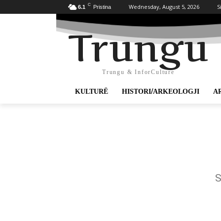
C
Wednesday, August 5, 2026
S
6.1
Pristina
Trungu
Trungu & InforCulture
KULTURË
HISTORI/ARKEOLOGJI
A
S