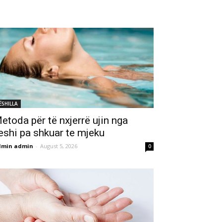
ËSHILLA
etoda për të nxjerrë ujin nga
eshi pa shkuar te mjeku
dmin admin
-
August 5, 2026
0