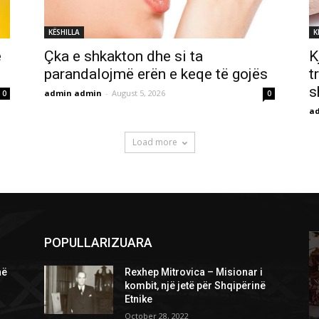
KËSHILLA
K
e
Çka e shkakton dhe si ta
K
parandalojmë erën e keqe të gojës
t
s
admin admin
-
August 5, 2026
0
0
a
Load more
POPULLARIZUARA
në
Rexhep Mitrovica – Misionar i
kombit, një jetë për Shqipërinë
Etnike
October 28, 2022