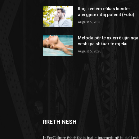
Ilaçi i vetëm efikas kundër
alergjisë ndaj polenit (Foto)
August 5, 2026
Metoda për të nxjerrë ujin nga
veshi pa shkuar te mjeku
August 5, 2026
RRETH NESH
InForCulture është faqja juaj e internetit që ju sjell më