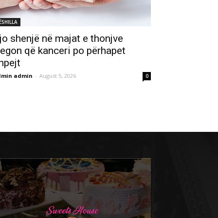
ËSHILLA
jo shenjë në majat e thonjve
regon që kanceri po përhapet
hpejt
dmin admin
-
August 5, 2026
0