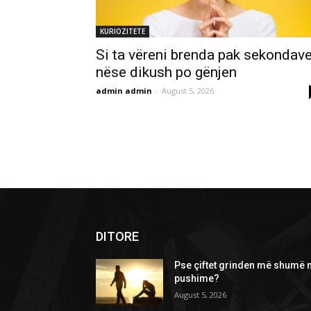
KURIOZITETE
Si ta vëreni brenda pak sekondav
nëse dikush po gënjen
admin admin
-
August 5, 2026
DITORE
Pse çiftet grinden më shumë 
pushime?
August 5, 2026